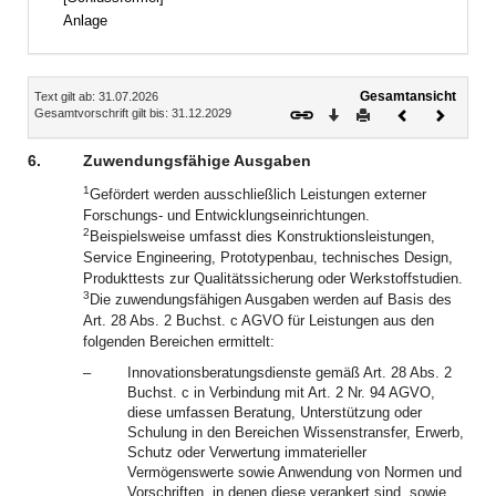
Anlage
Inhalt
Gesamtansicht
Text gilt ab: 31.07.2026
Download
Drucken
Vorheriges
Nächste
Gesamtvorschrift gilt bis: 31.12.2029
Dokument
Dokume
6.
Zuwendungsfähige Ausgaben
1
Gefördert werden ausschließlich Leistungen externer
Forschungs- und Entwicklungseinrichtungen.
2
Beispielsweise umfasst dies Konstruktionsleistungen,
Service Engineering, Prototypenbau, technisches Design,
Produkttests zur Qualitätssicherung oder Werkstoffstudien.
3
Die zuwendungsfähigen Ausgaben werden auf Basis des
Art. 28 Abs. 2 Buchst. c AGVO für Leistungen aus den
folgenden Bereichen ermittelt:
–
Innovationsberatungsdienste gemäß Art. 28 Abs. 2
Buchst. c in Verbindung mit Art. 2 Nr. 94 AGVO,
diese umfassen Beratung, Unterstützung oder
Schulung in den Bereichen Wissenstransfer, Erwerb,
Schutz oder Verwertung immaterieller
Vermögenswerte sowie Anwendung von Normen und
Vorschriften, in denen diese verankert sind, sowie