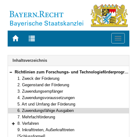
Zur
Zur
Toggle
Startseite
Trefferliste
navigati
von
der
BAYERN.RECHT
letzten
Navigation
Inhaltsverzeichnis
Suche
Richtlinien zum Forschungs- und Technologieförderprogramm „Innovationsgutscheine für kleine Unternehmen/Handwerksbetriebe“
Bereich reduzieren
1. Zweck der Förderung
2. Gegenstand der Förderung
3. Zuwendungsempfänger
4. Zuwendungsvoraussetzungen
5. Art und Umfang der Förderung
6. Zuwendungsfähige Ausgaben
7. Mehrfachförderung
8. Verfahren
Bereich erweitern
9. Inkrafttreten, Außerkrafttreten
[Schlussformel]