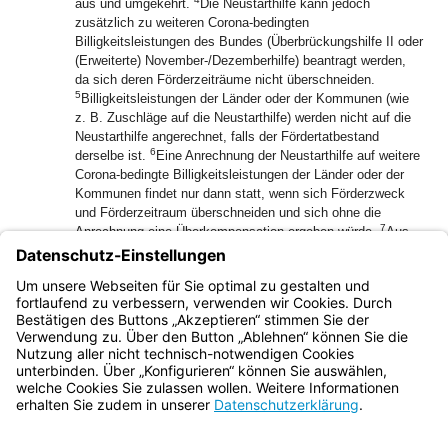
aus und umgekehrt.
Die Neustarthilfe kann jedoch
zusätzlich zu weiteren Corona-bedingten
Billigkeitsleistungen des Bundes (Überbrückungshilfe II oder
(Erweiterte) November-/Dezemberhilfe) beantragt werden,
da sich deren Förderzeiträume nicht überschneiden.
5
Billigkeitsleistungen der Länder oder der Kommunen (wie
z. B. Zuschläge auf die Neustarthilfe) werden nicht auf die
Neustarthilfe angerechnet, falls der Fördertatbestand
6
derselbe ist.
Eine Anrechnung der Neustarthilfe auf weitere
Corona-bedingte Billigkeitsleistungen der Länder oder der
Kommunen findet nur dann statt, wenn sich Förderzweck
und Förderzeitraum überschneiden und sich ohne die
7
Anrechnung eine Überkompensation ergeben würde.
Aus
Versicherungen aufgrund Betriebseinschränkungen
erhaltene Zahlungen, welche denselben Zeitraum wie die
beantragte Neustarthilfe abdecken, werden auf die Höhe der
Neustarthilfe nicht angerechnet.
Bayern.de
BayernPortal
Datenschutz