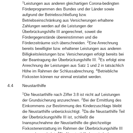
1
Leistungen aus anderen gleichartigen Corona-bedingten
Förderprogrammen des Bundes und der Länder sowie
aufgrund der Betriebsschließung bzw.
Betriebseinschränkung aus Versicherungen erhaltene
Zahlungen werden auf die Leistungen der
Überbrückungshilfe III angerechnet, soweit die
Fördergegenstände übereinstimmen und die
2
Förderzeiträume sich überschneiden.
Eine Anrechnung
bereits bewilligter bzw. erhaltener Leistungen aus anderen
Billigkeitsleistungen bzw. Versicherungen erfolgt bereits bei
3
der Beantragung der Überbrückungshilfe III.
Es erfolgt eine
Anrechnung der Leistungen aus Satz 1 und 2 in tatsächlich
4
Höhe im Rahmen der Schlussabrechnung.
Betriebliche
Fixkosten können nur einmal erstattet werden.
4.4
Neustarthilfe
1
Die Neustarthilfe nach Ziffer 3.8 ist nicht auf Leistungen
2
der Grundsicherung anzurechnen.
Bei der Ermittlung des
Einkommens zur Bestimmung des Kinderzuschlags bleibt
3
die Neustarthilfe unberücksichtigt.
Da die Neustarthilfe Teil
der Überbrückungshilfe III ist, schließt die
Inanspruchnahme der Neustarthilfe die gleichzeitige
Fixkostenerstattung im Rahmen der Überbrückungshilfe III
4