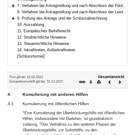
7. Verfahren bei Antragstellung und nach Abschluss der Förderung im Falle der Antragstellung durch einen prüfenden Dritten
Bereich erweitern
8. Verfahren bei Antragstellung und nach Abschluss der Leistung im Falle der Antragstellung im eigenen Namen
9. Prüfung des Antrags und der Schlussabrechnung
Bereich erweitern
10. Auszahlung
11. Europäisches Beihilferecht
12. Strafrechtliche Hinweise
13. Steuerrechtliche Hinweise
14. Inkrafttreten, Außerkrafttreten
[Schlussformel]
Inhalt
Gesamtansicht
Text gilt ab: 12.02.2021
Download
Drucken
Vorheriges
Nächste
Gesamtvorschrift gilt bis: 31.12.2027
Dokument
Dokume
4.
Kumulierung mit anderen Hilfen
4.1
Kumulierung mit öffentlichen Hilfen
1
Eine Kumulierung der Überbrückungshilfe mit öffentlichen
Hilfen, insbesondere mit Darlehen, ist grundsätzlich
2
zulässig.
Das Verhältnis zu den anderen Phasen der
Überbrückungshilfe, zur Soforthilfe, zu den