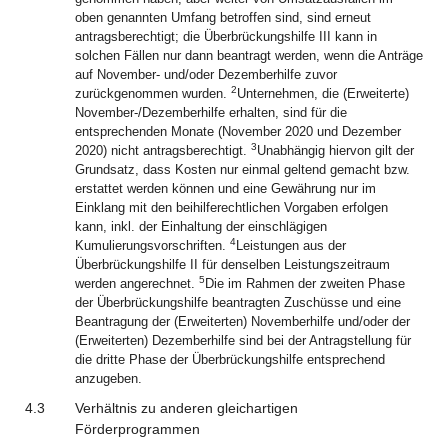
oben genannten Umfang betroffen sind, sind erneut
antragsberechtigt; die Überbrückungshilfe III kann in
solchen Fällen nur dann beantragt werden, wenn die Anträge
auf November- und/oder Dezemberhilfe zuvor
2
zurückgenommen wurden.
Unternehmen, die (Erweiterte)
November-/Dezemberhilfe erhalten, sind für die
entsprechenden Monate (November 2020 und Dezember
3
2020) nicht antragsberechtigt.
Unabhängig hiervon gilt der
Grundsatz, dass Kosten nur einmal geltend gemacht bzw.
erstattet werden können und eine Gewährung nur im
Einklang mit den beihilferechtlichen Vorgaben erfolgen
kann, inkl. der Einhaltung der einschlägigen
4
Kumulierungsvorschriften.
Leistungen aus der
Überbrückungshilfe II für denselben Leistungszeitraum
5
werden angerechnet.
Die im Rahmen der zweiten Phase
der Überbrückungshilfe beantragten Zuschüsse und eine
Beantragung der (Erweiterten) Novemberhilfe und/oder der
(Erweiterten) Dezemberhilfe sind bei der Antragstellung für
die dritte Phase der Überbrückungshilfe entsprechend
anzugeben.
4.3
Verhältnis zu anderen gleichartigen
Förderprogrammen