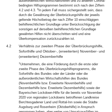
außerordentlichen Wirtschaftshilfen und zu anderen Corona-
bedingten Hilfsprogrammen bestimmt sich nach den Ziffern
3
4.2 und 4.3.
In jedem Fall muss sichergestellt sein, dass
durch die Gewährung der Überbrückungshilfe der jeweils
geltende Höchstbetrag der nach Ziffer 10 einschlägigen
beihilferechtlichen Grundlage unter Berücksichtigung der
sonstigen auf derselben beihilferechtlichen Grundlage
gewährten Hilfen nicht überschritten wird und eine
Überkompensation zurückzuzahlen ist.
4.2
Verhältnis zur zweiten Phase der Überbrückungshilfe,
Soforthilfe und Oktober-, (erweiterten) November- und
(erweiterten) Dezemberhilfe
1
Unternehmen, die eine Förderung durch die erste oder
zweite Phase des Überbrückungshilfeprogramms, die
Soforthilfe des Bundes oder der Länder oder die
außerordentlichen Wirtschaftshilfen des Bundes
(Novemberhilfe bzw. Erweiterte Novemberhilfe und
Dezemberhilfe bzw. Erweiterte Dezemberhilfe) sowie der
Bayerischen Lockdown-Hilfe für die bereits vor November
2020 von regionalen Lockdowns betroffenen Landkreise
Berchtesgadener Land und Rottal-Inn sowie die Städte
Augsburg und Rosenheim (Oktoberhilfe) in Anspruch
genommen haben, aber weiter von Umsatzausfällen im