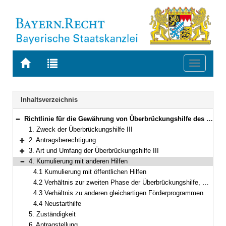
Zur
Zur
Toggle
Startseite
Trefferliste
navigati
von
der
BAYERN.RECHT
letzten
Navigation
Inhaltsverzeichnis
Suche
Richtlinie für die Gewährung von Überbrückungshilfe des Bundes für kleine und mittelständische Unternehmen – Phase 3
Bereich reduzieren
1. Zweck der Überbrückungshilfe III
2. Antragsberechtigung
Bereich erweitern
3. Art und Umfang der Überbrückungshilfe III
Bereich erweitern
4. Kumulierung mit anderen Hilfen
Bereich reduzieren
4.1 Kumulierung mit öffentlichen Hilfen
4.2 Verhältnis zur zweiten Phase der Überbrückungshilfe, Soforthilfe und Oktober-, (erweiterten) November- und (erweiterten) Dezemberhilfe
4.3 Verhältnis zu anderen gleichartigen Förderprogrammen
4.4 Neustarthilfe
5. Zuständigkeit
6. Antragstellung