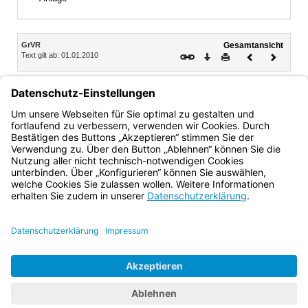
Inhalt
GrVR
Gesamtansicht
Text gilt ab: 01.01.2010
Download
Drucken
Vorheriges
Nächste
Dokument
Dokume
Weigert
Ministerialdirektor
Bayern.de
BayernPortal
Datenschutz
Impressum
Barrierefreiheit
Hilfe
Kontakt