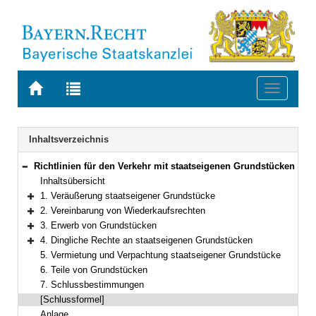
Zur
Zur
Toggle
Startseite
Trefferliste
navigati
von
der
BAYERN.RECHT
letzten
Navigation
Inhaltsverzeichnis
Suche
Richtlinien für den Verkehr mit staatseigenen Grundstücken
Bereich reduzieren
Inhaltsübersicht
1. Veräußerung staatseigener Grundstücke
Bereich erweitern
2. Vereinbarung von Wiederkaufsrechten
Bereich erweitern
3. Erwerb von Grundstücken
Bereich erweitern
4. Dingliche Rechte an staatseigenen Grundstücken
Bereich erweitern
5. Vermietung und Verpachtung staatseigener Grundstücke
6. Teile von Grundstücken
7. Schlussbestimmungen
[Schlussformel]
Anlage