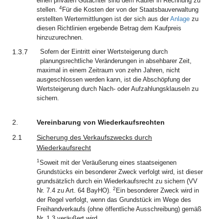
einen privaten Gutachter sind dem Käufer in Rechnung zu
4
stellen.
Für die Kosten der von der Staatsbauverwaltung
erstellten Wertermittlungen ist der sich aus der
Anlage
zu
diesen Richtlinien ergebende Betrag dem Kaufpreis
hinzuzurechnen.
1.3.7
Sofern der Eintritt einer Wertsteigerung durch
planungsrechtliche Veränderungen in absehbarer Zeit,
maximal in einem Zeitraum von zehn Jahren, nicht
ausgeschlossen werden kann, ist die Abschöpfung der
Wertsteigerung durch Nach- oder Aufzahlungsklauseln zu
sichern.
2.
Vereinbarung von Wiederkaufsrechten
2.1
Sicherung des Verkaufszwecks durch
Wiederkaufsrecht
1
Soweit mit der Veräußerung eines staatseigenen
Grundstücks ein besonderer Zweck verfolgt wird, ist dieser
grundsätzlich durch ein Wiederkaufsrecht zu sichern (VV
2
Nr. 7.4 zu Art. 64 BayHO).
Ein besonderer Zweck wird in
der Regel verfolgt, wenn das Grundstück im Wege des
Freihandverkaufs (ohne öffentliche Ausschreibung) gemäß
Nr. 1.3 veräußert wird.