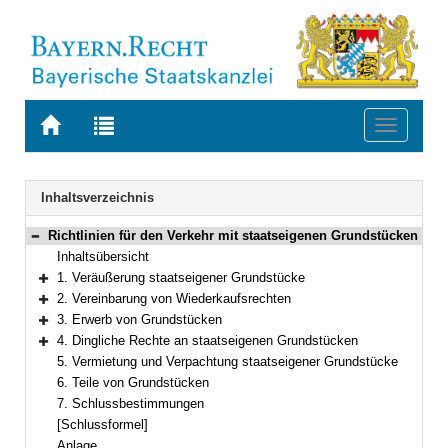
Zur
Zur
Toggle
Startseite
Trefferliste
navigati
von
der
BAYERN.RECHT
letzten
Navigation
Inhaltsverzeichnis
Suche
Richtlinien für den Verkehr mit staatseigenen Grundstücken
Bereich reduzieren
Inhaltsübersicht
1. Veräußerung staatseigener Grundstücke
Bereich erweitern
2. Vereinbarung von Wiederkaufsrechten
Bereich erweitern
3. Erwerb von Grundstücken
Bereich erweitern
4. Dingliche Rechte an staatseigenen Grundstücken
Bereich erweitern
5. Vermietung und Verpachtung staatseigener Grundstücke
6. Teile von Grundstücken
7. Schlussbestimmungen
[Schlussformel]
Anlage