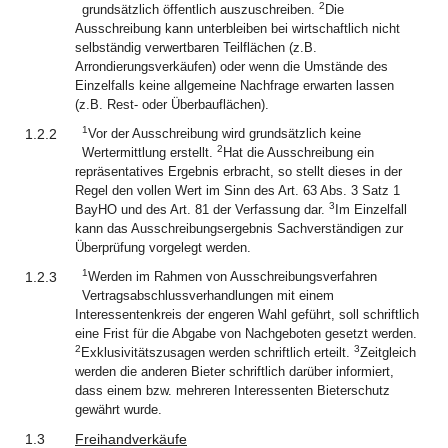
2
grundsätzlich öffentlich auszuschreiben.
Die
Ausschreibung kann unterbleiben bei wirtschaftlich nicht
selbständig verwertbaren Teilflächen (z.B.
Arrondierungsverkäufen) oder wenn die Umstände des
Einzelfalls keine allgemeine Nachfrage erwarten lassen
(z.B. Rest- oder Überbauflächen).
1
1.2.2
Vor der Ausschreibung wird grundsätzlich keine
2
Wertermittlung erstellt.
Hat die Ausschreibung ein
repräsentatives Ergebnis erbracht, so stellt dieses in der
Regel den vollen Wert im Sinn des Art. 63 Abs. 3 Satz 1
3
BayHO und des Art. 81 der Verfassung dar.
Im Einzelfall
kann das Ausschreibungsergebnis Sachverständigen zur
Überprüfung vorgelegt werden.
1
1.2.3
Werden im Rahmen von Ausschreibungsverfahren
Vertragsabschlussverhandlungen mit einem
Interessentenkreis der engeren Wahl geführt, soll schriftlich
eine Frist für die Abgabe von Nachgeboten gesetzt werden.
2
3
Exklusivitätszusagen werden schriftlich erteilt.
Zeitgleich
werden die anderen Bieter schriftlich darüber informiert,
dass einem bzw. mehreren Interessenten Bieterschutz
gewährt wurde.
1.3
Freihandverkäufe