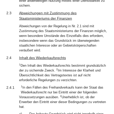
einer anderweitigen Nutzung mittels einer Dienstbarkeit zu
sichern.
2.3
Abweichungen mit Zustimmung des
Staatsministeriums der Finanzen
Abweichungen von der Regelung in Nr. 2.1 sind mit
Zustimmung des Staatsministeriums der Finanzen möglich,
wenn besondere Umstände des Einzelfalls dies erfordern,
insbesondere wenn das Grundstück im überwiegenden
staatlichen Interesse oder an Gebietskörperschaften
veräußert wird.
2.4
Inhalt des Wiederkaufsrechts
1
Den Inhalt des Wiederkaufsrechts bestimmt grundsätzlich
2
der zu sichernde Zweck.
Im Interesse der Klarheit und
Übersichtlichkeit des Vertragstextes ist auf nicht
erforderliche Regelungen zu verzichten.
1
2.4.1
In den Fällen des Freihandverkaufs kann der Staat das
Wiederkaufsrecht nur bei Eintritt einer der folgenden
2
Voraussetzungen ausüben.
Unerheblich ist, ob der
Erwerber den Eintritt einer dieser Bedingungen zu vertreten
hat.
a)
Das bebaute Grundstück wird nicht innerhalb einer