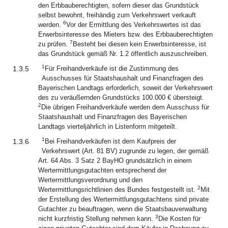
den Erbbauberechtigten, sofern dieser das Grundstück
selbst bewohnt, freihändig zum Verkehrswert verkauft
6
werden.
Vor der Ermittlung des Verkehrswertes ist das
Erwerbsinteresse des Mieters bzw. des Erbbauberechtigten
7
zu prüfen.
Besteht bei diesen kein Erwerbsinteresse, ist
das Grundstück gemäß Nr. 1.2 öffentlich auszuschreiben.
1
1.3.5
Für Freihandverkäufe ist die Zustimmung des
Ausschusses für Staatshaushalt und Finanzfragen des
Bayerischen Landtags erforderlich, soweit der Verkehrswert
des zu veräußernden Grundstücks 100.000 € übersteigt.
2
Die übrigen Freihandverkäufe werden dem Ausschuss für
Staatshaushalt und Finanzfragen des Bayerischen
Landtags vierteljährlich in Listenform mitgeteilt.
1
1.3.6
Bei Freihandverkäufen ist dem Kaufpreis der
Verkehrswert (Art. 81 BV) zugrunde zu legen, der gemäß
Art. 64 Abs. 3 Satz 2 BayHO grundsätzlich in einem
Wertermittlungsgutachten entsprechend der
Wertermittlungsverordnung und den
2
Wertermittlungsrichtlinien des Bundes festgestellt ist.
Mit
der Erstellung des Wertermittlungsgutachtens sind private
Gutachter zu beauftragen, wenn die Staatsbauverwaltung
3
nicht kurzfristig Stellung nehmen kann.
Die Kosten für