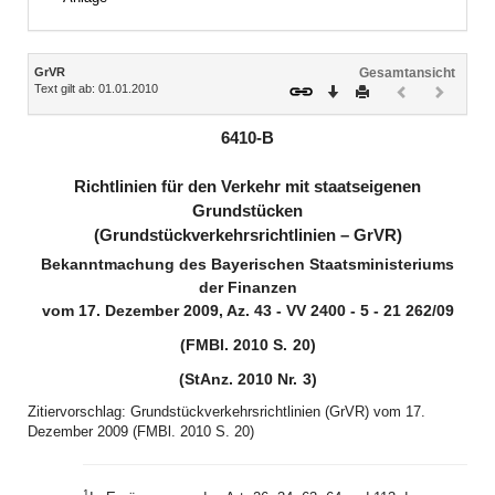
Inhalt
GrVR
Gesamtansicht
Text gilt ab: 01.01.2010
Download
Drucken
Vorheriges
Nächste
Dokument
Dokume
(inaktiv)
(inaktiv)
6410-B
Richtlinien für den Verkehr mit staatseigenen
Grundstücken
(Grundstückverkehrsrichtlinien – GrVR)
Bekanntmachung des Bayerischen Staatsministeriums
der Finanzen
vom 17. Dezember 2009, Az. 43 - VV 2400 - 5 - 21 262/09
(FMBl. 2010 S. 20)
(StAnz. 2010 Nr. 3)
Zitiervorschlag: Grundstückverkehrsrichtlinien (GrVR) vom 17.
Dezember 2009 (FMBl. 2010 S. 20)
1