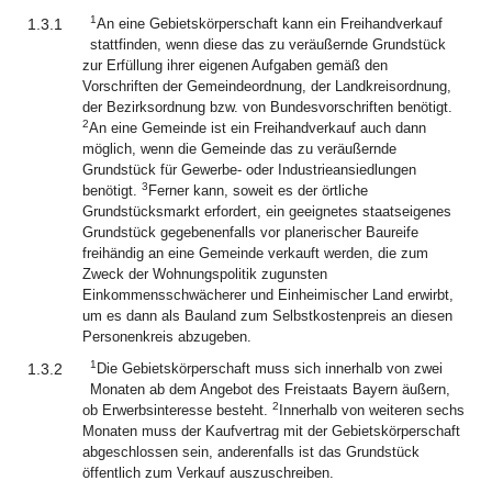
1
1.3.1
An eine Gebietskörperschaft kann ein Freihandverkauf
stattfinden, wenn diese das zu veräußernde Grundstück
zur Erfüllung ihrer eigenen Aufgaben gemäß den
Vorschriften der Gemeindeordnung, der Landkreisordnung,
der Bezirksordnung bzw. von Bundesvorschriften benötigt.
2
An eine Gemeinde ist ein Freihandverkauf auch dann
möglich, wenn die Gemeinde das zu veräußernde
Grundstück für Gewerbe- oder Industrieansiedlungen
3
benötigt.
Ferner kann, soweit es der örtliche
Grundstücksmarkt erfordert, ein geeignetes staatseigenes
Grundstück gegebenenfalls vor planerischer Baureife
freihändig an eine Gemeinde verkauft werden, die zum
Zweck der Wohnungspolitik zugunsten
Einkommensschwächerer und Einheimischer Land erwirbt,
um es dann als Bauland zum Selbstkostenpreis an diesen
Personenkreis abzugeben.
1
1.3.2
Die Gebietskörperschaft muss sich innerhalb von zwei
Monaten ab dem Angebot des Freistaats Bayern äußern,
2
ob Erwerbsinteresse besteht.
Innerhalb von weiteren sechs
Monaten muss der Kaufvertrag mit der Gebietskörperschaft
abgeschlossen sein, anderenfalls ist das Grundstück
öffentlich zum Verkauf auszuschreiben.