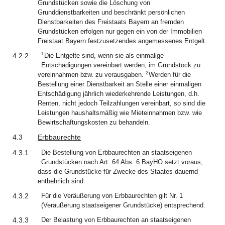
Grundstücken sowie die Löschung von
Grunddienstbarkeiten und beschränkt persönlichen
Dienstbarkeiten des Freistaats Bayern an fremden
Grundstücken erfolgen nur gegen ein von der Immobilien
Freistaat Bayern festzusetzendes angemessenes Entgelt.
1
4.2.2
Die Entgelte sind, wenn sie als einmalige
Entschädigungen vereinbart werden, im Grundstock zu
2
vereinnahmen bzw. zu verausgaben.
Werden für die
Bestellung einer Dienstbarkeit an Stelle einer einmaligen
Entschädigung jährlich wiederkehrende Leistungen, d.h.
Renten, nicht jedoch Teilzahlungen vereinbart, so sind die
Leistungen haushaltsmäßig wie Mieteinnahmen bzw. wie
Bewirtschaftungskosten zu behandeln.
4.3
Erbbaurechte
4.3.1
Die Bestellung von Erbbaurechten an staatseigenen
Grundstücken nach Art. 64 Abs. 6 BayHO setzt voraus,
dass die Grundstücke für Zwecke des Staates dauernd
entbehrlich sind.
4.3.2
Für die Veräußerung von Erbbaurechten gilt Nr. 1
(Veräußerung staatseigener Grundstücke) entsprechend.
4.3.3
Der Belastung von Erbbaurechten an staatseigenen