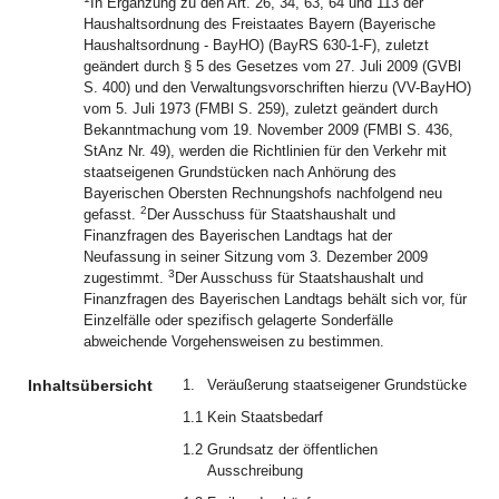
In Ergänzung zu den Art. 26, 34, 63, 64 und 113 der
Haushaltsordnung des Freistaates Bayern (Bayerische
Haushaltsordnung ‑ BayHO) (BayRS 630-1-F), zuletzt
geändert durch § 5 des Gesetzes vom 27. Juli 2009 (GVBl
S. 400) und den Verwaltungsvorschriften hierzu (VV-BayHO)
vom 5. Juli 1973 (FMBl S. 259), zuletzt geändert durch
Bekanntmachung vom 19. November 2009 (FMBl S. 436,
StAnz Nr. 49), werden die Richtlinien für den Verkehr mit
staatseigenen Grundstücken nach Anhörung des
Bayerischen Obersten Rechnungshofs nachfolgend neu
2
gefasst.
Der Ausschuss für Staatshaushalt und
Finanzfragen des Bayerischen Landtags hat der
Neufassung in seiner Sitzung vom 3. Dezember 2009
3
zugestimmt.
Der Ausschuss für Staatshaushalt und
Finanzfragen des Bayerischen Landtags behält sich vor, für
Einzelfälle oder spezifisch gelagerte Sonderfälle
abweichende Vorgehensweisen zu bestimmen.
Inhaltsübersicht
1.
Veräußerung staatseigener Grundstücke
1.1
Kein Staatsbedarf
1.2
Grundsatz der öffentlichen
Ausschreibung