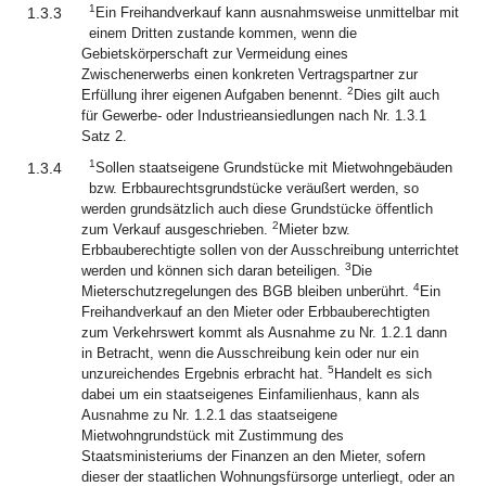
1
1.3.3
Ein Freihandverkauf kann ausnahmsweise unmittelbar mit
einem Dritten zustande kommen, wenn die
Gebietskörperschaft zur Vermeidung eines
Zwischenerwerbs einen konkreten Vertragspartner zur
2
Erfüllung ihrer eigenen Aufgaben benennt.
Dies gilt auch
für Gewerbe- oder Industrieansiedlungen nach Nr. 1.3.1
Satz 2.
1
1.3.4
Sollen staatseigene Grundstücke mit Mietwohngebäuden
bzw. Erbbaurechtsgrundstücke veräußert werden, so
werden grundsätzlich auch diese Grundstücke öffentlich
2
zum Verkauf ausgeschrieben.
Mieter bzw.
Erbbauberechtigte sollen von der Ausschreibung unterrichtet
3
werden und können sich daran beteiligen.
Die
4
Mieterschutzregelungen des BGB bleiben unberührt.
Ein
Freihandverkauf an den Mieter oder Erbbauberechtigten
zum Verkehrswert kommt als Ausnahme zu Nr. 1.2.1 dann
in Betracht, wenn die Ausschreibung kein oder nur ein
5
unzureichendes Ergebnis erbracht hat.
Handelt es sich
dabei um ein staatseigenes Einfamilienhaus, kann als
Ausnahme zu Nr. 1.2.1 das staatseigene
Mietwohngrundstück mit Zustimmung des
Staatsministeriums der Finanzen an den Mieter, sofern
dieser der staatlichen Wohnungsfürsorge unterliegt, oder an