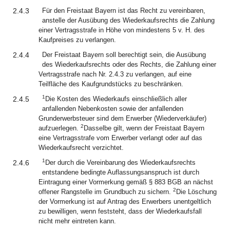
2.4.3
Für den Freistaat Bayern ist das Recht zu vereinbaren,
anstelle der Ausübung des Wiederkaufsrechts die Zahlung
einer Vertragsstrafe in Höhe von mindestens 5 v. H. des
Kaufpreises zu verlangen.
2.4.4
Der Freistaat Bayern soll berechtigt sein, die Ausübung
des Wiederkaufsrechts oder des Rechts, die Zahlung einer
Vertragsstrafe nach Nr. 2.4.3 zu verlangen, auf eine
Teilfläche des Kaufgrundstücks zu beschränken.
1
2.4.5
Die Kosten des Wiederkaufs einschließlich aller
anfallenden Nebenkosten sowie der anfallenden
Grunderwerbsteuer sind dem Erwerber (Wiederverkäufer)
2
aufzuerlegen.
Dasselbe gilt, wenn der Freistaat Bayern
eine Vertragsstrafe vom Erwerber verlangt oder auf das
Wiederkaufsrecht verzichtet.
1
2.4.6
Der durch die Vereinbarung des Wiederkaufsrechts
entstandene bedingte Auflassungsanspruch ist durch
Eintragung einer Vormerkung gemäß § 883 BGB an nächst
2
offener Rangstelle im Grundbuch zu sichern.
Die Löschung
der Vormerkung ist auf Antrag des Erwerbers unentgeltlich
zu bewilligen, wenn feststeht, dass der Wiederkaufsfall
nicht mehr eintreten kann.