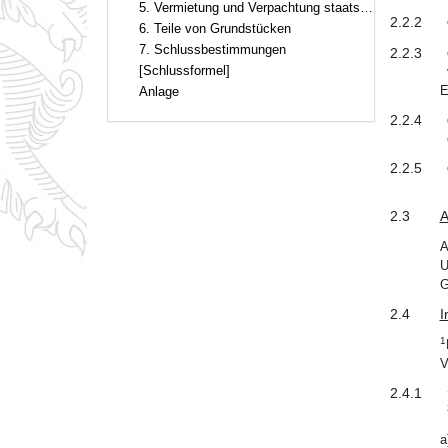
5. Vermietung und Verpachtung staatseigener Grundstücke
2.2.2
6. Teile von Grundstücken
7. Schlussbestimmungen
2.2.3
[Schlussformel]
E
Anlage
2.2.4
2.2.5
2.3
A
A
U
G
2.4
I
1
V
2.4.1
a