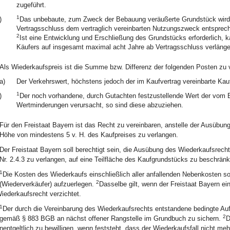
zugeführt.
1
)
Das unbebaute, zum Zweck der Bebauung veräußerte Grundstück wird ni
Vertragsschluss dem vertraglich vereinbarten Nutzungszweck entsprec
2
Ist eine Entwicklung und Erschließung des Grundstücks erforderlich, k
Käufers auf insgesamt maximal acht Jahre ab Vertragsschluss verlänge
Als Wiederkaufspreis ist die Summe bzw. Differenz der folgenden Posten zu 
a)
Der Verkehrswert, höchstens jedoch der im Kaufvertrag vereinbarte Kauf
1
)
Der noch vorhandene, durch Gutachten festzustellende Wert der vom
Wertminderungen verursacht, so sind diese abzuziehen.
Für den Freistaat Bayern ist das Recht zu vereinbaren, anstelle der Ausübung
Höhe von mindestens 5 v. H. des Kaufpreises zu verlangen.
Der Freistaat Bayern soll berechtigt sein, die Ausübung des Wiederkaufsrecht
Nr. 2.4.3 zu verlangen, auf eine Teilfläche des Kaufgrundstücks zu beschränk
1
Die Kosten des Wiederkaufs einschließlich aller anfallenden Nebenkosten s
2
(Wiederverkäufer) aufzuerlegen.
Dasselbe gilt, wenn der Freistaat Bayern ei
iederkaufsrecht verzichtet.
1
Der durch die Vereinbarung des Wiederkaufsrechts entstandene bedingte Au
2
gemäß § 883 BGB an nächst offener Rangstelle im Grundbuch zu sichern.
D
nentgeltlich zu bewilligen, wenn feststeht, dass der Wiederkaufsfall nicht meh