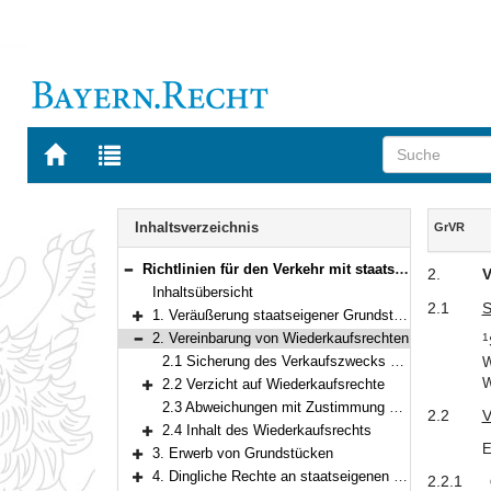
Zur
Zur
Startseite
Trefferliste
von
der
Navigation
BAYERN.RECHT
letzten
Inhalt
Inhaltsverzeichnis
GrVR
Suche
Richtlinien für den Verkehr mit staatseigenen Grundstücken
2.
V
Bereich reduzieren
Inhaltsübersicht
2.1
S
1. Veräußerung staatseigener Grundstücke
Bereich erweitern
2. Vereinbarung von Wiederkaufsrechten
1
Bereich reduzieren
2.1 Sicherung des Verkaufszwecks durch Wiederkaufsrecht
W
W
2.2 Verzicht auf Wiederkaufsrechte
Bereich erweitern
2.3 Abweichungen mit Zustimmung des Staatsministeriums der Finanzen
2.2
V
2.4 Inhalt des Wiederkaufsrechts
Bereich erweitern
E
3. Erwerb von Grundstücken
Bereich erweitern
4. Dingliche Rechte an staatseigenen Grundstücken
2.2.1
Bereich erweitern