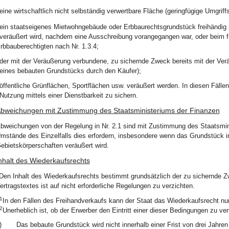
eine wirtschaftlich nicht selbständig verwertbare Fläche (geringfügige Umgriffs
ein staatseigenes Mietwohngebäude oder Erbbaurechtsgrundstück freihändig 
veräußert wird, nachdem eine Ausschreibung vorangegangen war, oder beim f
rbbauberechtigten nach Nr. 1.3.4;
der mit der Veräußerung verbundene, zu sichernde Zweck bereits mit der Verä
eines bebauten Grundstücks durch den Käufer);
öffentliche Grünflächen, Sportflächen usw. veräußert werden. In diesen Fälle
Nutzung mittels einer Dienstbarkeit zu sichern.
bweichungen mit Zustimmung des Staatsministeriums der Finanzen
bweichungen von der Regelung in Nr. 2.1 sind mit Zustimmung des Staatsmi
mstände des Einzelfalls dies erfordern, insbesondere wenn das Grundstück i
ebietskörperschaften veräußert wird.
nhalt des Wiederkaufsrechts
Den Inhalt des Wiederkaufsrechts bestimmt grundsätzlich der zu sichernde 
ertragstextes ist auf nicht erforderliche Regelungen zu verzichten.
1
In den Fällen des Freihandverkaufs kann der Staat das Wiederkaufsrecht nur
2
Unerheblich ist, ob der Erwerber den Eintritt einer dieser Bedingungen zu ver
)
Das bebaute Grundstück wird nicht innerhalb einer Frist von drei Jahr