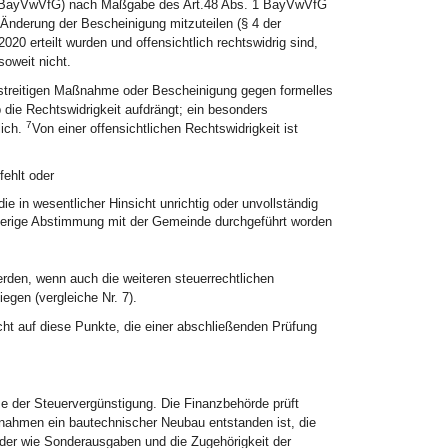
s – BayVwVfG) nach Maßgabe des Art.48 Abs. 1 BayVwVfG
Änderung der Bescheinigung mitzuteilen (§ 4 der
0 erteilt wurden und offensichtlich rechtswidrig sind,
oweit nicht.
r streitigen Maßnahme oder Bescheinigung gegen formelles
 die Rechtswidrigkeit aufdrängt; ein besonders
7
lich.
Von einer offensichtlichen Rechtswidrigkeit ist
fehlt oder
e in wesentlicher Hinsicht unrichtig oder unvollständig
erige Abstimmung mit der Gemeinde durchgeführt worden
rden, wenn auch die weiteren steuerrechtlichen
egen (vergleiche Nr. 7).
cht auf diese Punkte, die einer abschließenden Prüfung
me der Steuervergünstigung. Die Finanzbehörde prüft
nahmen ein bautechnischer Neubau entstanden ist, die
der wie Sonderausgaben und die Zugehörigkeit der