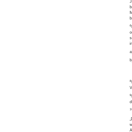
J
b
M
b
6
o
s
i
a
b
8
V
9
d
1
„
w
A