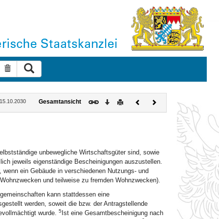
Suche ausführen
Suche zurücksetzen
Download
Drucken
Vorheriges
Nächstes
: 15.10.2030
Gesamtansicht
Dokument
Dokument
elbstständige unbewegliche Wirtschaftsgüter sind, sowie
ch jeweils eigenständige Bescheinigungen auszustellen.
r, wenn ein Gebäude in verschiedenen Nutzungs- und
n Wohnzwecken und teilweise zu fremden Wohnzwecken).
sgemeinschaften kann stattdessen eine
gestellt werden, soweit die bzw. der Antragstellende
5
evollmächtigt wurde.
Ist eine Gesamtbescheinigung nach