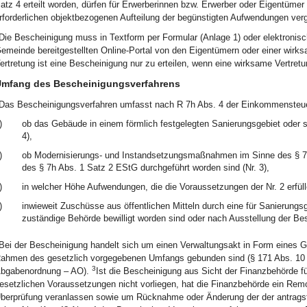
atz 4 erteilt worden, dürfen für Erwerberinnen bzw. Erwerber oder Eigentümer
rforderlichen objektbezogenen Aufteilung der begünstigten Aufwendungen vergl
Die Bescheinigung muss in Textform per Formular (Anlage 1) oder elektronisc
emeinde bereitgestellten Online-Portal von den Eigentümern oder einer wirk
ertretung ist eine Bescheinigung nur zu erteilen, wenn eine wirksame Vertretu
mfang des Bescheinigungsverfahrens
Das Bescheinigungsverfahren umfasst nach R 7h Abs. 4 der Einkommensteuer-
)
ob das Gebäude in einem förmlich festgelegten Sanierungsgebiet oder s
4),
)
ob Modernisierungs- und Instandsetzungsmaßnahmen im Sinne des § 
des § 7h Abs. 1 Satz 2 EStG durchgeführt worden sind (Nr. 3),
)
in welcher Höhe Aufwendungen, die die Voraussetzungen der Nr. 2 erfülle
)
inwieweit Zuschüsse aus öffentlichen Mitteln durch eine für Sanierungs
zuständige Behörde bewilligt worden sind oder nach Ausstellung der Besc
Bei der Bescheinigung handelt sich um einen Verwaltungsakt in Form eines 
ahmen des gesetzlich vorgegebenen Umfangs gebunden sind (§ 171 Abs. 10 in
3
bgabenordnung – AO).
Ist die Bescheinigung aus Sicht der Finanzbehörde fü
esetzlichen Voraussetzungen nicht vorliegen, hat die Finanzbehörde ein Remo
berprüfung veranlassen sowie um Rücknahme oder Änderung der der antragste