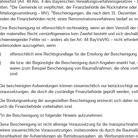
ahresfrist (Art. 48 Abs. 4 des Bayerischen Verwaltungsverfahrensgesetze
4
itten.
Die Gemeinde ist verpflichtet, der Finanzbehörde die Rücknahme oder 
5
itteilungsverordnung – MV).
Bescheinigungen, die nach dem 31. Dezember 202
inden die Finanzbehörden nicht; eines Remonstrationsverfahrens bedarf es ins
Eine Bescheinigung ist offensichtlich rechtswidrig, wenn an dem Verstoß de
der materielles Recht vernünftigerweise kein Zweifel besteht und sich deshalb
chwerwiegender Fehler ist – anders als bei Art. 44 BayVwVfG – nicht erforder
nsbesondere auszugehen, wenn
)
offensichtlich eine Rechtsgrundlage für die Erteilung der Bescheinigung 
)
die bzw. der Begünstigte die Bescheinigung durch Angaben erwirkt hat, di
waren (zum Beispiel Bescheinigung von Baumaßnahmen, die ohne vorh
sind.
Die bescheinigten Aufwendungen können steuerrechtlich nur berücksichtigt we
oraussetzungen, die durch die zuständige Finanzbehörde geprüft werden, vorli
Die Bindungswirkung der ausgestellten Bescheinigung erstreckt sich daher ni
urch die Finanzbehörde vorbehalten sind.
0
In die Bescheinigung ist folgender Hinweis aufzunehmen:
Diese Bescheinigung ist nicht alleinige Voraussetzung für die Inanspruchnah
eitere steuerrechtliche Voraussetzungen, insbesondere ob durch die Baumaß
bziehbarkeit der Aufwendungen als Betriebsausgaben, als Werbungskosten o