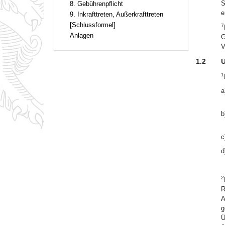
S
8. Gebührenpflicht
e
9. Inkrafttreten, Außerkrafttreten
[Schlussformel]
7
Anlagen
G
V
1.2
U
1
a
b
c
d
2
R
A
g
Ü