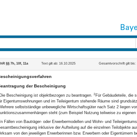
R §§ 7h, 10f, 11a
Text gilt ab: 16.10.2025
Gesamtvorschrift gilt bis
escheinigungsverfahren
eantragung der Bescheinigung
2
Die Bescheinigung ist objektbezogen zu beantragen.
Für Gebäudeteile, die s
ür Eigentumswohnungen und im Teileigentum stehende Räume sind grundsätzli
Mehrere selbstständige unbewegliche Wirtschaftsgüter nach Satz 2 liegen vo
unktionszusammenhängen steht (zum Beispiel Nutzung teilweise zu eigene
In Fällen von Bauträger- oder Erwerbermodellen und Wohn- und Teileigentum
esamtbescheinigung inklusive der Aufteilung auf die einzelnen Teilobjekte aus
irksam von den jeweiligen Erwerberinnen bzw. Erwerbern oder Eigentümern b