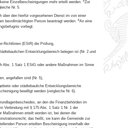
6
 keine Einzelbescheinigungen mehr erteilt werden.
Zur
eiche Nr. 5.
h über den hierfür vorgesehenen Dienst im von einer
8
sam bevollmächtigten Person beantragt werden.
An eine
ngsbefugnis vorliegt.
Richtlinien (EStR) die Prüfung,
tädtebaulichen Entwicklungsbereich belegen ist (Nr. 2 und
7h Abs. 1 Satz 1 EStG oder andere Maßnahmen im Sinne
n, angefallen sind (Nr. 5),
gebiete oder städtebauliche Entwicklungsbereiche
heinigung bewilligt werden (vergleiche Nr. 6).
Grundlagenbescheides, an den die Finanzbehörden im
 Verbindung mit § 175 Abs. 1 Satz 1 Nr. 1 der
r Maßnahmen erteilt worden ist, bei denen die
nstrationsrecht, das heißt, sie kann die Gemeinde zur
llenden Person erteilten Bescheinigung innerhalb der