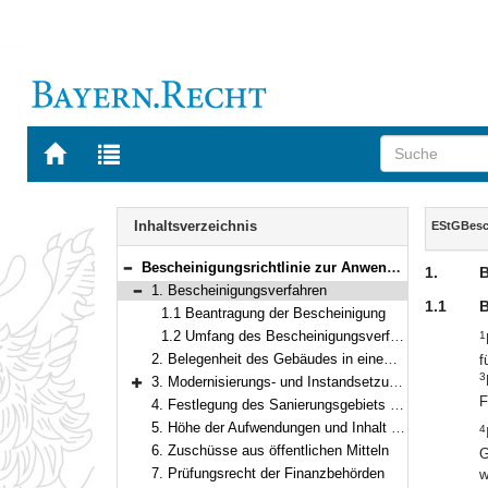
Zur
Zur
Startseite
Trefferliste
von
der
Navigation
BAYERN.RECHT
letzten
Inhalt
Inhaltsverzeichnis
EStGBesch
Suche
Bescheinigungsrichtlinie zur Anwendung der §§ 7h, 10f und 11a des Einkommensteuergesetzes
1.
B
Bereich reduzieren
1. Bescheinigungsverfahren
Bereich reduzieren
1.1
B
1.1 Beantragung der Bescheinigung
1.2 Umfang des Bescheinigungsverfahrens
1
2. Belegenheit des Gebäudes in einem förmlich festgelegten Sanierungsgebiet oder städtebaulichen Entwicklungsbereich
f
3
3. Modernisierungs- und Instandsetzungsmaßnahmen im Sinne des § 7h Abs. 1 Satz 1 EStG oder andere Maßnahmen im Sinne des § 7h Abs. 1 Satz 2 EStG
Bereich erweitern
F
4. Festlegung des Sanierungsgebiets oder städtebaulichen Entwicklungsbereichs und Modernisierungs- oder Instandsetzungsverpflichtung vor Beginn der Baumaßnahme
5. Höhe der Aufwendungen und Inhalt der Bescheinigung
4
6. Zuschüsse aus öffentlichen Mitteln
G
7. Prüfungsrecht der Finanzbehörden
w