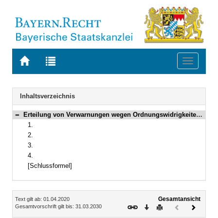
Zur
Zur
Toggle
Startseite
Trefferliste
navigati
von
der
BAYERN.RECHT
letzten
Navigation
Inhaltsverzeichnis
Suche
Erteilung von Verwarnungen wegen Ordnungswidrigkeiten durch Polizeivollzugsbeamte
Bereich reduzieren
1.
2.
3.
4.
[Schlussformel]
Inhalt
Gesamtansicht
Text gilt ab: 01.04.2020
Download
Drucken
Vorheriges
Nächste
Gesamtvorschrift gilt bis: 31.03.2030
Dokument
Dokume