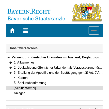
Zur
Zur
Toggle
Startseite
Trefferliste
navigati
von
der
BAYERN.RECHT
letzten
Navigation
Inhaltsverzeichnis
Suche
Verwendung deutscher Urkunden im Ausland; Beglaubigung von Urkunden als Voraussetzung für ihre Legalisation, Erteilung der Apostille und ihrer Bestätigungen sowie sonstige Befreiung von der Legalisation
Bereich reduzieren
1. Allgemeines
Bereich erweitern
2. Beglaubigung öffentlicher Urkunden als Voraussetzung für die Legalisation
Bereich erweitern
3. Erteilung der Apostille und der Bestätigung gemäß Art. 7 Abs. 2 des Übereinkommens vom 5. Oktober 1961
Bereich erweitern
4. Kosten
5. Schlussbestimmung
[Schlussformel]
Anlagen
Inhalt