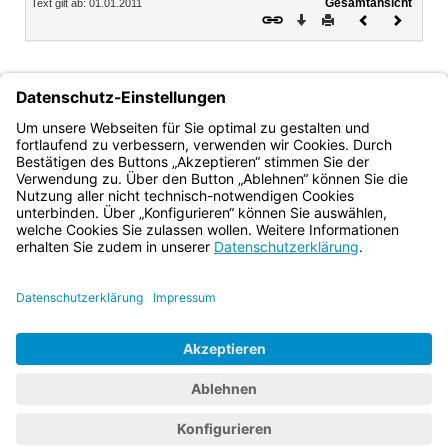
Gesamtansicht
Text gilt ab: 01.01.2011
Download
Drucken
Vorheriges
Nächste
Dokument
Dokume
Günter Schuster
Ministerialdirektor
Bayern.de
BayernPortal
Datenschutz
Impressum
Barrierefreiheit
Hilfe
Kontakt
Kontrastwechsel
Schriftgröße