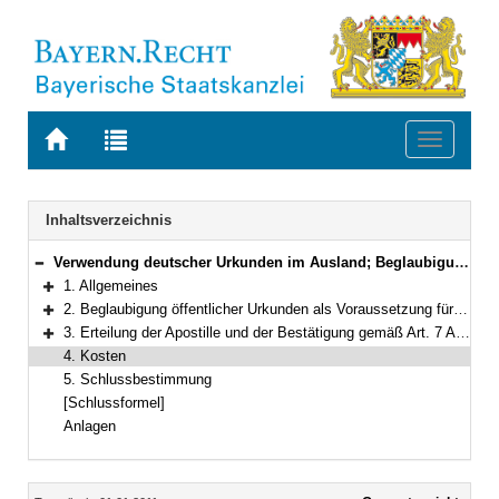
Zur
Zur
Toggle
Startseite
Trefferliste
navigati
von
der
BAYERN.RECHT
letzten
Navigation
Inhaltsverzeichnis
Suche
Verwendung deutscher Urkunden im Ausland; Beglaubigung von Urkunden als Voraussetzung für ihre Legalisation, Erteilung der Apostille und ihrer Bestätigungen sowie sonstige Befreiung von der Legalisation
Bereich reduzieren
1. Allgemeines
Bereich erweitern
2. Beglaubigung öffentlicher Urkunden als Voraussetzung für die Legalisation
Bereich erweitern
3. Erteilung der Apostille und der Bestätigung gemäß Art. 7 Abs. 2 des Übereinkommens vom 5. Oktober 1961
Bereich erweitern
4. Kosten
5. Schlussbestimmung
[Schlussformel]
Anlagen
Inhalt