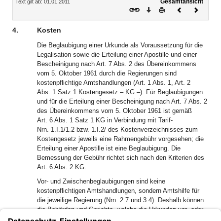
Gesamtansicht
Text gilt ab: 01.01.2011
Download
Drucken
Vorheriges
Nächste
Dokument
Dokume
4.
Kosten
Die Beglaubigung einer Urkunde als Voraussetzung für die
Legalisation sowie die Erteilung einer Apostille und einer
Bescheinigung nach Art. 7 Abs. 2 des Übereinkommens
vom 5. Oktober 1961 durch die Regierungen sind
kostenpflichtige Amtshandlungen (Art. 1 Abs. 1, Art. 2
Abs. 1 Satz 1 Kostengesetz – KG –). Für Beglaubigungen
und für die Erteilung einer Bescheinigung nach Art. 7 Abs. 2
des Übereinkommens vom 5. Oktober 1961 ist gemäß
Art. 6 Abs. 1 Satz 1 KG in Verbindung mit Tarif-
Nrn. 1.I.1/1.2 bzw. 1.I.2/ des Kostenverzeichnisses zum
Kostengesetz jeweils eine Rahmengebühr vorgesehen; die
Erteilung einer Apostille ist eine Beglaubigung. Die
Bemessung der Gebühr richtet sich nach den Kriterien des
Art. 6 Abs. 2 KG.
Vor- und Zwischenbeglaubigungen sind keine
kostenpflichtigen Amtshandlungen, sondern Amtshilfe für
die jeweilige Regierung (Nrn. 2.7 und 3.4). Deshalb können
die Behörden und Gerichte, welche die Urkunden vor- oder
zwischenbeglaubigen, keine Verwaltungsgebühren erheben