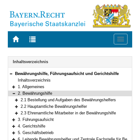
Zur
Zur
Toggle
Startseite
Trefferliste
navigati
von
der
BAYERN.RECHT
letzten
Navigation
Inhaltsverzeichnis
Suche
Bewährungshilfe, Führungsaufsicht und Gerichtshilfe
Bereich reduzieren
Inhaltsverzeichnis
1. Allgemeines
Bereich erweitern
2. Bewährungshilfe
Bereich reduzieren
2.1 Bestellung und Aufgaben des Bewährungshelfers
Bereich erweitern
2.2 Hauptamtliche Bewährungshelfer
Bereich erweitern
2.3 Ehrenamtliche Mitarbeiter in der Bewährungshilfe
Bereich erweitern
3. Führungsaufsicht
Bereich erweitern
4. Gerichtshilfe
Bereich erweitern
5. Geschäftsbetrieb
Bereich erweitern
6. Leitende Bewährungshelfer und Zentrale Fachstelle für Bewährungshilfe, Gerichtshilfe und Führungsaufsicht Bayern