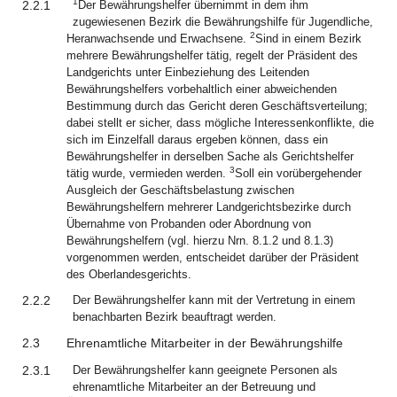
1
2.2.1
Der Bewährungshelfer übernimmt in dem ihm
zugewiesenen Bezirk die Bewährungshilfe für Jugendliche,
2
Heranwachsende und Erwachsene.
Sind in einem Bezirk
mehrere Bewährungshelfer tätig, regelt der Präsident des
Landgerichts unter Einbeziehung des Leitenden
Bewährungshelfers vorbehaltlich einer abweichenden
Bestimmung durch das Gericht deren Geschäftsverteilung;
dabei stellt er sicher, dass mögliche Interessenkonflikte, die
sich im Einzelfall daraus ergeben können, dass ein
Bewährungshelfer in derselben Sache als Gerichtshelfer
3
tätig wurde, vermieden werden.
Soll ein vorübergehender
Ausgleich der Geschäftsbelastung zwischen
Bewährungshelfern mehrerer Landgerichtsbezirke durch
Übernahme von Probanden oder Abordnung von
Bewährungshelfern (vgl. hierzu Nrn. 8.1.2 und 8.1.3)
vorgenommen werden, entscheidet darüber der Präsident
des Oberlandesgerichts.
2.2.2
Der Bewährungshelfer kann mit der Vertretung in einem
benachbarten Bezirk beauftragt werden.
2.3
Ehrenamtliche Mitarbeiter in der Bewährungshilfe
2.3.1
Der Bewährungshelfer kann geeignete Personen als
ehrenamtliche Mitarbeiter an der Betreuung und