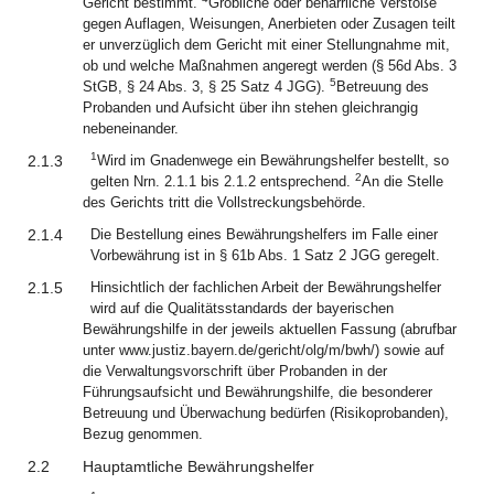
Gericht bestimmt.
Gröbliche oder beharrliche Verstöße
gegen Auflagen, Weisungen, Anerbieten oder Zusagen teilt
er unverzüglich dem Gericht mit einer Stellungnahme mit,
ob und welche Maßnahmen angeregt werden (§ 56d Abs. 3
5
StGB, § 24 Abs. 3, § 25 Satz 4 JGG).
Betreuung des
Probanden und Aufsicht über ihn stehen gleichrangig
nebeneinander.
1
2.1.3
Wird im Gnadenwege ein Bewährungshelfer bestellt, so
2
gelten Nrn. 2.1.1 bis 2.1.2 entsprechend.
An die Stelle
des Gerichts tritt die Vollstreckungsbehörde.
2.1.4
Die Bestellung eines Bewährungshelfers im Falle einer
Vorbewährung ist in § 61b Abs. 1 Satz 2 JGG geregelt.
2.1.5
Hinsichtlich der fachlichen Arbeit der Bewährungshelfer
wird auf die Qualitätsstandards der bayerischen
Bewährungshilfe in der jeweils aktuellen Fassung (abrufbar
unter www.justiz.bayern.de/gericht/olg/m/bwh/) sowie auf
die Verwaltungsvorschrift über Probanden in der
Führungsaufsicht und Bewährungshilfe, die besonderer
Betreuung und Überwachung bedürfen (Risikoprobanden),
Bezug genommen.
2.2
Hauptamtliche Bewährungshelfer