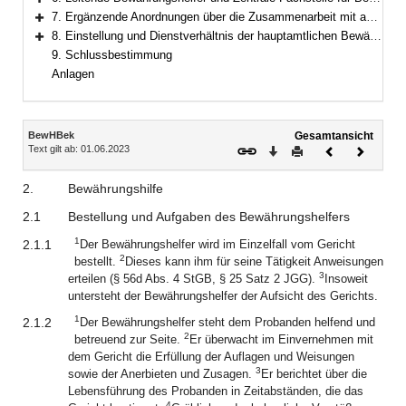
Bereich erweitern
7. Ergänzende Anordnungen über die Zusammenarbeit mit anderen Stellen
Bereich erweitern
8. Einstellung und Dienstverhältnis der hauptamtlichen Bewährungs- und Gerichtshelfer
Bereich erweitern
9. Schlussbestimmung
Anlagen
Inhalt
BewHBek
Gesamtansicht
Text gilt ab: 01.06.2023
Download
Drucken
Vorheriges
Nächste
Dokument
Dokume
2.
Bewährungshilfe
2.1
Bestellung und Aufgaben des Bewährungshelfers
1
2.1.1
Der Bewährungshelfer wird im Einzelfall vom Gericht
2
bestellt.
Dieses kann ihm für seine Tätigkeit Anweisungen
3
erteilen (§ 56d Abs. 4 StGB, § 25 Satz 2 JGG).
Insoweit
untersteht der Bewährungshelfer der Aufsicht des Gerichts.
1
2.1.2
Der Bewährungshelfer steht dem Probanden helfend und
2
betreuend zur Seite.
Er überwacht im Einvernehmen mit
dem Gericht die Erfüllung der Auflagen und Weisungen
3
sowie der Anerbieten und Zusagen.
Er berichtet über die
Lebensführung des Probanden in Zeitabständen, die das
4