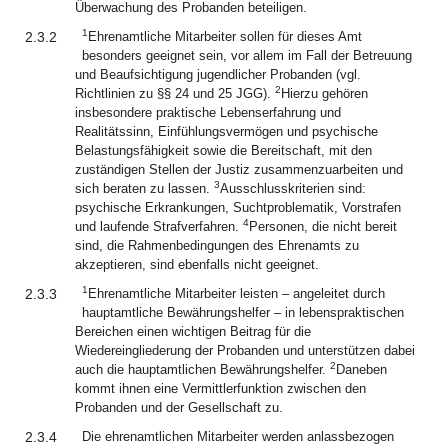
Überwachung des Probanden beteiligen.
1
2.3.2
Ehrenamtliche Mitarbeiter sollen für dieses Amt
besonders geeignet sein, vor allem im Fall der Betreuung
und Beaufsichtigung jugendlicher Probanden (vgl.
2
Richtlinien zu §§ 24 und 25 JGG).
Hierzu gehören
insbesondere praktische Lebenserfahrung und
Realitätssinn, Einfühlungsvermögen und psychische
Belastungsfähigkeit sowie die Bereitschaft, mit den
zuständigen Stellen der Justiz zusammenzuarbeiten und
3
sich beraten zu lassen.
Ausschlusskriterien sind:
psychische Erkrankungen, Suchtproblematik, Vorstrafen
4
und laufende Strafverfahren.
Personen, die nicht bereit
sind, die Rahmenbedingungen des Ehrenamts zu
akzeptieren, sind ebenfalls nicht geeignet.
1
2.3.3
Ehrenamtliche Mitarbeiter leisten – angeleitet durch
hauptamtliche Bewährungshelfer – in lebenspraktischen
Bereichen einen wichtigen Beitrag für die
Wiedereingliederung der Probanden und unterstützen dabei
2
auch die hauptamtlichen Bewährungshelfer.
Daneben
kommt ihnen eine Vermittlerfunktion zwischen den
Probanden und der Gesellschaft zu.
2.3.4
Die ehrenamtlichen Mitarbeiter werden anlassbezogen