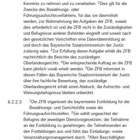
2
Kenntnis zu nehmen und zu verarbeiten.
Dies gilt für die
Zwecke des Bewährungs- oder
Führungsaufsichtsverfahrens, für das sie übermittelt
werden, zur Wahrnehmung der Aufgaben der ZFB, soweit
dies erforderlich ist und die ZFB nicht in die Zuständigkeiten
und Befugnisse anderer Behörden eingreift und soweit nach
den gesetzlichen Vorschriften eine Datenübermittlung an
und durch das Bayerische Staatsministerium der Justiz
3
zulässig wäre.
Zur Erfüllung dieser Aufgabe erhält die ZFB
nachrichtlich die Berichte des zuständigen
4
Oberlandesgerichts.
Der entsprechende Auftrag an die ZFB
5
kann jährlich vorab erteilt werden.
Die ZFB informiert in
diesen Fällen das Bayerische Staatsministerium der Justiz
über ihre fachliche Bewertung; das zuständige
Oberlandesgericht erhält einen Abdruck; die Aufsichts- und
Weisungsbefugnisse bleiben unberührt.
1
6.2.2.3
Die ZFB organisiert die bayernweite Fortbildung für die
Bewährungs- und Gerichtshilfe sowie die
2
Führungsaufsichtsstellen.
Sie wählt ungeachtet der
Befugnis der jeweiligen Dienstvorgesetzten, die Teilnahme
an der Fortbildung zu genehmigen, die Teilnehmenden an
den Fortbildungen aus und führt das Einladungs- sowie
3
Veranstaltungsmanagement durch.
Allen Beschäftigten