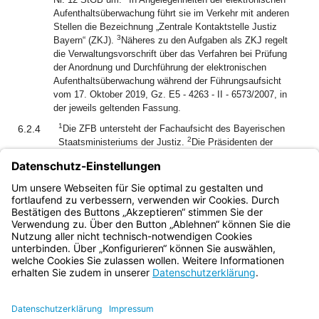
Aufenthaltsüberwachung führt sie im Verkehr mit anderen
Stellen die Bezeichnung „Zentrale Kontaktstelle Justiz
3
Bayern“ (ZKJ).
Näheres zu den Aufgaben als ZKJ regelt
die Verwaltungsvorschrift über das Verfahren bei Prüfung
der Anordnung und Durchführung der elektronischen
Aufenthaltsüberwachung während der Führungsaufsicht
vom 17. Oktober 2019, Gz. E5 - 4263 - II - 6573/2007, in
der jeweils geltenden Fassung.
1
6.2.4
Die ZFB untersteht der Fachaufsicht des Bayerischen
2
Staatsministeriums der Justiz.
Die Präsidenten der
Oberlandesgerichte, die Generalstaatsanwälte, die
Präsidenten der Landgerichte, die Leitenden
Oberstaatsanwälte, die Leitenden Bewährungshelfer und die
ZFB arbeiten vertrauensvoll zusammen.
Bayern.de
BayernPortal
Datenschutz
Impressum