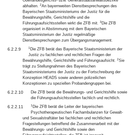
Oberlandesgerichts- bzw. Generalstaatsanwaltsbezirke
2
abhalten.
An bayernweiten Dienstbesprechungen des
Bayerischen Staatsministeriums der Justiz für die
Bewährungshilfe, Gerichtshilfe und die
3
Führungsaufsichtsstellen wirkt die ZFB mit.
Die ZFB
organisiert in Abstimmung mit dem Bayerischen
Staatsministerium der Justiz regelmäßige
Dienstbesprechungen zum Übergangsmanagement.
1
6.2.2.9
Die ZFB berät das Bayerische Staatsministerium der
Justiz zu fachlichen und rechtlichen Fragen der
2
Bewährungshilfe, Gerichtshilfe und Führungsaufsicht.
Sie
trägt zu Stellungnahmen des Bayerischen
Staatsministeriums der Justiz zu der Fortschreibung der
Konzeption HEADS sowie anderen polizeilichen
Konzeptionen zu speziellen Probandengruppen bei.
6.2.2.10
Die ZFB berät die Bewährungs- und Gerichtshilfe sowie
die Führungsaufsichtsstellen fachlich und rechtlich.
1
6.2.2.11
Die ZFB berät die Leiter der bayerischen
Psychotherapeutischen Fachambulanzen für Gewalt-
und Sexualstraftäter bei fachlichen und rechtlichen
Fragestellungen betreffend die Zusammenarbeit mit der
Bewährungs- und Gerichtshilfe sowie den