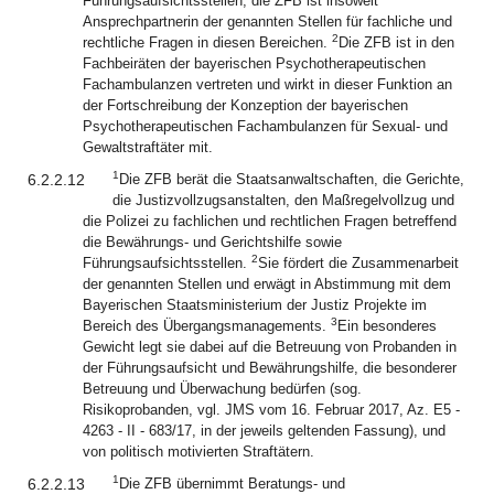
Führungsaufsichtsstellen; die ZFB ist insoweit
Ansprechpartnerin der genannten Stellen für fachliche und
2
rechtliche Fragen in diesen Bereichen.
Die ZFB ist in den
Fachbeiräten der bayerischen Psychotherapeutischen
Fachambulanzen vertreten und wirkt in dieser Funktion an
der Fortschreibung der Konzeption der bayerischen
Psychotherapeutischen Fachambulanzen für Sexual- und
Gewaltstraftäter mit.
1
6.2.2.12
Die ZFB berät die Staatsanwaltschaften, die Gerichte,
die Justizvollzugsanstalten, den Maßregelvollzug und
die Polizei zu fachlichen und rechtlichen Fragen betreffend
die Bewährungs- und Gerichtshilfe sowie
2
Führungsaufsichtsstellen.
Sie fördert die Zusammenarbeit
der genannten Stellen und erwägt in Abstimmung mit dem
Bayerischen Staatsministerium der Justiz Projekte im
3
Bereich des Übergangsmanagements.
Ein besonderes
Gewicht legt sie dabei auf die Betreuung von Probanden in
der Führungsaufsicht und Bewährungshilfe, die besonderer
Betreuung und Überwachung bedürfen (sog.
Risikoprobanden, vgl. JMS vom 16. Februar 2017, Az. E5 -
4263 - II - 683/17, in der jeweils geltenden Fassung), und
von politisch motivierten Straftätern.
1
6.2.2.13
Die ZFB übernimmt Beratungs- und