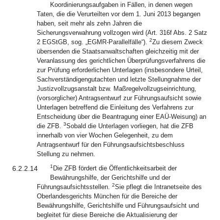
Koordinierungsaufgaben in Fällen, in denen wegen
Taten, die die Verurteilten vor dem 1. Juni 2013 begangen
haben, seit mehr als zehn Jahren die
Sicherungsverwahrung vollzogen wird (Art. 316f Abs. 2 Satz
2
2 EGStGB, sog. „EGMR-Parallelfälle“).
Zu diesem Zweck
übersenden die Staatsanwaltschaften gleichzeitig mit der
Veranlassung des gerichtlichen Überprüfungsverfahrens die
zur Prüfung erforderlichen Unterlagen (insbesondere Urteil,
Sachverständigengutachten und letzte Stellungnahme der
Justizvollzugsanstalt bzw. Maßregelvollzugseinrichtung,
(vorsorglicher) Antragsentwurf zur Führungsaufsicht sowie
Unterlagen betreffend die Einleitung des Verfahrens zur
Entscheidung über die Beantragung einer EAÜ-Weisung) an
3
die ZFB.
Sobald die Unterlagen vorliegen, hat die ZFB
innerhalb von vier Wochen Gelegenheit, zu dem
Antragsentwurf für den Führungsaufsichtsbeschluss
Stellung zu nehmen.
1
6.2.2.14
Die ZFB fördert die Öffentlichkeitsarbeit der
Bewährungshilfe, der Gerichtshilfe und der
2
Führungsaufsichtsstellen.
Sie pflegt die Intranetseite des
Oberlandesgerichts München für die Bereiche der
Bewährungshilfe, Gerichtshilfe und Führungsaufsicht und
begleitet für diese Bereiche die Aktualisierung der