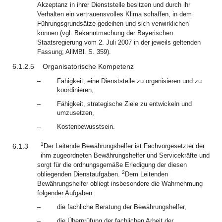
Akzeptanz in ihrer Dienststelle besitzen und durch ihr
Verhalten ein vertrauensvolles Klima schaffen, in dem
Führungsgrundsätze gedeihen und sich verwirklichen
können (vgl. Bekanntmachung der Bayerischen
Staatsregierung vom 2. Juli 2007 in der jeweils geltenden
Fassung; AllMBl. S. 359).
6.1.2.5
Organisatorische Kompetenz
–
Fähigkeit, eine Dienststelle zu organisieren und zu
koordinieren,
–
Fähigkeit, strategische Ziele zu entwickeln und
umzusetzen,
–
Kostenbewusstsein.
1
6.1.3
Der Leitende Bewährungshelfer ist Fachvorgesetzter der
ihm zugeordneten Bewährungshelfer und Servicekräfte und
sorgt für die ordnungsgemäße Erledigung der diesen
2
obliegenden Dienstaufgaben.
Dem Leitenden
Bewährungshelfer obliegt insbesondere die Wahrnehmung
folgender Aufgaben:
–
die fachliche Beratung der Bewährungshelfer,
–
die Überprüfung der fachlichen Arbeit der