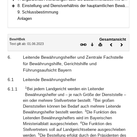
Bereich erweitern
8. Einstellung und Dienstverhältnis der hauptamtlichen Bewährungs- und Gerichtshelfer
Bereich erweitern
9. Schlussbestimmung
Anlagen
Inhalt
BewHBek
Gesamtansicht
Text gilt ab: 01.06.2023
Download
Drucken
Vorheriges
Nächste
Dokument
Dokume
6.
Leitende Bewährungshelfer und Zentrale Fachstelle
für Bewährungshilfe, Gerichtshilfe und
Führungsaufsicht Bayern
6.1
Leitende Bewährungshelfer
1
6.1.1
Bei jedem Landgericht werden ein Leitender
Bewährungshelfer und – je nach Größe der Dienststelle –
2
ein oder mehrere Stellvertreter bestellt.
Bei großen
Dienststellen können bei Bedarf auch mehrere Leitende
3
Bewährungshelfer bestellt werden.
Die Funktion des
Leitenden Bewährungshelfers wird im Bayerischen
4
Ministerialblatt ausgeschrieben.
Die Funktion des
Stellvertreters soll auf Landgerichtsebene ausgeschrieben
5
werden.
Die Bestellung erfolgt durch den Präsidenten des