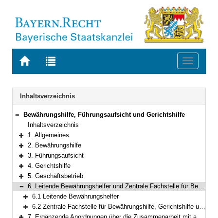
Zur
Zur
Toggle
Startseite
Trefferliste
navigati
von
der
BAYERN.RECHT
letzten
Navigation
Inhaltsverzeichnis
Suche
Bewährungshilfe, Führungsaufsicht und Gerichtshilfe
Bereich reduzieren
Inhaltsverzeichnis
1. Allgemeines
Bereich erweitern
2. Bewährungshilfe
Bereich erweitern
3. Führungsaufsicht
Bereich erweitern
4. Gerichtshilfe
Bereich erweitern
5. Geschäftsbetrieb
Bereich erweitern
6. Leitende Bewährungshelfer und Zentrale Fachstelle für Bewährungshilfe, Gerichtshilfe und Führungsaufsicht Bayern
Bereich reduzieren
6.1 Leitende Bewährungshelfer
Bereich erweitern
6.2 Zentrale Fachstelle für Bewährungshilfe, Gerichtshilfe und Führungsaufsicht Bayern
Bereich erweitern
7. Ergänzende Anordnungen über die Zusammenarbeit mit anderen Stellen