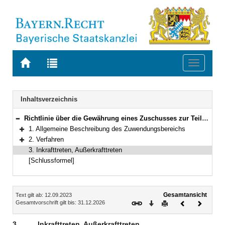
Zur
Zur
Toggle
Startseite
Trefferliste
navigati
von
der
BAYERN.RECHT
letzten
Navigation
Inhaltsverzeichnis
Suche
Richtlinie über die Gewährung eines Zuschusses zur Teilnahme von Vorschulkindern an einem Kurs zum Erwerb des Seepferdchens
Bereich reduzieren
1. Allgemeine Beschreibung des Zuwendungsbereichs
Bereich erweitern
2. Verfahren
Bereich erweitern
3. Inkrafttreten, Außerkrafttreten
[Schlussformel]
Inhalt
Gesamtansicht
Text gilt ab: 12.09.2023
Download
Drucken
Vorheriges
Nächste
Gesamtvorschrift gilt bis: 31.12.2026
Dokument
Dokume
3.
Inkrafttreten, Außerkrafttreten