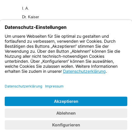
I. A.
Dr. Kaiser
Ministerialdirigent
KWMBl I 1987 S. 193
Bayern.de
BayernPortal
Datenschutz
Impressum
Barrierefreiheit
Hilfe
Kontakt
Kontrastwechsel
Schriftgröße