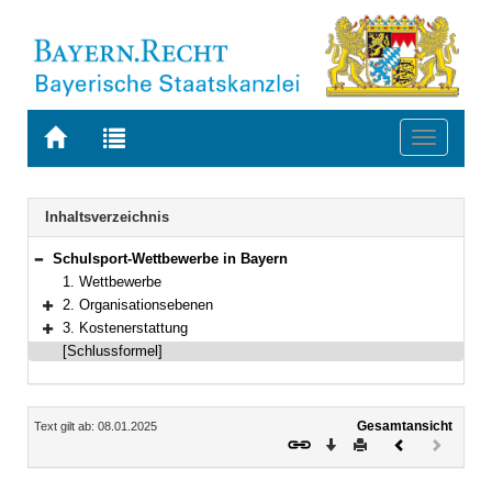
Zur
Zur
Toggle
Startseite
Trefferliste
navigati
von
der
BAYERN.RECHT
letzten
Navigation
Inhaltsverzeichnis
Suche
Schulsport-Wettbewerbe in Bayern
Bereich reduzieren
1. Wettbewerbe
2. Organisationsebenen
Bereich erweitern
3. Kostenerstattung
Bereich erweitern
[Schlussformel]
Inhalt
Gesamtansicht
Text gilt ab: 08.01.2025
Download
Drucken
Vorheriges
Nächste
Dokument
Dokume
(inaktiv)