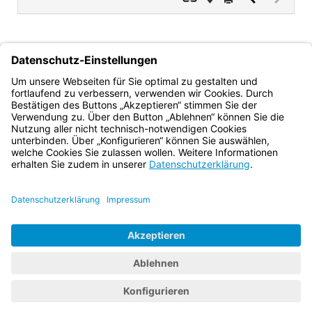
Dokument
Dokume
(inaktiv)
gez.
gez.
Dr. Rolf-Dieter Jungk
Dr. Winfried Brechmann
Ministerialdirektor
Ministerialdirektor
Bayern.de
BayernPortal
Datenschutz
Impressum
Barrierefreiheit
Hilfe
Kontakt
Kontrastwechsel
Schriftgröße