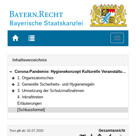
Zur
Zur
Toggle
Startseite
Trefferliste
navigati
von
der
BAYERN.RECHT
letzten
Navigation
Inhaltsverzeichnis
Suche
Corona-Pandemie: Hygienekonzept Kulturelle Veranstaltungen und Proben
Bereich reduzieren
1. Organisatorisches
Bereich erweitern
2. Generelle Sicherheits- und Hygieneregeln
Bereich erweitern
3. Umsetzung der Schutzmaßnahmen
Bereich erweitern
4. Inkrafttreten
Erläuterungen
[Schlussformel]
Inhalt
Gesamtansicht
Text gilt ab: 02.07.2020
Download
Drucken
Vorheriges
Nächste