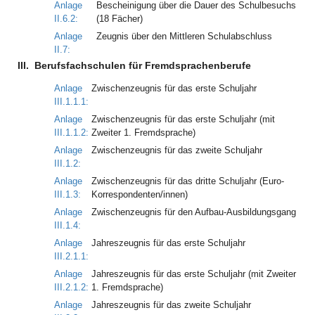
Anlage
Bescheinigung über die Dauer des Schulbesuchs
II.6.2:
(18 Fächer)
Anlage
Zeugnis über den Mittleren Schulabschluss
II.7:
III.
Berufsfachschulen für Fremdsprachenberufe
Anlage
Zwischenzeugnis für das erste Schuljahr
III.1.1.1:
Anlage
Zwischenzeugnis für das erste Schuljahr (mit
III.1.1.2:
Zweiter 1. Fremdsprache)
Anlage
Zwischenzeugnis für das zweite Schuljahr
III.1.2:
Anlage
Zwischenzeugnis für das dritte Schuljahr (Euro-
III.1.3:
Korrespondenten/innen)
Anlage
Zwischenzeugnis für den Aufbau-Ausbildungsgang
III.1.4:
Anlage
Jahreszeugnis für das erste Schuljahr
III.2.1.1:
Anlage
Jahreszeugnis für das erste Schuljahr (mit Zweiter
III.2.1.2:
1. Fremdsprache)
Anlage
Jahreszeugnis für das zweite Schuljahr