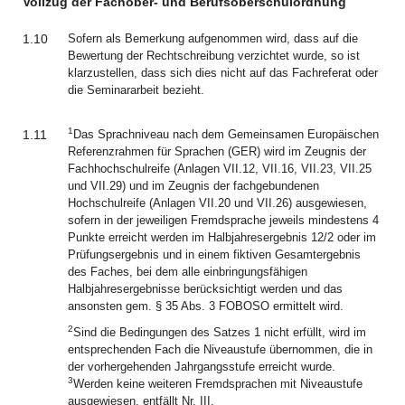
Vollzug der Fachober- und Berufsoberschulordnung
1.10
Sofern als Bemerkung aufgenommen wird, dass auf die
Bewertung der Rechtschreibung verzichtet wurde, so ist
klarzustellen, dass sich dies nicht auf das Fachreferat oder
die Seminararbeit bezieht.
1
1.11
Das Sprachniveau nach dem Gemeinsamen Europäischen
Referenzrahmen für Sprachen (GER) wird im Zeugnis der
Fachhochschulreife (Anlagen VII.12, VII.16, VII.23, VII.25
und VII.29) und im Zeugnis der fachgebundenen
Hochschulreife (Anlagen VII.20 und VII.26) ausgewiesen,
sofern in der jeweiligen Fremdsprache jeweils mindestens 4
Punkte erreicht werden im Halbjahresergebnis 12/2 oder im
Prüfungsergebnis und in einem fiktiven Gesamtergebnis
des Faches, bei dem alle einbringungsfähigen
Halbjahresergebnisse berücksichtigt werden und das
ansonsten gem. § 35 Abs. 3 FOBOSO ermittelt wird.
2
Sind die Bedingungen des Satzes 1 nicht erfüllt, wird im
entsprechenden Fach die Niveaustufe übernommen, die in
der vorhergehenden Jahrgangsstufe erreicht wurde.
3
Werden keine weiteren Fremdsprachen mit Niveaustufe
ausgewiesen, entfällt Nr. III.