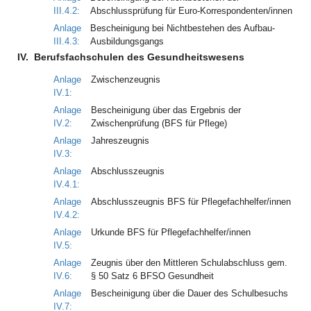
III.4.2:
Abschlussprüfung für Euro-Korrespondenten/innen
Anlage
Bescheinigung bei Nichtbestehen des Aufbau-
III.4.3:
Ausbildungsgangs
IV.
Berufsfachschulen des Gesundheitswesens
Anlage
Zwischenzeugnis
IV.1:
Anlage
Bescheinigung über das Ergebnis der
IV.2:
Zwischenprüfung (BFS für Pflege)
Anlage
Jahreszeugnis
IV.3:
Anlage
Abschlusszeugnis
IV.4.1:
Anlage
Abschlusszeugnis BFS für Pflegefachhelfer/innen
IV.4.2:
Anlage
Urkunde BFS für Pflegefachhelfer/innen
IV.5:
Anlage
Zeugnis über den Mittleren Schulabschluss gem.
IV.6:
§ 50 Satz 6 BFSO Gesundheit
Anlage
Bescheinigung über die Dauer des Schulbesuchs
IV.7: