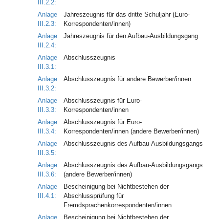
III.2.2:
Anlage
Jahreszeugnis für das dritte Schuljahr (Euro-
III.2.3:
Korrespondenten/innen)
Anlage
Jahreszeugnis für den Aufbau-Ausbildungsgang
III.2.4:
Anlage
Abschlusszeugnis
III.3.1:
Anlage
Abschlusszeugnis für andere Bewerber/innen
III.3.2:
Anlage
Abschlusszeugnis für Euro-
III.3.3:
Korrespondenten/innen
Anlage
Abschlusszeugnis für Euro-
III.3.4:
Korrespondenten/innen (andere Bewerber/innen)
Anlage
Abschlusszeugnis des Aufbau-Ausbildungsgangs
III.3.5:
Anlage
Abschlusszeugnis des Aufbau-Ausbildungsgangs
III.3.6:
(andere Bewerber/innen)
Anlage
Bescheinigung bei Nichtbestehen der
III.4.1:
Abschlussprüfung für
Fremdsprachenkorrespondenten/innen
Anlage
Bescheinigung bei Nichtbestehen der