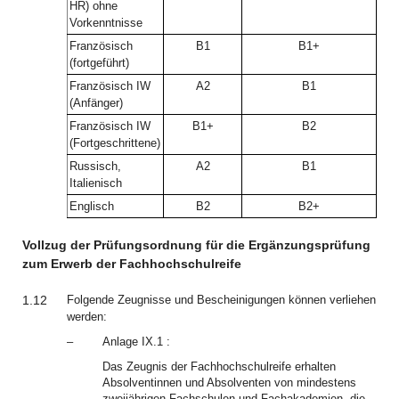
HR) ohne
Vorkenntnisse
Französisch
B1
B1+
(fortgeführt)
Französisch IW
A2
B1
(Anfänger)
Französisch IW
B1+
B2
(Fortgeschrittene)
Russisch,
A2
B1
Italienisch
Englisch
B2
B2+
Vollzug der Prüfungsordnung für die Ergänzungsprüfung
zum Erwerb der Fachhochschulreife
1.12
Folgende Zeugnisse und Bescheinigungen können verliehen
werden:
–
Anlage IX.1 :
Das Zeugnis der Fachhochschulreife erhalten
Absolventinnen und Absolventen von mindestens
zweijährigen Fachschulen und Fachakademien, die