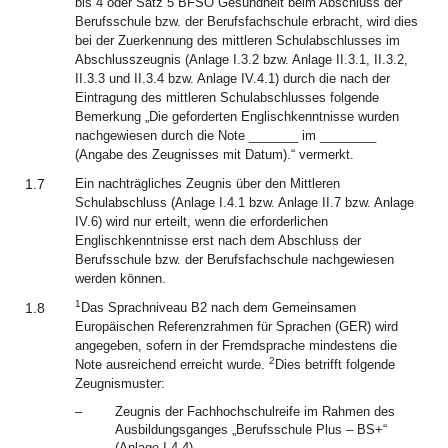
bis 4 oder Satz 5 BFSO Gesundheit beim Abschluss der
Berufsschule bzw. der Berufsfachschule erbracht, wird dies
bei der Zuerkennung des mittleren Schulabschlusses im
Abschlusszeugnis (Anlage I.3.2 bzw. Anlage II.3.1, II.3.2,
II.3.3 und II.3.4 bzw. Anlage IV.4.1) durch die nach der
Eintragung des mittleren Schulabschlusses folgende
Bemerkung „Die geforderten Englischkenntnisse wurden
nachgewiesen durch die Note _______ im ________
(Angabe des Zeugnisses mit Datum).“ vermerkt.
1.7
Ein nachträgliches Zeugnis über den Mittleren
Schulabschluss (Anlage I.4.1 bzw. Anlage II.7 bzw. Anlage
IV.6) wird nur erteilt, wenn die erforderlichen
Englischkenntnisse erst nach dem Abschluss der
Berufsschule bzw. der Berufsfachschule nachgewiesen
werden können.
1
1.8
Das Sprachniveau B2 nach dem Gemeinsamen
Europäischen Referenzrahmen für Sprachen (GER) wird
angegeben, sofern in der Fremdsprache mindestens die
2
Note ausreichend erreicht wurde.
Dies betrifft folgende
Zeugnismuster:
–
Zeugnis der Fachhochschulreife im Rahmen des
Ausbildungsganges „Berufsschule Plus – BS+“
(Anlage I.4.4),