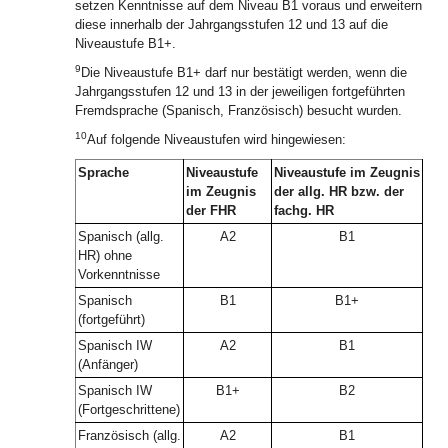
setzen Kenntnisse auf dem Niveau B1 voraus und erweitern
diese innerhalb der Jahrgangsstufen 12 und 13 auf die
Niveaustufe B1+.
9
Die Niveaustufe B1+ darf nur bestätigt werden, wenn die
Jahrgangsstufen 12 und 13 in der jeweiligen fortgeführten
Fremdsprache (Spanisch, Französisch) besucht wurden.
10
Auf folgende Niveaustufen wird hingewiesen:
Sprache
Niveaustufe
Niveaustufe im Zeugnis
im Zeugnis
der allg. HR bzw. der
der FHR
fachg. HR
Spanisch (allg.
A2
B1
HR) ohne
Vorkenntnisse
Spanisch
B1
B1+
(fortgeführt)
Spanisch IW
A2
B1
(Anfänger)
Spanisch IW
B1+
B2
(Fortgeschrittene)
Französisch (allg.
A2
B1