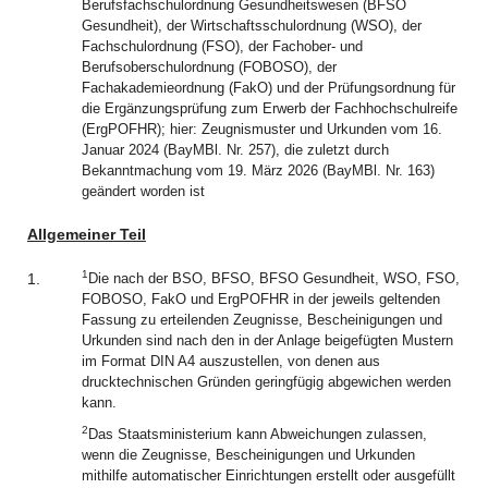
Berufsfachschulordnung Gesundheitswesen (BFSO
Gesundheit), der Wirtschaftsschulordnung (WSO), der
Fachschulordnung (FSO), der Fachober- und
Berufsoberschulordnung (FOBOSO), der
Fachakademieordnung (FakO) und der Prüfungsordnung für
die Ergänzungsprüfung zum Erwerb der Fachhochschulreife
(ErgPOFHR); hier: Zeugnismuster und Urkunden vom 16.
Januar 2024 (BayMBl. Nr. 257), die zuletzt durch
Bekanntmachung vom 19. März 2026 (BayMBl. Nr. 163)
geändert worden ist
Allgemeiner Teil
1
1.
Die nach der BSO, BFSO, BFSO Gesundheit, WSO, FSO,
FOBOSO, FakO und ErgPOFHR in der jeweils geltenden
Fassung zu erteilenden Zeugnisse, Bescheinigungen und
Urkunden sind nach den in der Anlage beigefügten Mustern
im Format DIN A4 auszustellen, von denen aus
drucktechnischen Gründen geringfügig abgewichen werden
kann.
2
Das Staatsministerium kann Abweichungen zulassen,
wenn die Zeugnisse, Bescheinigungen und Urkunden
mithilfe automatischer Einrichtungen erstellt oder ausgefüllt