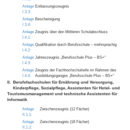
Anlage
Entlassungszeugnis
I.3.3:
Anlage
Bescheinigung
I.3.4:
Anlage
Zeugnis über den Mittleren Schulabschluss
I.4.1:
Anlage
Qualifikation durch Berufsschule – mehrsprachig
I.4.2:
Anlage
Jahreszeugnis „Berufsschule Plus – BS+“
I.4.3:
Anlage
Zeugnis der Fachhochschulreife im Rahmen des
I.4.4:
Ausbildungsganges „Berufsschule Plus – BS+“
II.
Berufsfachschulen für Ernährung und Versorgung,
Kinderpflege, Sozialpflege, Assistenten für Hotel- und
Tourismusmanagement und technische Assistenten für
Informatik
Anlage
Zwischenzeugnis (12 Fächer)
II.1.1:
Anlage
Zwischenzeugnis (18 Fächer)
II.1.2: