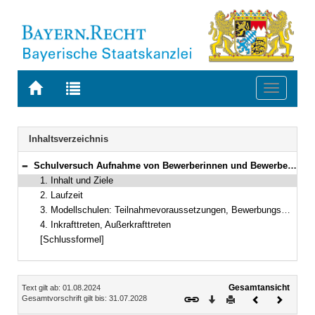
Zur
Zur
Toggle
Startseite
Trefferliste
navigati
von
der
BAYERN.RECHT
letzten
Navigation
Inhaltsverzeichnis
Suche
Schulversuch Aufnahme von Bewerberinnen und Bewerbern mit abgebrochenem Ersten Bildungsweg am Kolleg in Bayern
Bereich reduzieren
1. Inhalt und Ziele
2. Laufzeit
3. Modellschulen: Teilnahmevoraussetzungen, Bewerbungsmodalitäten
4. Inkrafttreten, Außerkrafttreten
[Schlussformel]
Inhalt
Gesamtansicht
Text gilt ab: 01.08.2024
Download
Drucken
Vorheriges
Nächste
Gesamtvorschrift gilt bis: 31.07.2028
Dokument
Dokume