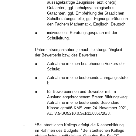
aussagekräftige Zeugnisse; ärztliche(s)
Gutachten, ggf. schulpsychologisches
Gutachten, ggf. Empfehlung der Staatlichen
Schulberatungsstelle; ggf. Eignungsprüfung in
den Fächern Mathematik, Englisch, Deutsch;
●
individuelles Beratungsgespräch mit der
Schulleitung.
–
Unterrichtsorganisation je nach Leistungsfähigkeit
der Bewerberin bzw. des Bewerbers:
●
Aufnahme in einen bestehenden Vorkurs der
Schule;
●
Aufnahme in eine bestehende Jahrgangsstufe
I;
●
für Bewerberinnen und Bewerber mit im
Ausland abgebrochenem Ersten Bildungsweg:
Aufnahme in eine bestehende Besondere
Klasse gemäß KMS vom 24. November 2021,
Az. V.5-BO5210.0.Sch11.0351/20/3.
1
–
Bei staatlichen Kollegs erfolgt die Klassenbildung
2
im Rahmen des Budgets.
Bei städtischen Kollegs
stehen keine zusätzlichen, über das BaySchFG