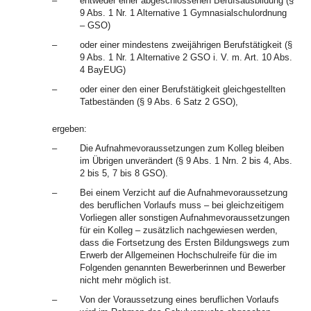
–
entweder einer abgeschlossenen Berufsausbildung (§
9 Abs. 1 Nr. 1 Alternative 1 Gymnasialschulordnung
– GSO)
–
oder einer mindestens zweijährigen Berufstätigkeit (§
9 Abs. 1 Nr. 1 Alternative 2 GSO i. V. m. Art. 10 Abs.
4 BayEUG)
–
oder einer den einer Berufstätigkeit gleichgestellten
Tatbeständen (§ 9 Abs. 6 Satz 2 GSO),
ergeben:
–
Die Aufnahmevoraussetzungen zum Kolleg bleiben
im Übrigen unverändert (§ 9 Abs. 1 Nrn. 2 bis 4, Abs.
2 bis 5, 7 bis 8 GSO).
–
Bei einem Verzicht auf die Aufnahmevoraussetzung
des beruflichen Vorlaufs muss – bei gleichzeitigem
Vorliegen aller sonstigen Aufnahmevoraussetzungen
für ein Kolleg – zusätzlich nachgewiesen werden,
dass die Fortsetzung des Ersten Bildungswegs zum
Erwerb der Allgemeinen Hochschulreife für die im
Folgenden genannten Bewerberinnen und Bewerber
nicht mehr möglich ist.
–
Von der Voraussetzung eines beruflichen Vorlaufs