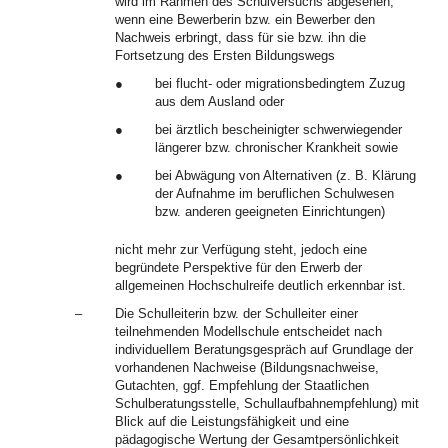
wird im Rahmen des Schulversuchs abgesehen,
wenn eine Bewerberin bzw. ein Bewerber den
Nachweis erbringt, dass für sie bzw. ihn die
Fortsetzung des Ersten Bildungswegs
●
bei flucht- oder migrationsbedingtem Zuzug
aus dem Ausland oder
●
bei ärztlich bescheinigter schwerwiegender
längerer bzw. chronischer Krankheit sowie
●
bei Abwägung von Alternativen (z. B. Klärung
der Aufnahme im beruflichen Schulwesen
bzw. anderen geeigneten Einrichtungen)
nicht mehr zur Verfügung steht, jedoch eine
begründete Perspektive für den Erwerb der
allgemeinen Hochschulreife deutlich erkennbar ist.
–
Die Schulleiterin bzw. der Schulleiter einer
teilnehmenden Modellschule entscheidet nach
individuellem Beratungsgespräch auf Grundlage der
vorhandenen Nachweise (Bildungsnachweise,
Gutachten, ggf. Empfehlung der Staatlichen
Schulberatungsstelle, Schullaufbahnempfehlung) mit
Blick auf die Leistungsfähigkeit und eine
pädagogische Wertung der Gesamtpersönlichkeit