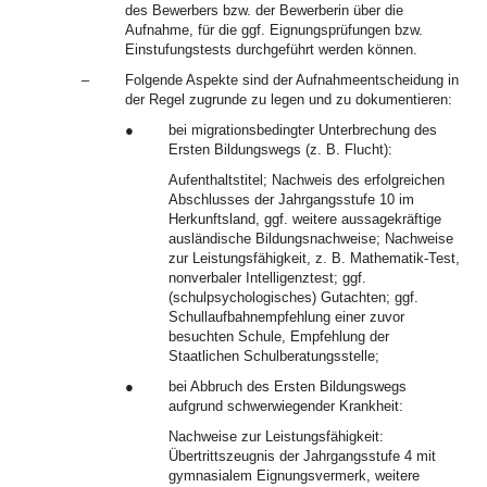
des Bewerbers bzw. der Bewerberin über die
Aufnahme, für die ggf. Eignungsprüfungen bzw.
Einstufungstests durchgeführt werden können.
–
Folgende Aspekte sind der Aufnahmeentscheidung in
der Regel zugrunde zu legen und zu dokumentieren:
●
bei migrationsbedingter Unterbrechung des
Ersten Bildungswegs (z. B. Flucht):
Aufenthaltstitel; Nachweis des erfolgreichen
Abschlusses der Jahrgangsstufe 10 im
Herkunftsland, ggf. weitere aussagekräftige
ausländische Bildungsnachweise; Nachweise
zur Leistungsfähigkeit, z. B. Mathematik-Test,
nonverbaler Intelligenztest; ggf.
(schulpsychologisches) Gutachten; ggf.
Schullaufbahnempfehlung einer zuvor
besuchten Schule, Empfehlung der
Staatlichen Schulberatungsstelle;
●
bei Abbruch des Ersten Bildungswegs
aufgrund schwerwiegender Krankheit:
Nachweise zur Leistungsfähigkeit:
Übertrittszeugnis der Jahrgangsstufe 4 mit
gymnasialem Eignungsvermerk, weitere