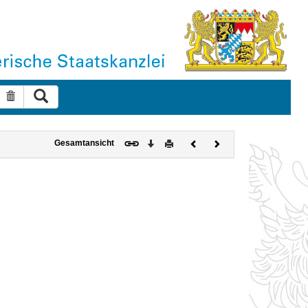
Suche ausführen
Suche zurücksetzen
Download
Drucken
Vorheriges
Nächstes
Gesamtansicht
Dokument
Dokument