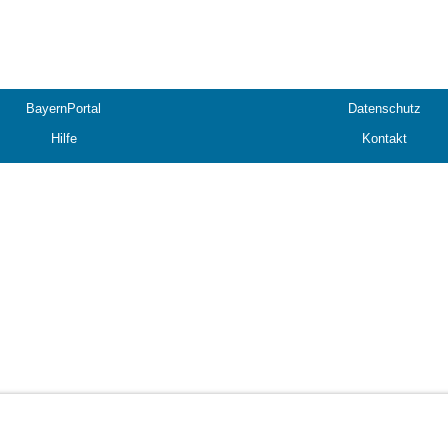
BayernPortal
Datenschutz
Hilfe
Kontakt