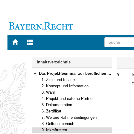
Zur
Zur
Startseite
Trefferliste
von
der
Navigation
BAYERN.RECHT
letzten
Inhalt
Inhaltsverzeichnis
Suche
Das Projekt-Seminar zur beruflichen Orientierung in Jahrgangsstufe 11 des neunjährigen Gymnasiums
9.
I
Bereich reduzieren
1. Ziele und Inhalte
D
2. Konzept und Information
3. Wahl
4. Projekt und externe Partner
5. Dokumentation
6. Zertifikat
7. Weitere Rahmenbedingungen
8. Geltungsbereich
9. Inkrafttreten