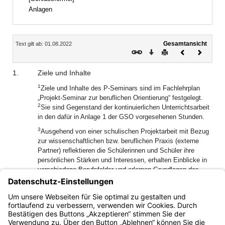
Anlagen
Inhalt
Gesamtansicht
Text gilt ab: 01.08.2022
Download
Drucken
Vorheriges
Nächste
Dokument
Dokume
1.
Ziele und Inhalte
1
Ziele und Inhalte des P-Seminars sind im Fachlehrplan
„Projekt-Seminar zur beruflichen Orientierung“ festgelegt.
2
Sie sind Gegenstand der kontinuierlichen Unterrichtsarbeit
in den dafür in Anlage 1 der GSO vorgesehenen Stunden.
3
Ausgehend von einer schulischen Projektarbeit mit Bezug
zur wissenschaftlichen bzw. beruflichen Praxis (externe
Partner) reflektieren die Schülerinnen und Schüler ihre
persönlichen Stärken und Interessen, erhalten Einblicke in
verschiedene Berufsfelder und erlernen Grundlagen des
4
Projektmanagements.
Dadurch vertiefen die Schülerinnen
und Schüler ihre Berufsfindungskompetenz, d. h. die
Fähigkeit, eigenständig eine reflektierte
Berufswahlentscheidung zu treffen.