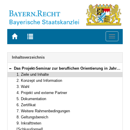
Zur
Zur
Toggle
Startseite
Trefferliste
navigati
von
der
BAYERN.RECHT
letzten
Navigation
Inhaltsverzeichnis
Suche
Das Projekt-Seminar zur beruflichen Orientierung in Jahrgangsstufe 11 des neunjährigen Gymnasiums
Bereich reduzieren
1. Ziele und Inhalte
2. Konzept und Information
3. Wahl
4. Projekt und externe Partner
5. Dokumentation
6. Zertifikat
7. Weitere Rahmenbedingungen
8. Geltungsbereich
9. Inkrafttreten
[Schlussformel]