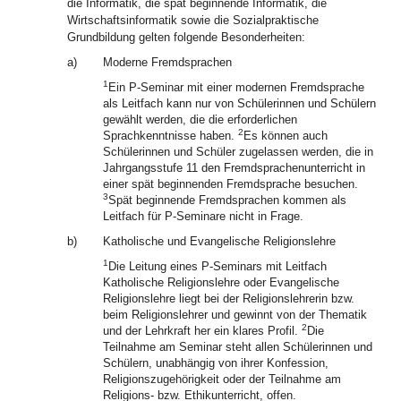
die Informatik, die spät beginnende Informatik, die
Wirtschaftsinformatik sowie die Sozialpraktische
Grundbildung gelten folgende Besonderheiten:
a)
Moderne Fremdsprachen
1
Ein P-Seminar mit einer modernen Fremdsprache
als Leitfach kann nur von Schülerinnen und Schülern
gewählt werden, die die erforderlichen
2
Sprachkenntnisse haben.
Es können auch
Schülerinnen und Schüler zugelassen werden, die in
Jahrgangsstufe 11 den Fremdsprachenunterricht in
einer spät beginnenden Fremdsprache besuchen.
3
Spät beginnende Fremdsprachen kommen als
Leitfach für P-Seminare nicht in Frage.
b)
Katholische und Evangelische Religionslehre
1
Die Leitung eines P-Seminars mit Leitfach
Katholische Religionslehre oder Evangelische
Religionslehre liegt bei der Religionslehrerin bzw.
beim Religionslehrer und gewinnt von der Thematik
2
und der Lehrkraft her ein klares Profil.
Die
Teilnahme am Seminar steht allen Schülerinnen und
Schülern, unabhängig von ihrer Konfession,
Religionszugehörigkeit oder der Teilnahme am
Religions- bzw. Ethikunterricht, offen.