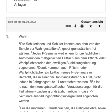
Anlagen
Inhalt
Gesamtansicht
Text gilt ab: 01.08.2022
Download
Drucken
Vorheriges
Nächste
Dokument
Dokume
3.
Wahl
1
Die Schülerinnen und Schüler können aus dem von der
Schule zur Wahl gestellten Angebot grundsätzlich frei
2
wählen.
Jedes P-Seminar wird einem für die fachlichen
Anforderungen maßgeblichen Leitfach aus dem Pflicht- oder
Wahlpflichtbereich der jeweiligen Ausbildungsrichtung
3
zugeordnet.
Damit kommen auch Pflicht- oder
Wahlpflichtfächer als Leitfach eines P-Seminars in
Betracht, die in einer der Jahrgangsstufen 5 bis 10, nicht
4
jedoch in Jahrgangsstufe 11 unterrichtet werden.
Es ist –
je nach den konzeptspezifischen Voraussetzungen für die
Teilnahme – zudem grundsätzlich möglich, dass P-
Seminare ausbildungsrichtungsübergreifend angeboten
werden.
5
Für die modernen Fremdsprachen, die Religionslehre sowie