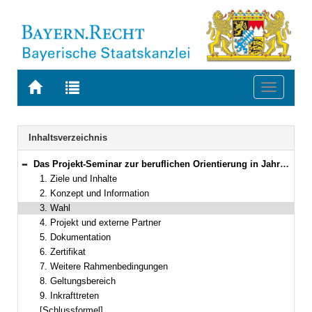
Zur
Zur
Toggle
Startseite
Trefferliste
navigati
von
der
BAYERN.RECHT
letzten
Navigation
Inhaltsverzeichnis
Suche
Das Projekt-Seminar zur beruflichen Orientierung in Jahrgangsstufe 11 des neunjährigen Gymnasiums
Bereich reduzieren
1. Ziele und Inhalte
2. Konzept und Information
3. Wahl
4. Projekt und externe Partner
5. Dokumentation
6. Zertifikat
7. Weitere Rahmenbedingungen
8. Geltungsbereich
9. Inkrafttreten
[Schlussformel]