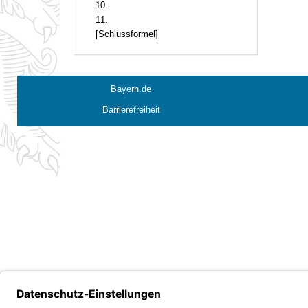
10.
11.
[Schlussformel]
Bayern.de
Barrierefreiheit