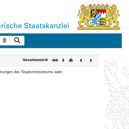
Suche ausführen
Suche zurücksetzen
Download
Drucken
Vorheriges
Nächstes
Gesamtansicht
Dokument
Dokument
isungen des Staatsministeriums wahr.