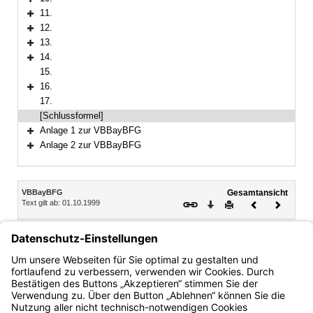
Bereich erweitern
11.
Bereich erweitern
12.
Bereich erweitern
13.
Bereich erweitern
14.
Bereich erweitern
15.
16.
Bereich erweitern
17.
[Schlussformel]
Anlage 1 zur VBBayBFG
Bereich erweitern
Anlage 2 zur VBBayBFG
Bereich erweitern
Inhalt
VBBayBFG
Gesamtansicht
Text gilt ab: 01.10.1999
Download
Drucken
Vorheriges
Nächste
Dokument
Dokume
I.A. Dr. Quint
Ministerialdirektor