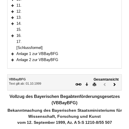
Bereich erweitern
11.
Bereich erweitern
12.
Bereich erweitern
13.
Bereich erweitern
14.
Bereich erweitern
15.
16.
Bereich erweitern
17.
[Schlussformel]
Anlage 1 zur VBBayBFG
Bereich erweitern
Anlage 2 zur VBBayBFG
Bereich erweitern
Inhalt
VBBayBFG
Gesamtansicht
Text gilt ab: 01.10.1999
Download
Drucken
Vorheriges
Nächste
Dokument
Dokume
(inaktiv)
Vollzug des Bayerischen Begabtenförderungsgesetzes
(VBBayBFG)
Bekanntmachung des Bayerischen Staatsministeriums für
Wissenschaft, Forschung und Kunst
vom 12. September 1999, Az. A 5-S 1210-8/55 507