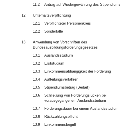
11.2
Antrag auf Wiedergewährung des Stipendiums
12.
Unterhaltsverpflichtung
12.1
Verpflichteter Personenkreis
12.2
Sonderfälle
13.
Anwendung von Vorschriften des
Bundesausbildungsförderungsgesetzes
13.1
Auslandsstudium
13.2
Erststudium
13.3
Einkommensabhängigkeit der Förderung
13.4
Aufteilungsverfahren
13.5
Stipendiumsbetrag (Bedarf)
13.6
Schließung von Förderungslücken bei
vorausgegangenem Auslandsstudium
13.7
Förderungsdauer bei einem Auslandsstudium
13.8
Rückzahlungspflicht
13.9
Einkommensbegriff