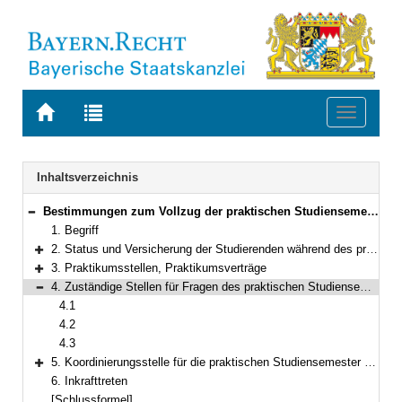
Zur
Zur
Toggle
Startseite
Trefferliste
navigati
von
der
BAYERN.RECHT
letzten
Navigation
Inhaltsverzeichnis
Suche
Bestimmungen zum Vollzug der praktischen Studiensemester an den staatlichen Hochschulen für angewandte Wissenschaften in Bayern
Bereich reduzieren
1. Begriff
2. Status und Versicherung der Studierenden während des praktischen Studiensemesters
Bereich erweitern
3. Praktikumsstellen, Praktikumsverträge
Bereich erweitern
4. Zuständige Stellen für Fragen des praktischen Studiensemesters, Beauftragte für das praktische Studiensemester
Bereich reduzieren
4.1
4.2
4.3
5. Koordinierungsstelle für die praktischen Studiensemester an den staatlichen Hochschulen für angewandte Wissenschaften (KoBy)
Bereich erweitern
6. Inkrafttreten
[Schlussformel]