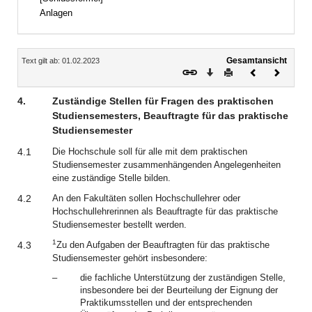
Anlagen
Inhalt
Gesamtansicht
Text gilt ab: 01.02.2023
Download
Drucken
Vorheriges
Nächste
Dokument
Dokume
4.
Zuständige Stellen für Fragen des praktischen
Studiensemesters, Beauftragte für das praktische
Studiensemester
4.1
Die Hochschule soll für alle mit dem praktischen
Studiensemester zusammenhängenden Angelegenheiten
eine zuständige Stelle bilden.
4.2
An den Fakultäten sollen Hochschullehrer oder
Hochschullehrerinnen als Beauftragte für das praktische
Studiensemester bestellt werden.
1
4.3
Zu den Aufgaben der Beauftragten für das praktische
Studiensemester gehört insbesondere:
–
die fachliche Unterstützung der zuständigen Stelle,
insbesondere bei der Beurteilung der Eignung der
Praktikumsstellen und der entsprechenden