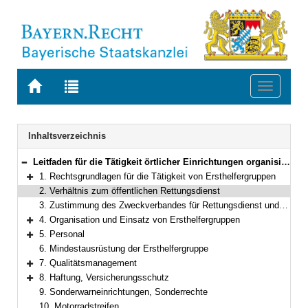
Zur
Zur
Toggle
Startseite
Trefferliste
navigati
von
der
BAYERN.RECHT
letzten
Navigation
Inhaltsverzeichnis
Suche
Leitfaden für die Tätigkeit örtlicher Einrichtungen organisierter Erster Hilfe (Ersthelfergruppen) in Bayern
Bereich reduzieren
1. Rechtsgrundlagen für die Tätigkeit von Ersthelfergruppen
Bereich erweitern
2. Verhältnis zum öffentlichen Rettungsdienst
3. Zustimmung des Zweckverbandes für Rettungsdienst und Feuerwehralarmierung zur Alarmierung von örtlichen Einrichtungen der organisierten Ersten Hilfe
4. Organisation und Einsatz von Ersthelfergruppen
Bereich erweitern
5. Personal
Bereich erweitern
6. Mindestausrüstung der Ersthelfergruppe
7. Qualitätsmanagement
Bereich erweitern
8. Haftung, Versicherungsschutz
Bereich erweitern
9. Sonderwarneinrichtungen, Sonderrechte
10. Motorradstreifen