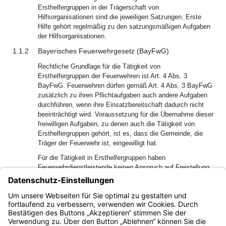
Ersthelfergruppen in der Trägerschaft von
Hilfsorganisationen sind die jeweiligen Satzungen. Erste
Hilfe gehört regelmäßig zu den satzungsmäßigen Aufgaben
der Hilfsorganisationen.
1.1.2
Bayerisches Feuerwehrgesetz (BayFwG)
Rechtliche Grundlage für die Tätigkeit von
Ersthelfergruppen der Feuerwehren ist Art. 4 Abs. 3
BayFwG. Feuerwehren dürfen gemäß Art. 4 Abs. 3 BayFwG
zusätzlich zu ihren Pflichtaufgaben auch andere Aufgaben
durchführen, wenn ihre Einsatzbereitschaft dadurch nicht
beeinträchtigt wird. Voraussetzung für die Übernahme dieser
freiwilligen Aufgaben, zu denen auch die Tätigkeit von
Ersthelfergruppen gehört, ist es, dass die Gemeinde, die
Träger der Feuerwehr ist, eingewilligt hat.
Für die Tätigkeit in Ersthelfergruppen haben
Feuerwehrdienstleistende keinen Anspruch auf Freistellung
nach Art. 9 Abs. 1 BayFwG, da es sich nicht um eine
Pflichtaufgabe der Feuerwehr handelt.
1
[Amtl. Anm.:]
seit 01.04.2013: Art. 2 Abs. 16