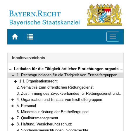
Zur
Zur
Toggle
Startseite
Trefferliste
navigati
von
der
BAYERN.RECHT
letzten
Navigation
Inhaltsverzeichnis
Suche
Leitfaden für die Tätigkeit örtlicher Einrichtungen organisierter Erster Hilfe (Ersthelfergruppen) in Bayern
Bereich reduzieren
1. Rechtsgrundlagen für die Tätigkeit von Ersthelfergruppen
Bereich reduzieren
1.1 Organisationsrecht
Bereich erweitern
2. Verhältnis zum öffentlichen Rettungsdienst
3. Zustimmung des Zweckverbandes für Rettungsdienst und Feuerwehralarmierung zur Alarmierung von örtlichen Einrichtungen der organisierten Ersten Hilfe
4. Organisation und Einsatz von Ersthelfergruppen
Bereich erweitern
5. Personal
Bereich erweitern
6. Mindestausrüstung der Ersthelfergruppe
7. Qualitätsmanagement
Bereich erweitern
8. Haftung, Versicherungsschutz
Bereich erweitern
9. Sonderwarneinrichtungen, Sonderrechte