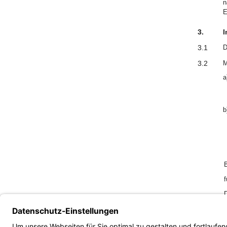
n
E
3.
I
3.1
D
3.2
M
a
b
B
f
D
M