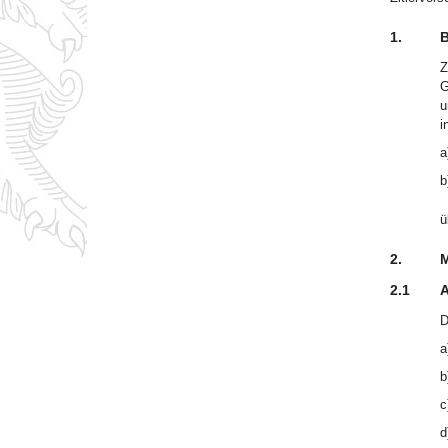
1.
B
Z
G
u
i
a
b
ü
2.
2.1
A
D
a
b
c
d