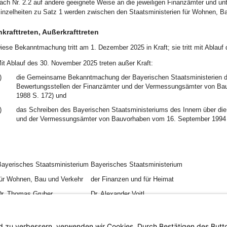
ach Nr. 2.2 auf andere geeignete Weise an die jeweiligen Finanzämter und u
inzelheiten zu Satz 1 werden zwischen den Staatsministerien für Wohnen, Ba
nkrafttreten, Außerkrafttreten
iese Bekanntmachung tritt am 1. Dezember 2025 in Kraft; sie tritt mit Ablauf
it Ablauf des 30. November 2025 treten außer Kraft:
)
die Gemeinsame Bekanntmachung der Bayerischen Staatsministerien des
Bewertungsstellen der Finanzämter und der Vermessungsämter von Ba
1988 S. 172) und
)
das Schreiben des Bayerischen Staatsministeriums des Innern über die
und der Vermessungsämter von Bauvorhaben vom 16. September 1994 (
ayerisches Staatsministerium
Bayerisches Staatsministerium
ür Wohnen, Bau und Verkehr
der Finanzen und für Heimat
r. Thomas Gruber
Dr. Alexander Voitl
inisterialdirektor
Ministerialdirektor