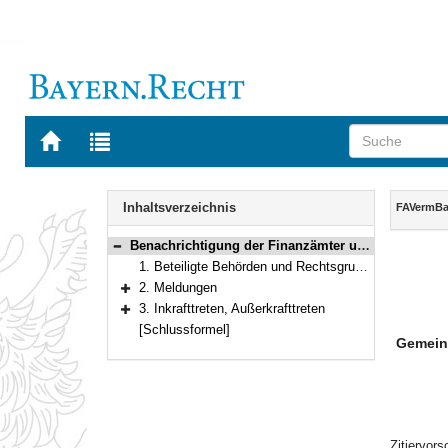
Zur
Zur
Startseite
Trefferliste
von
der
Navigation
BAYERN.RECHT
letzten
Inhalt
Inhaltsverzeichnis
FAVermB
Suche
Benachrichtigung der Finanzämter und der unteren Vermessungsbehörden von Bauvorhaben
Bereich reduzieren
1. Beteiligte Behörden und Rechtsgrundlagen
2. Meldungen
Bereich erweitern
3. Inkrafttreten, Außerkrafttreten
Bereich erweitern
[Schlussformel]
Gemein
Zitiervor