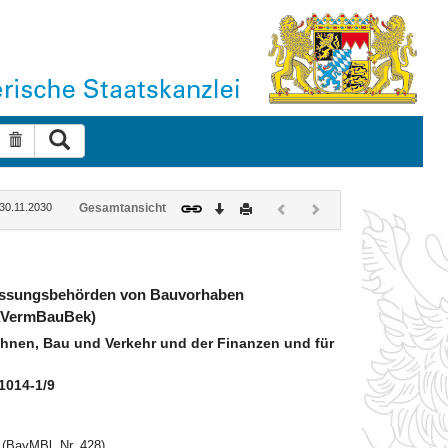
Suche ausführen
Suche zurücksetzen
Download
Drucken
Vorheriges
Nächstes
 30.11.2030
Gesamtansicht
Dokument
Dokument
(inaktiv)
(inaktiv)
messungsbehörden von Bauvorhaben
AVermBauBek)
nen, Bau und Verkehr und der Finanzen und für
1014-1/9
(BayMBl. Nr. 428)