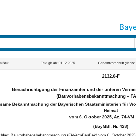
auBek
Text gilt ab: 01.12.2025
Gesamtvorschrift gilt bis:
2132.0-F
Benachrichtigung der Finanzämter und der unteren Ver
(Bauvorhabensbekanntmachung – F
same Bekanntmachung der Bayerischen Staatsministerien für Woh
Heimat
vom 6. Oktober 2025, Az. 74-VM 
(BayMBl. Nr. 428)
schlag: Bauvorhabensbekanntmachung (FAVermBauBek) vom 6. Oktober 2025 