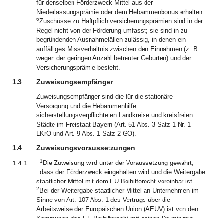
für denselben Förderzweck Mittel aus der
Niederlassungsprämie oder dem Hebammenbonus erhalten.
6
Zuschüsse zu Haftpflichtversicherungsprämien sind in der
Regel nicht von der Förderung umfasst; sie sind in zu
begründenden Ausnahmefällen zulässig, in denen ein
auffälliges Missverhältnis zwischen den Einnahmen (z. B.
wegen der geringen Anzahl betreuter Geburten) und der
Versicherungsprämie besteht.
1.3
Zuweisungsempfänger
Zuweisungsempfänger sind die für die stationäre
Versorgung und die Hebammenhilfe
sicherstellungsverpflichteten Landkreise und kreisfreien
Städte im Freistaat Bayern (Art. 51 Abs. 3 Satz 1 Nr. 1
LKrO und Art. 9 Abs. 1 Satz 2 GO).
1.4
Zuweisungsvoraussetzungen
1
1.4.1
Die Zuweisung wird unter der Voraussetzung gewährt,
dass der Förderzweck eingehalten wird und die Weitergabe
staatlicher Mittel mit dem EU-Beihilferecht vereinbar ist.
2
Bei der Weitergabe staatlicher Mittel an Unternehmen im
Sinne von Art. 107 Abs. 1 des Vertrags über die
Arbeitsweise der Europäischen Union (AEUV) ist von den