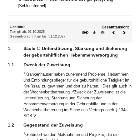
[Schlussformel]
Inhalt
GebHilfR
Gesamtansicht
Text gilt ab: 01.10.2025
Download
Drucken
Vorheriges
Nächste
Gesamtvorschrift gilt bis: 31.12.2027
Dokument
Dokume
1.
Säule 1: Unterstützung, Stärkung und Sicherung
der geburtshilflichen Hebammenversorgung
1.1
Zweck der Zuweisung
1
Krankenhäuser haben zunehmend Probleme, Hebammen
und Entbindungspfleger für die geburtshilfliche Tätigkeit im
2
Kreißsaal zu gewinnen und dort zu halten.
Dies gilt auch in
3
der Wochenbettbetreuung.
Zweck der Zuweisung ist die
Unterstützung, Stärkung und Sicherung der
Hebammenversorgung in der Geburtshilfe und in der
Wochenbettbetreuung im Sinne des Vertrags nach § 134a
SGB V.
1.2
Gegenstand der Zuweisung
1
Gefördert werden Maßnahmen und Projekte, die die