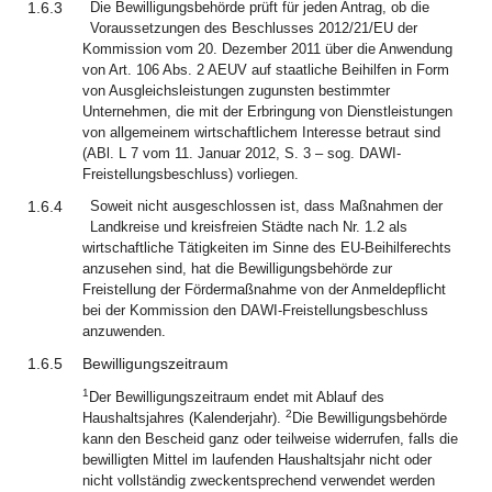
1.6.3
Die Bewilligungsbehörde prüft für jeden Antrag, ob die
Voraussetzungen des Beschlusses 2012/21/EU der
Kommission vom 20. Dezember 2011 über die Anwendung
von Art. 106 Abs. 2 AEUV auf staatliche Beihilfen in Form
von Ausgleichsleistungen zugunsten bestimmter
Unternehmen, die mit der Erbringung von Dienstleistungen
von allgemeinem wirtschaftlichem Interesse betraut sind
(ABl. L 7 vom 11. Januar 2012, S. 3 – sog. DAWI-
Freistellungsbeschluss) vorliegen.
1.6.4
Soweit nicht ausgeschlossen ist, dass Maßnahmen der
Landkreise und kreisfreien Städte nach Nr. 1.2 als
wirtschaftliche Tätigkeiten im Sinne des EU-Beihilferechts
anzusehen sind, hat die Bewilligungsbehörde zur
Freistellung der Fördermaßnahme von der Anmeldepflicht
bei der Kommission den DAWI-Freistellungsbeschluss
anzuwenden.
1.6.5
Bewilligungszeitraum
1
Der Bewilligungszeitraum endet mit Ablauf des
2
Haushaltsjahres (Kalenderjahr).
Die Bewilligungsbehörde
kann den Bescheid ganz oder teilweise widerrufen, falls die
bewilligten Mittel im laufenden Haushaltsjahr nicht oder
nicht vollständig zweckentsprechend verwendet werden