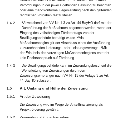
Kommunen das EU-Beihilferecht mit seinen De-minimis-
Verordnungen in der jeweils geltenden Fassung zu beachten
oder eine marktkonforme Gegenleistung nach den geltenden
rechtlichen Vorgaben festzustellen.
1
1.4.2
Abweichend von VV Nr. 1.3 zu Art. 44 BayHO darf mit der
Durchführung der Maßnahmen begonnen werden, wenn der
Eingang des vollständigen Förderantrags von der
2
Bewilligungsbehörde bestätigt wurde.
Als
Maßnahmenbeginn gilt der Abschluss eines der Ausführung
3
zuzurechnenden Lieferungs- oder Leistungsvertrags.
Mit
der Erlaubnis des vorzeitigen Maßnahmenbeginns entsteht
kein Rechtsanspruch auf Förderung.
1.4.3
Die Bewilligungsbehörde kann im Zuwendungsbescheid die
Weiterleitung von Zuweisungen durch den
Zuweisungsempfänger nach VV Nr. 13 der Anlage 3 zu Art.
44 BayHO zulassen.
1.5
Art, Umfang und Höhe der Zuweisung
1.5.1
Art der Zuweisung
Die Zuweisung wird im Wege der Anteilfinanzierung als
Projektförderung gewährt.
1.5.2
Zuwendungsfähige Ausgaben