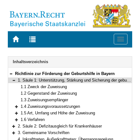
Zur
Zur
Toggle
Startseite
Trefferliste
navigati
von
der
BAYERN.RECHT
letzten
Navigation
Inhaltsverzeichnis
Suche
Richtlinie zur Förderung der Geburtshilfe in Bayern
Bereich reduzieren
1. Säule 1: Unterstützung, Stärkung und Sicherung der geburtshilflichen Hebammenversorgung
Bereich reduzieren
1.1 Zweck der Zuweisung
1.2 Gegenstand der Zuweisung
1.3 Zuweisungsempfänger
1.4 Zuweisungsvoraussetzungen
Bereich erweitern
1.5 Art, Umfang und Höhe der Zuweisung
Bereich erweitern
1.6 Verfahren
Bereich erweitern
2. Säule 2: Defizitausgleich für Krankenhäuser
Bereich erweitern
3. Gemeinsame Vorschriften
Bereich erweitern
4. Inkrafttreten, Außerkrafttreten; Übergangsregelung