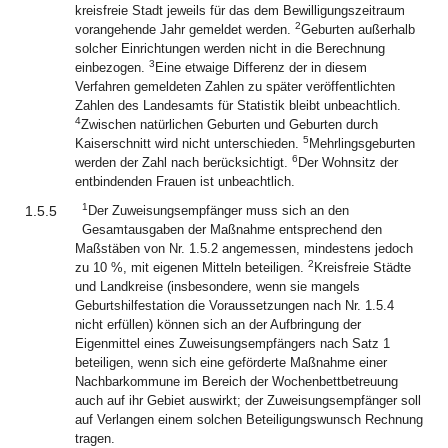
kreisfreie Stadt jeweils für das dem Bewilligungszeitraum
2
vorangehende Jahr gemeldet werden.
Geburten außerhalb
solcher Einrichtungen werden nicht in die Berechnung
3
einbezogen.
Eine etwaige Differenz der in diesem
Verfahren gemeldeten Zahlen zu später veröffentlichten
Zahlen des Landesamts für Statistik bleibt unbeachtlich.
4
Zwischen natürlichen Geburten und Geburten durch
5
Kaiserschnitt wird nicht unterschieden.
Mehrlingsgeburten
6
werden der Zahl nach berücksichtigt.
Der Wohnsitz der
entbindenden Frauen ist unbeachtlich.
1
1.5.5
Der Zuweisungsempfänger muss sich an den
Gesamtausgaben der Maßnahme entsprechend den
Maßstäben von Nr. 1.5.2 angemessen, mindestens jedoch
2
zu 10 %, mit eigenen Mitteln beteiligen.
Kreisfreie Städte
und Landkreise (insbesondere, wenn sie mangels
Geburtshilfestation die Voraussetzungen nach Nr. 1.5.4
nicht erfüllen) können sich an der Aufbringung der
Eigenmittel eines Zuweisungsempfängers nach Satz 1
beteiligen, wenn sich eine geförderte Maßnahme einer
Nachbarkommune im Bereich der Wochenbettbetreuung
auch auf ihr Gebiet auswirkt; der Zuweisungsempfänger soll
auf Verlangen einem solchen Beteiligungswunsch Rechnung
tragen.