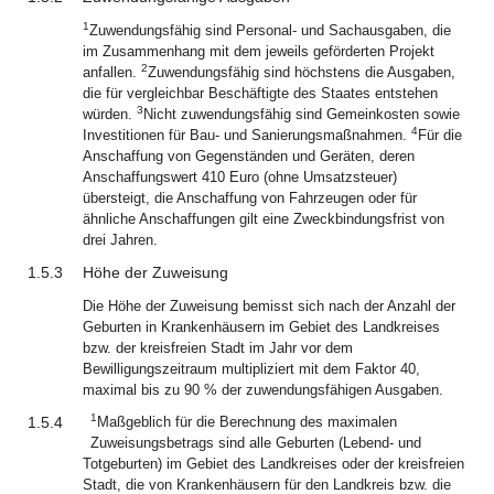
1
Zuwendungsfähig sind Personal- und Sachausgaben, die
im Zusammenhang mit dem jeweils geförderten Projekt
2
anfallen.
Zuwendungsfähig sind höchstens die Ausgaben,
die für vergleichbar Beschäftigte des Staates entstehen
3
würden.
Nicht zuwendungsfähig sind Gemeinkosten sowie
4
Investitionen für Bau- und Sanierungsmaßnahmen.
Für die
Anschaffung von Gegenständen und Geräten, deren
Anschaffungswert 410 Euro (ohne Umsatzsteuer)
übersteigt, die Anschaffung von Fahrzeugen oder für
ähnliche Anschaffungen gilt eine Zweckbindungsfrist von
drei Jahren.
1.5.3
Höhe der Zuweisung
Die Höhe der Zuweisung bemisst sich nach der Anzahl der
Geburten in Krankenhäusern im Gebiet des Landkreises
bzw. der kreisfreien Stadt im Jahr vor dem
Bewilligungszeitraum multipliziert mit dem Faktor 40,
maximal bis zu 90 % der zuwendungsfähigen Ausgaben.
1
1.5.4
Maßgeblich für die Berechnung des maximalen
Zuweisungsbetrags sind alle Geburten (Lebend- und
Totgeburten) im Gebiet des Landkreises oder der kreisfreien
Stadt, die von Krankenhäusern für den Landkreis bzw. die