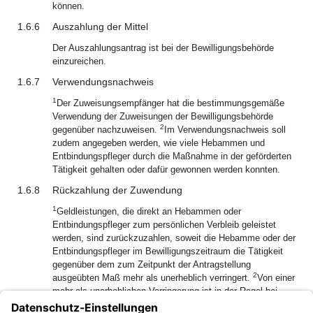
können.
1.6.6
Auszahlung der Mittel
Der Auszahlungsantrag ist bei der Bewilligungsbehörde
einzureichen.
1.6.7
Verwendungsnachweis
1
Der Zuweisungsempfänger hat die bestimmungsgemäße
Verwendung der Zuweisungen der Bewilligungsbehörde
2
gegenüber nachzuweisen.
Im Verwendungsnachweis soll
zudem angegeben werden, wie viele Hebammen und
Entbindungspfleger durch die Maßnahme in der geförderten
Tätigkeit gehalten oder dafür gewonnen werden konnten.
1.6.8
Rückzahlung der Zuwendung
1
Geldleistungen, die direkt an Hebammen oder
Entbindungspfleger zum persönlichen Verbleib geleistet
werden, sind zurückzuzahlen, soweit die Hebamme oder der
Entbindungspfleger im Bewilligungszeitraum die Tätigkeit
gegenüber dem zum Zeitpunkt der Antragstellung
2
ausgeübten Maß mehr als unerheblich verringert.
Von einer
mehr als unerheblichen Verringerung ist in der Regel bei
einer Reduzierung der Tätigkeit ab einem Drittel des zuvor