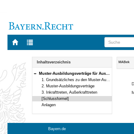
Zur
Zur
Startseite
Trefferliste
von
der
Navigation
BAYERN.RECHT
letzten
Inhalt
Inhaltsverzeichnis
MABek
Suche
Muster-Ausbildungsverträge für Auszubildende in den Verwaltungen und Betrieben des Freistaates Bayern
Bereich reduzieren
1. Grundsätzliches zu den Muster-Ausbildungsverträgen
D
2. Muster-Ausbildungsverträge
3. Inkrafttreten, Außerkrafttreten
M
[Schlussformel]
Anlagen
Bayern.de