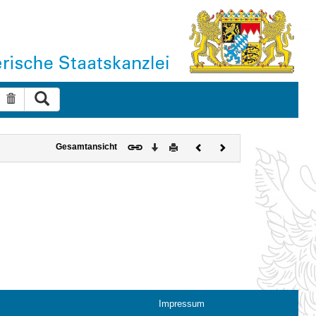
Suche ausführen
Suche zurücksetzen
Download
Drucken
Vorheriges
Nächstes
Gesamtansicht
Dokument
Dokument
Impressum