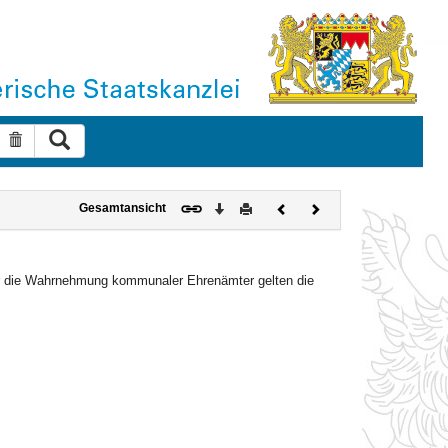
Suche ausführen
Suche zurücksetzen
Download
Drucken
Vorheriges
Nächstes
Gesamtansicht
Dokument
Dokument
für die Wahrnehmung kommunaler Ehrenämter gelten die