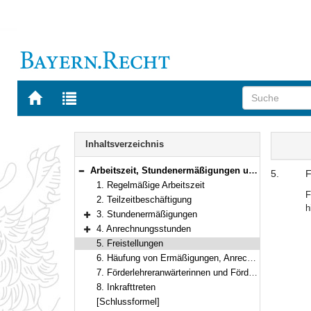
Zur
Zur
Startseite
Trefferliste
von
der
Navigation
BAYERN.RECHT
letzten
Inhalt
Inhaltsverzeichnis
Suche
Arbeitszeit, Stundenermäßigungen und Anrechnungsstunden der Förderlehrkräfte
5.
F
Bereich reduzieren
1. Regelmäßige Arbeitszeit
F
2. Teilzeitbeschäftigung
h
3. Stundenermäßigungen
Bereich erweitern
4. Anrechnungsstunden
Bereich erweitern
5. Freistellungen
6. Häufung von Ermäßigungen, Anrechnungen und Freistellungen
7. Förderlehreranwärterinnen und Förderlehreranwärter
8. Inkrafttreten
[Schlussformel]