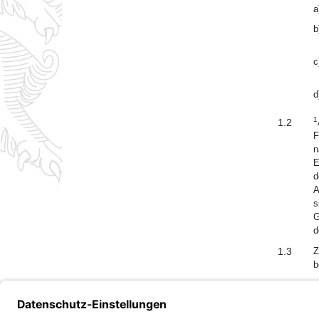
a
b
c
d
1
1.2
F
n
E
d
A
s
G
d
1.3
Z
b
Bayern.de