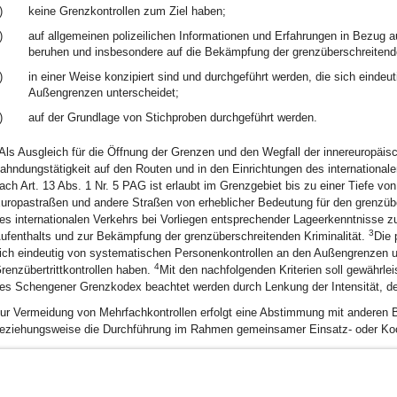
)
keine Grenzkontrollen zum Ziel haben;
)
auf allgemeinen polizeilichen Informationen und Erfahrungen in Bezug a
beruhen und insbesondere auf die Bekämpfung der grenzüberschreitenden
)
in einer Weise konzipiert sind und durchgeführt werden, die sich einde
Außengrenzen unterscheidet;
)
auf der Grundlage von Stichproben durchgeführt werden.
Als Ausgleich für die Öffnung der Grenzen und den Wegfall der innereuropäisc
ahndungstätigkeit auf den Routen und in den Einrichtungen des international
ach Art. 13 Abs. 1 Nr. 5 PAG ist erlaubt im Grenzgebiet bis zu einer Tiefe
uropastraßen und andere Straßen von erheblicher Bedeutung für den grenzüber
es internationalen Verkehrs bei Vorliegen entsprechender Lageerkenntnisse z
3
ufenthalts und zur Bekämpfung der grenzüberschreitenden Kriminalität.
Die 
ich eindeutig von systematischen Personenkontrollen an den Außengrenzen un
4
renzübertrittkontrollen haben.
Mit den nachfolgenden Kriterien soll gewährle
es Schengener Grenzkodex beachtet werden durch Lenkung der Intensität, der H
ur Vermeidung von Mehrfachkontrollen erfolgt eine Abstimmung mit anderen B
eziehungsweise die Durchführung im Rahmen gemeinsamer Einsatz- oder Ko
BayernPortal
Datenschutz