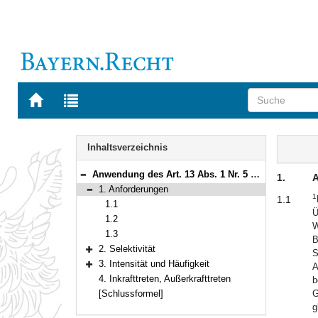
Zur
Zur
Startseite
Trefferliste
von
der
Navigation
BAYERN.RECHT
letzten
Inhalt
Inhaltsverzeichnis
Suche
Anwendung des Art. 13 Abs. 1 Nr. 5 des Polizeiaufgabengesetzes
1.
A
Bereich reduzieren
1. Anforderungen
1
Bereich reduzieren
1.1
1.1
Ü
1.2
W
1.3
B
2. Selektivität
S
Bereich erweitern
3. Intensität und Häufigkeit
A
Bereich erweitern
4. Inkrafttreten, Außerkrafttreten
b
[Schlussformel]
G
g