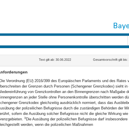
Text gilt ab: 30.06.2022
Gesamtvorschrift gilt bis
nforderungen
Die Verordnung (EU) 2016/399 des Europäischen Parlaments und des Rates v
berschreiten der Grenzen durch Personen (Schengener Grenzkodex) sieht in d
iedereinführung von Grenzkontrollen an den Binnengrenzen nach Maßgabe der
innengrenzen an jeder Stelle ohne Personenkontrolle überschritten werden dü
chengener Grenzkodex gleichzeitig ausdrücklich normiert, dass das Ausbleib
usübung der polizeilichen Befugnisse durch die zuständigen Behörden der M
erührt, sofern die Ausübung solcher Befugnisse nicht die gleiche Wirkung wie Gr
3
renzgebieten.
Die Ausübung der polizeilichen Befugnisse darf insbesondere n
leichgestellt werden, wenn die polizeilichen Maßnahmen