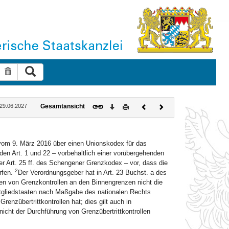
Suche ausführen
Suche zurücksetzen
Download
Drucken
Vorheriges
Nächstes
: 29.06.2027
Gesamtansicht
Dokument
Dokument
om 9. März 2016 über einen Unionskodex für das
en Art. 1 und 22 – vorbehaltlich einer vorübergehenden
 Art. 25 ff. des Schengener Grenzkodex – vor, dass die
2
rfen.
Der Verordnungsgeber hat in Art. 23 Buchst. a des
en von Grenzkontrollen an den Binnengrenzen nicht die
itgliedstaaten nach Maßgabe des nationalen Rechts
enzübertrittkontrollen hat; dies gilt auch in
icht der Durchführung von Grenzübertrittkontrollen