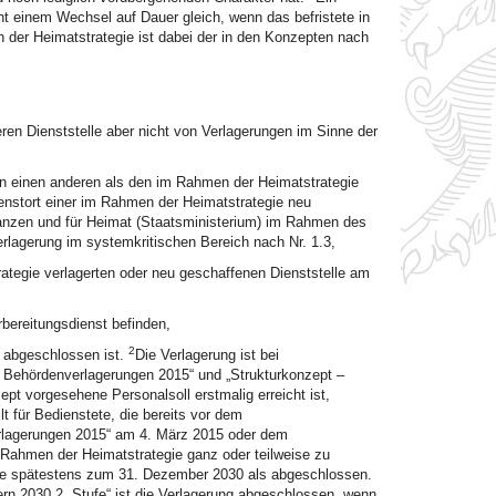
t einem Wechsel auf Dauer gleich, wenn das befristete in
 der Heimatstrategie ist dabei der in den Konzepten nach
eren Dienststelle aber nicht von Verlagerungen im Sinne der
 an einen anderen als den im Rahmen der Heimatstrategie
enstort einer im Rahmen der Heimatstrategie neu
anzen und für Heimat (Staatsministerium) im Rahmen des
rlagerung im systemkritischen Bereich nach Nr. 1.3,
ategie verlagerten oder neu geschaffenen Dienststelle am
rbereitungsdienst befinden,
2
s abgeschlossen ist.
Die Verlagerung ist bei
– Behördenverlagerungen 2015“ und „Strukturkonzept –
t vorgesehene Personalsoll erstmalig erreicht ist,
t für Bedienstete, die bereits vor dem
rlagerungen 2015“ am 4. März 2015 oder dem
 Rahmen der Heimatstrategie ganz oder teilweise zu
elle spätestens zum 31. Dezember 2030 als abgeschlossen.
n 2030 2. Stufe“ ist die Verlagerung abgeschlossen, wenn