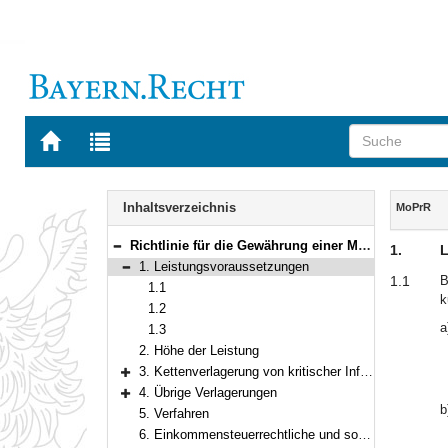
Zur
Zur
Startseite
Trefferliste
von
der
Navigation
BAYERN.RECHT
letzten
Inhalt
Inhaltsverzeichnis
MoPrR
Suche
Richtlinie für die Gewährung einer Mobilitätsprämie
1.
L
Bereich reduzieren
1. Leistungsvoraussetzungen
Bereich reduzieren
1.1
B
1.1
k
1.2
a
1.3
2. Höhe der Leistung
3. Kettenverlagerung von kritischer Infrastruktur in den Bereichen IT und TK
Bereich erweitern
4. Übrige Verlagerungen
Bereich erweitern
b
5. Verfahren
6. Einkommensteuerrechtliche und sozialversicherungsrechtliche Behandlung