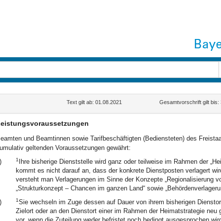
Text gilt ab: 01.08.2021
Gesamtvorschrift gilt bis
eistungsvoraussetzungen
eamten und Beamtinnen sowie Tarifbeschäftigten (Bediensteten) des Freistaat
umulativ geltenden Voraussetzungen gewährt:
1
)
Ihre bisherige Dienststelle wird ganz oder teilweise im Rahmen der „Hei
kommt es nicht darauf an, dass der konkrete Dienstposten verlagert wi
versteht man Verlagerungen im Sinne der Konzepte „Regionalisierung 
„Strukturkonzept – Chancen im ganzen Land“ sowie „Behördenverlageru
1
)
Sie wechseln im Zuge dessen auf Dauer von ihrem bisherigen Diensto
Zielort oder an den Dienstort einer im Rahmen der Heimatstrategie neu 
vor, wenn die Zuteilung weder befristet noch bedingt ausgesprochen wir