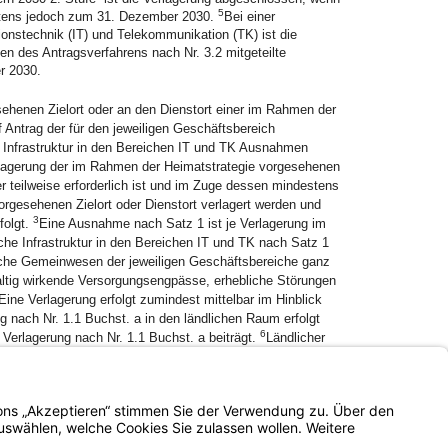
5
estens jedoch zum 31. Dezember 2030.
Bei einer
tionstechnik (IT) und Telekommunikation (TK) ist die
 des Antragsverfahrens nach Nr. 3.2 mitgeteilte
r 2030.
henen Zielort oder an den Dienstort einer im Rahmen der
 Antrag der für den jeweiligen Geschäftsbereich
r Infrastruktur in den Bereichen IT und TK Ausnahmen
rlagerung der im Rahmen der Heimatstrategie vorgesehenen
er teilweise erforderlich ist und im Zuge dessen mindestens
rgesehenen Zielort oder Dienstort verlagert werden und
3
folgt.
Eine Ausnahme nach Satz 1 ist je Verlagerung im
sche Infrastruktur in den Bereichen IT und TK nach Satz 1
tliche Gemeinwesen der jeweiligen Geschäftsbereiche ganz
haltig wirkende Versorgungsengpässe, erhebliche Störungen
Eine Verlagerung erfolgt zumindest mittelbar im Hinblick
 nach Nr. 1.1 Buchst. a in den ländlichen Raum erfolgt
6
Verlagerung nach Nr. 1.1 Buchst. a beiträgt.
Ländlicher
tpunkt des Verlagerungsbeschlusses der
icher Raum festgelegte Gebiet.
Impressum