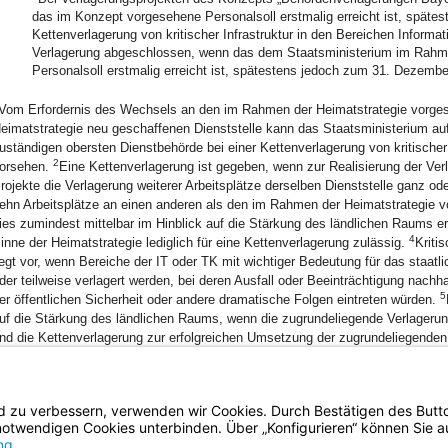
das im Konzept vorgesehene Personalsoll erstmalig erreicht ist, spät
Kettenverlagerung von kritischer Infrastruktur in den Bereichen Informa
Verlagerung abgeschlossen, wenn das dem Staatsministerium im Rahmen
Personalsoll erstmalig erreicht ist, spätestens jedoch zum 31. Dezembe
Vom Erfordernis des Wechsels an den im Rahmen der Heimatstrategie vorgese
eimatstrategie neu geschaffenen Dienststelle kann das Staatsministerium auf
uständigen obersten Dienstbehörde bei einer Kettenverlagerung von kritische
2
orsehen.
Eine Kettenverlagerung ist gegeben, wenn zur Realisierung der Ve
rojekte die Verlagerung weiterer Arbeitsplätze derselben Dienststelle ganz od
ehn Arbeitsplätze an einen anderen als den im Rahmen der Heimatstrategie vo
ies zumindest mittelbar im Hinblick auf die Stärkung des ländlichen Raums er
4
inne der Heimatstrategie lediglich für eine Kettenverlagerung zulässig.
Kriti
iegt vor, wenn Bereiche der IT oder TK mit wichtiger Bedeutung für das staa
der teilweise verlagert werden, bei deren Ausfall oder Beeinträchtigung nach
5
er öffentlichen Sicherheit oder andere dramatische Folgen eintreten würden.
uf die Stärkung des ländlichen Raums, wenn die zugrundeliegende Verlagerung
nd die Kettenverlagerung zur erfolgreichen Umsetzung der zugrundeliegenden 
aum ist dabei das im Landesentwicklungsprogramm Bayern in seiner zum Zei
ugrundeliegenden Verlagerung nach Nr. 1.1 Buchst. a gültigen Form als ländl
BayernPortal
Datenschutz