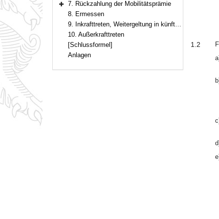
7. Rückzahlung der Mobilitätsprämie
Bereich erweitern
8. Ermessen
9. Inkrafttreten, Weitergeltung in künftigen Haushaltsjahren
10. Außerkrafttreten
1.2
F
[Schlussformel]
Anlagen
a
b
c
d
e