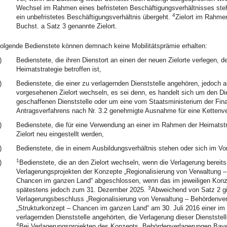
Wechsel im Rahmen eines befristeten Beschäftigungsverhältnisses steh
4
ein unbefristetes Beschäftigungsverhältnis übergeht.
Zielort im Rahmen
Buchst. a Satz 3 genannte Zielort.
olgende Bedienstete können demnach keine Mobilitätsprämie erhalten:
)
Bedienstete, die ihren Dienstort an einen der neuen Zielorte verlegen, d
Heimatstrategie betroffen ist,
)
Bedienstete, die einer zu verlagernden Dienststelle angehören, jedoch
vorgesehenen Zielort wechseln, es sei denn, es handelt sich um den Di
geschaffenen Dienststelle oder um eine vom Staatsministerium der Fin
Antragsverfahrens nach Nr. 3.2 genehmigte Ausnahme für eine Kettenve
)
Bedienstete, die für eine Verwendung an einer im Rahmen der Heimatstr
Zielort neu eingestellt werden,
)
Bedienstete, die in einem Ausbildungsverhältnis stehen oder sich im Vo
1
)
Bedienstete, die an den Zielort wechseln, wenn die Verlagerung bereit
Verlagerungsprojekten der Konzepte „Regionalisierung von Verwaltung 
Chancen im ganzen Land“ abgeschlossen, wenn das im jeweiligen Konzep
3
spätestens jedoch zum 31. Dezember 2025.
Abweichend von Satz 2 gil
Verlagerungsbeschluss „Regionalisierung von Verwaltung – Behördenve
„Strukturkonzept – Chancen im ganzen Land“ am 30. Juli 2016 einer im
verlagernden Dienststelle angehörten, die Verlagerung dieser Dienstst
4
Bei Verlagerungsprojekten des Konzepts „Behördenverlagerungen Bayer