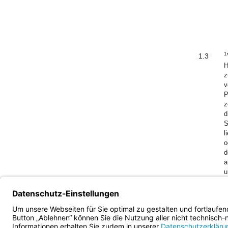
1
1.3
H
z
v
P
z
d
S
l
o
d
a
u
R
z
Bayern.de