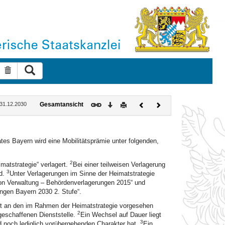
Suche ausführen
Suche zurücksetzen
Download
Drucken
Vorheriges
Nächstes
: 31.12.2030
Gesamtansicht
Dokument
Dokument
es Bayern wird eine Mobilitätsprämie unter folgenden,
2
matstrategie“ verlagert.
Bei einer teilweisen Verlagerung
3
rd.
Unter Verlagerungen im Sinne der Heimatstrategie
von Verwaltung – Behördenverlagerungen 2015“ und
ngen Bayern 2030 2. Stufe“.
rt an den im Rahmen der Heimatstrategie vorgesehen
2
geschaffenen Dienststelle.
Ein Wechsel auf Dauer liegt
3
d noch lediglich vorübergehenden Charakter hat.
Ein