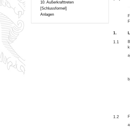
10. Außerkrafttreten
[Schlussformel]
Anlagen
F
F
1.
L
1.1
B
k
a
b
1.2
F
a