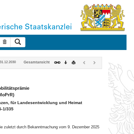
Suche ausführen
Suche zurücksetzen
Download
Drucken
Vorheriges
Nächstes
: 31.12.2030
Gesamtansicht
Dokument
Dokument
(inaktiv)
(inaktiv)
bilitätsprämie
 MoPrR)
zen, für Landesentwicklung und Heimat
5-1/335
), die zuletzt durch Bekanntmachung vom 9. Dezember 2025