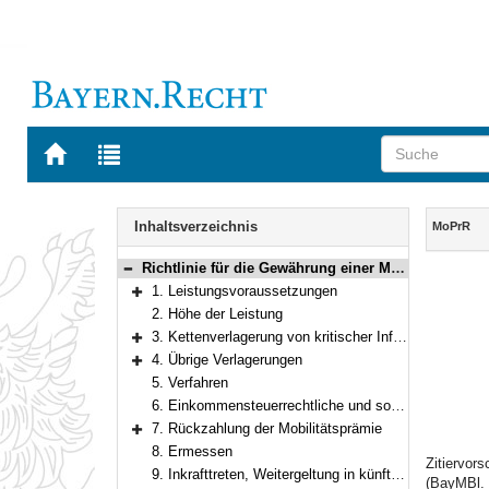
Zur
Zur
Startseite
Trefferliste
von
der
Navigation
BAYERN.RECHT
letzten
Inhalt
Inhaltsverzeichnis
MoPrR
Suche
Richtlinie für die Gewährung einer Mobilitätsprämie
Bereich reduzieren
1. Leistungsvoraussetzungen
Bereich erweitern
2. Höhe der Leistung
3. Kettenverlagerung von kritischer Infrastruktur in den Bereichen IT und TK
Bereich erweitern
4. Übrige Verlagerungen
Bereich erweitern
5. Verfahren
6. Einkommensteuerrechtliche und sozialversicherungsrechtliche Behandlung
7. Rückzahlung der Mobilitätsprämie
Bereich erweitern
8. Ermessen
Zitiervor
9. Inkrafttreten, Weitergeltung in künftigen Haushaltsjahren
(BayMBl. 