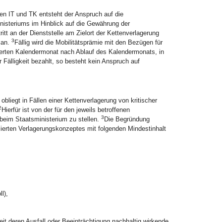
chen IT und TK entsteht der Anspruch auf die
nisteriums im Hinblick auf die Gewährung der
tt an der Dienststelle am Zielort der Kettenverlagerung
3
 an.
Fällig wird die Mobilitätsprämie mit den Bezügen für
ierten Kalendermonat nach Ablauf des Kalendermonats, in
 Fälligkeit bezahlt, so besteht kein Anspruch auf
liegt in Fällen einer Kettenverlagerung von kritischer
2
Hierfür ist von der für den jeweils betroffenen
3
beim Staatsministerium zu stellen.
Die Begründung
lierten Verlagerungskonzeptes mit folgenden Mindestinhalt
l),
it deren Ausfall oder Beeinträchtigung nachhaltig wirkende