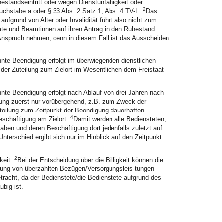
estandseintritt oder wegen Dienstunfähigkeit oder
2
uchstabe a oder § 33 Abs. 2 Satz 1, Abs. 4 TV-L.
Das
aufgrund von Alter oder Invalidität führt also nicht zum
mte und Beamtinnen auf ihren Antrag in den Ruhestand
n Anspruch nehmen; denn in diesem Fall ist das Ausscheiden
nte Beendigung erfolgt im überwiegenden dienstlichen
der Zuteilung zum Zielort im Wesentlichen dem Freistaat
nte Beendigung erfolgt nach Ablauf von drei Jahren nach
eilung zuerst nur vorübergehend, z.B. zum Zweck der
uteilung zum Zeitpunkt der Beendigung dauerhaften
4
Beschäftigung am Zielort.
Damit werden alle Bediensteten,
 haben und deren Beschäftigung dort jedenfalls zuletzt auf
 Unterschied ergibt sich nur im Hinblick auf den Zeitpunkt
2
gkeit.
Bei der Entscheidung über die Billigkeit können die
rung von überzahlten Bezügen/Versorgungsleis-tungen
tracht, da der Bedienstete/die Bedienstete aufgrund des
big ist.