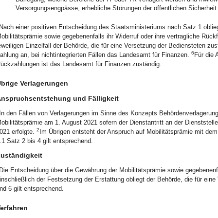
Versorgungsengpässe, erhebliche Störungen der öffentlichen Sicherheit
Nach einer positiven Entscheidung des Staatsministeriums nach Satz 1 oblie
obilitätsprämie sowie gegebenenfalls ihr Widerruf oder ihre vertragliche Rück
eweiligen Einzelfall der Behörde, die für eine Versetzung der Bediensteten zus
6
ahlung an, bei nichtintegrierten Fällen das Landesamt für Finanzen.
Für die 
ückzahlungen ist das Landesamt für Finanzen zuständig.
brige Verlagerungen
nspruchsentstehung und Fälligkeit
In den Fällen von Verlagerungen im Sinne des Konzepts Behördenverlagerunge
obilitätsprämie am 1. August 2021 sofern der Dienstantritt an der Dienststel
2
021 erfolgte.
Im Übrigen entsteht der Anspruch auf Mobilitätsprämie mit dem 
.1 Satz 2 bis 4 gilt entsprechend.
uständigkeit
Die Entscheidung über die Gewährung der Mobilitätsprämie sowie gegebenenfal
inschließlich der Festsetzung der Erstattung obliegt der Behörde, die für ein
nd 6 gilt entsprechend.
erfahren