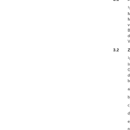
1
M
M
v
B
d
V
3.2
Z
1
I
G
d
b
a
b
c
d
e
f)