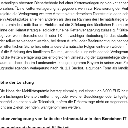
uständigen obersten Dienstbehörde bei einer Kettenverlagerung von kritische
2
orsehen.
Eine Kettenverlagerung ist gegeben, wenn zur Realisierung der Ve
rojekte die Verlagerung weiterer Arbeitsplätze derselben Dienststelle ganz od
ehn Arbeitsplätze an einen anderen als den im Rahmen der Heimatstrategie vo
ies zumindest mittelbar im Hinblick auf die Stärkung des ländlichen Raums er
4
inne der Heimatstrategie lediglich für eine Kettenverlagerung zulässig.
Kriti
iegt vor, wenn Bereiche der IT oder TK mit wichtiger Bedeutung für das staa
der teilweise verlagert werden, bei deren Ausfall oder Beeinträchtigung nach
5
er öffentlichen Sicherheit oder andere dramatische Folgen eintreten würden.
uf die Stärkung des ländlichen Raums, wenn die zugrundeliegende Verlagerung
nd die Kettenverlagerung zur erfolgreichen Umsetzung der zugrundeliegenden 
aum ist dabei das im Landesentwicklungsprogramm Bayern in seiner zum Zei
ugrundeliegenden Verlagerung nach Nr. 1.1 Buchst. a gültigen Form als ländl
öhe der Leistung
Die Höhe der Mobilitätsprämie beträgt einmalig und einheitlich 3 000 EUR brut
om bisherigen Dienstort entfernt liegt oder welcher Besoldungs- oder Entgel
nschädlich ebenso wie Telearbeit, sofern die Präsenztage nicht an sogenannten 
icht am Zielort befinden, wahrgenommen werden.
ettenverlagerung von kritischer Infrastruktur in den Bereichen I
nspruchsentstehung und Fälligkeit