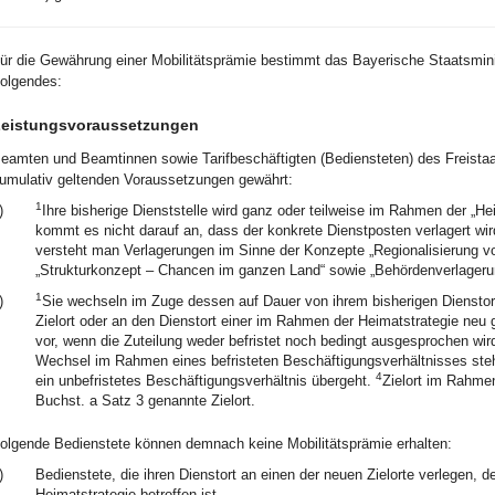
ür die Gewährung einer Mobilitätsprämie bestimmt das Bayerische Staatsmin
olgendes:
eistungsvoraussetzungen
eamten und Beamtinnen sowie Tarifbeschäftigten (Bediensteten) des Freistaat
umulativ geltenden Voraussetzungen gewährt:
1
)
Ihre bisherige Dienststelle wird ganz oder teilweise im Rahmen der „Hei
kommt es nicht darauf an, dass der konkrete Dienstposten verlagert wi
versteht man Verlagerungen im Sinne der Konzepte „Regionalisierung 
„Strukturkonzept – Chancen im ganzen Land“ sowie „Behördenverlageru
1
)
Sie wechseln im Zuge dessen auf Dauer von ihrem bisherigen Diensto
Zielort oder an den Dienstort einer im Rahmen der Heimatstrategie neu 
vor, wenn die Zuteilung weder befristet noch bedingt ausgesprochen wir
Wechsel im Rahmen eines befristeten Beschäftigungsverhältnisses steh
4
ein unbefristetes Beschäftigungsverhältnis übergeht.
Zielort im Rahmen
Buchst. a Satz 3 genannte Zielort.
olgende Bedienstete können demnach keine Mobilitätsprämie erhalten:
)
Bedienstete, die ihren Dienstort an einen der neuen Zielorte verlegen, d
Heimatstrategie betroffen ist,