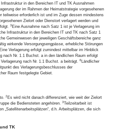
r Infrastruktur in den Bereichen IT und TK Ausnahmen
rlagerung der im Rahmen der Heimatstrategie vorgesehenen
er teilweise erforderlich ist und im Zuge dessen mindestens
rgesehenen Zielort oder Dienstort verlagert werden und
3
folgt.
Eine Ausnahme nach Satz 1 ist je Verlagerung im
sche Infrastruktur in den Bereichen IT und TK nach Satz 1
tliche Gemeinwesen der jeweiligen Geschäftsbereiche ganz
haltig wirkende Versorgungsengpässe, erhebliche Störungen
Eine Verlagerung erfolgt zumindest mittelbar im Hinblick
 nach Nr. 1.1 Buchst. a in den ländlichen Raum erfolgt
6
Verlagerung nach Nr. 1.1 Buchst. a beiträgt.
Ländlicher
tpunkt des Verlagerungsbeschlusses der
icher Raum festgelegte Gebiet.
2
to.
Es wird nicht danach differenziert, wie weit der Zielort
3
tgruppe die Bediensteten angehören.
Teilzeitarbeit ist
„Satellitenarbeitsplätzen“, d.h. Arbeitsplätzen, die sich
T und TK