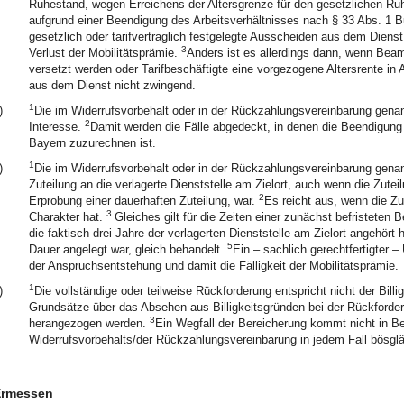
Ruhestand, wegen Erreichens der Altersgrenze für den gesetzlichen Ruh
aufgrund einer Beendigung des Arbeitsverhältnisses nach § 33 Abs. 1 B
gesetzlich oder tarifvertraglich festgelegte Ausscheiden aus dem Dienst 
3
Verlust der Mobilitätsprämie.
Anders ist es allerdings dann, wenn Bea
versetzt werden oder Tarifbeschäftigte eine vorgezogene Altersrente i
aus dem Dienst nicht zwingend.
1
)
Die im Widerrufsvorbehalt oder in der Rückzahlungsvereinbarung genan
2
Interesse.
Damit werden die Fälle abgedeckt, in denen die Beendigung 
Bayern zuzurechnen ist.
1
)
Die im Widerrufsvorbehalt oder in der Rückzahlungsvereinbarung genan
Zuteilung an die verlagerte Dienststelle am Zielort, auch wenn die Zut
2
Erprobung einer dauerhaften Zuteilung, war.
Es reicht aus, wenn die Z
3
Charakter hat.
Gleiches gilt für die Zeiten einer zunächst befristeten 
die faktisch drei Jahre der verlagerten Dienststelle am Zielort angehört
5
Dauer angelegt war, gleich behandelt.
Ein – sachlich gerechtfertigter –
der Anspruchsentstehung und damit die Fälligkeit der Mobilitätsprämie.
1
)
Die vollständige oder teilweise Rückforderung entspricht nicht der Billi
Grundsätze über das Absehen aus Billigkeitsgründen bei der Rückforde
3
herangezogen werden.
Ein Wegfall der Bereicherung kommt nicht in Be
Widerrufsvorbehalts/der Rückzahlungsvereinbarung in jedem Fall bösgläu
rmessen