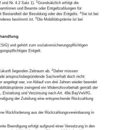
2
 und Nr. 4.2 Satz 1).
Grundsätzlich erfolgt die
amtinnen und Beamte oder Entgeltzahlungen für
4
cht Bestandteil der Besoldung oder des Entgelts.
Sie ist bei
5
anderes bestimmt ist.
Die Mobilitätsprämie ist bei
ehandlung
EStG) und gehört zum sozialversicherungspflichtigen
rgungspflichtiges Entgelt.
2
Zukunft liegenden Zeitraum ab.
Daher müssen
ende anspruchsbegründende Sachverhalt doch nicht
er angelegt war, vor Ablauf von drei Jahren wieder beendet
bilitätsprämie zwingend ein Widerrufsvorbehalt gemäß der
fG, Erstattung und Verzinsung nach Art. 49a BayVwVfG.
 Beendigung der Zuteilung eine entsprechende Rückzahlung
eine Rückforderung aus der Rückzahlungsvereinbarung in
nte Beendigung erfolgt aufgrund einer Versetzung in den