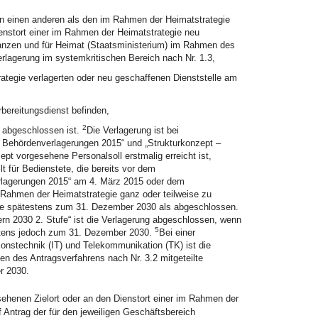
 an einen anderen als den im Rahmen der Heimatstrategie
enstort einer im Rahmen der Heimatstrategie neu
anzen und für Heimat (Staatsministerium) im Rahmen des
rlagerung im systemkritischen Bereich nach Nr. 1.3,
ategie verlagerten oder neu geschaffenen Dienststelle am
rbereitungsdienst befinden,
2
s abgeschlossen ist.
Die Verlagerung ist bei
– Behördenverlagerungen 2015“ und „Strukturkonzept –
t vorgesehene Personalsoll erstmalig erreicht ist,
t für Bedienstete, die bereits vor dem
rlagerungen 2015“ am 4. März 2015 oder dem
 Rahmen der Heimatstrategie ganz oder teilweise zu
elle spätestens zum 31. Dezember 2030 als abgeschlossen.
n 2030 2. Stufe“ ist die Verlagerung abgeschlossen, wenn
5
estens jedoch zum 31. Dezember 2030.
Bei einer
tionstechnik (IT) und Telekommunikation (TK) ist die
 des Antragsverfahrens nach Nr. 3.2 mitgeteilte
r 2030.
henen Zielort oder an den Dienstort einer im Rahmen der
 Antrag der für den jeweiligen Geschäftsbereich