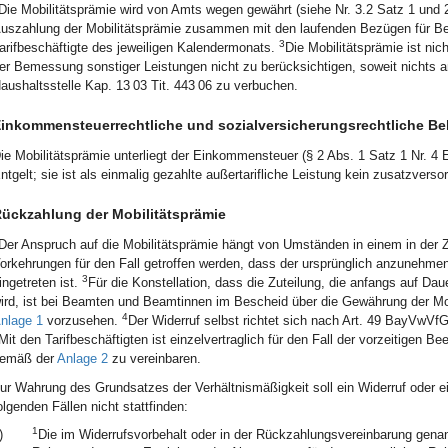
Die Mobilitätsprämie wird von Amts wegen gewährt (siehe Nr. 3.2 Satz 1 und 2
uszahlung der Mobilitätsprämie zusammen mit den laufenden Bezügen für Be
3
arifbeschäftigte des jeweiligen Kalendermonats.
Die Mobilitätsprämie ist ni
er Bemessung sonstiger Leistungen nicht zu berücksichtigen, soweit nichts 
aushaltsstelle Kap. 13 03 Tit. 443 06 zu verbuchen.
inkommensteuerrechtliche und sozialversicherungsrechtliche B
ie Mobilitätsprämie unterliegt der Einkommensteuer (§ 2 Abs. 1 Satz 1 Nr. 4 
ntgelt; sie ist als einmalig gezahlte außertarifliche Leistung kein zusatzverso
ückzahlung der Mobilitätsprämie
Der Anspruch auf die Mobilitätsprämie hängt von Umständen in einem in der 
orkehrungen für den Fall getroffen werden, dass der ursprünglich anzunehm
3
ingetreten ist.
Für die Konstellation, dass die Zuteilung, die anfangs auf Dau
ird, ist bei Beamten und Beamtinnen im Bescheid über die Gewährung der Mo
4
nlage 1
vorzusehen.
Der Widerruf selbst richtet sich nach Art. 49 BayVwV
Mit den Tarifbeschäftigten ist einzelvertraglich für den Fall der vorzeitigen
emäß der
Anlage 2
zu vereinbaren.
ur Wahrung des Grundsatzes der Verhältnismäßigkeit soll ein Widerruf oder 
olgenden Fällen nicht stattfinden:
1
)
Die im Widerrufsvorbehalt oder in der Rückzahlungsvereinbarung genan