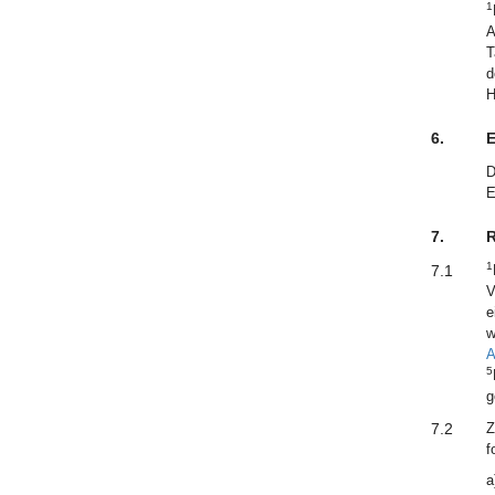
1
A
T
d
H
6.
E
D
E
7.
R
1
7.1
V
e
w
A
5
g
7.2
Z
f
a