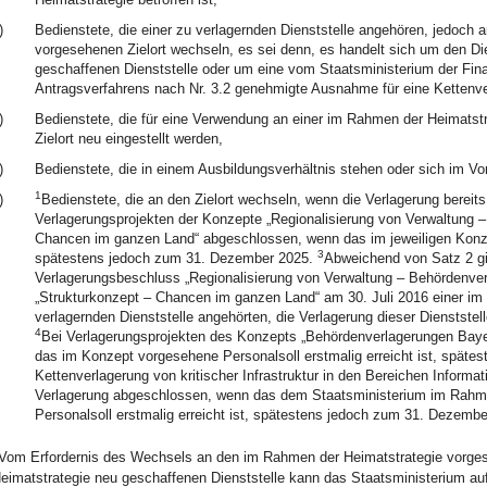
)
Bedienstete, die einer zu verlagernden Dienststelle angehören, jedoch
vorgesehenen Zielort wechseln, es sei denn, es handelt sich um den Di
geschaffenen Dienststelle oder um eine vom Staatsministerium der Fin
Antragsverfahrens nach Nr. 3.2 genehmigte Ausnahme für eine Kettenve
)
Bedienstete, die für eine Verwendung an einer im Rahmen der Heimatstr
Zielort neu eingestellt werden,
)
Bedienstete, die in einem Ausbildungsverhältnis stehen oder sich im Vo
1
)
Bedienstete, die an den Zielort wechseln, wenn die Verlagerung bereit
Verlagerungsprojekten der Konzepte „Regionalisierung von Verwaltung 
Chancen im ganzen Land“ abgeschlossen, wenn das im jeweiligen Konzep
3
spätestens jedoch zum 31. Dezember 2025.
Abweichend von Satz 2 gil
Verlagerungsbeschluss „Regionalisierung von Verwaltung – Behördenve
„Strukturkonzept – Chancen im ganzen Land“ am 30. Juli 2016 einer im
verlagernden Dienststelle angehörten, die Verlagerung dieser Dienstst
4
Bei Verlagerungsprojekten des Konzepts „Behördenverlagerungen Bayer
das im Konzept vorgesehene Personalsoll erstmalig erreicht ist, spät
Kettenverlagerung von kritischer Infrastruktur in den Bereichen Informa
Verlagerung abgeschlossen, wenn das dem Staatsministerium im Rahmen
Personalsoll erstmalig erreicht ist, spätestens jedoch zum 31. Dezembe
Vom Erfordernis des Wechsels an den im Rahmen der Heimatstrategie vorgese
eimatstrategie neu geschaffenen Dienststelle kann das Staatsministerium auf