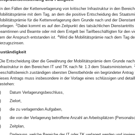
In den Fällen der Kettenverlagerung von kritischer Infrastruktur in den Berei
obilitätsprämie mit dem Tag, an dem die positive Entscheidung des Staatsmi
obilitätsprämie für die Kettenverlagerung dem Grunde nach und der Dienstantri
2
orliegen.
Dabei kommt es auf den Zeitpunkt des tatsächlichen Dienstantritts
eamtinnen und Beamte oder mit dem Entgelt bei Tarifbeschäftigten für den v
4
em der Anspruch entstanden ist.
Wird die Mobilitätsprämie nach dem Tag der
erzugszinsen.
uständigkeit
Die Entscheidung über die Gewährung der Mobilitätsprämie dem Grunde nach ob
nfrastruktur in den Bereichen IT und TK nach Nr. 1.3 dem Staatsministerium.
eschäftsbereich zuständigen obersten Dienstbehörde ein begründeter Antrag 
ieses Antrags muss insbesondere in der Vorlage eines schlüssigen und detail
estehen:
)
Datum Verlagerungsbeschluss,
)
Zielort,
)
die zu verlagernden Aufgaben,
)
die von der Verlagerung betroffene Anzahl an Arbeitsplätzen (Personalsol
)
Zeitplan,
Darlegung, welche Bereiche der IT oder TK verlagert werden und inwiewe