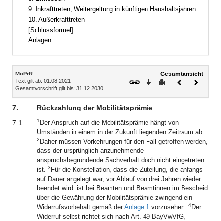
9. Inkrafttreten, Weitergeltung in künftigen Haushaltsjahren
10. Außerkrafttreten
[Schlussformel]
Anlagen
Inhalt
MoPrR
Gesamtansicht
Text gilt ab: 01.08.2021
Download
Drucken
Vorheriges
Nächste
Gesamtvorschrift gilt bis: 31.12.2030
Dokument
Dokume
7.
Rückzahlung der Mobilitätsprämie
1
7.1
Der Anspruch auf die Mobilitätsprämie hängt von
Umständen in einem in der Zukunft liegenden Zeitraum ab.
2
Daher müssen Vorkehrungen für den Fall getroffen werden,
dass der ursprünglich anzunehmende
anspruchsbegründende Sachverhalt doch nicht eingetreten
3
ist.
Für die Konstellation, dass die Zuteilung, die anfangs
auf Dauer angelegt war, vor Ablauf von drei Jahren wieder
beendet wird, ist bei Beamten und Beamtinnen im Bescheid
über die Gewährung der Mobilitätsprämie zwingend ein
4
Widerrufsvorbehalt gemäß der
Anlage 1
vorzusehen.
Der
Widerruf selbst richtet sich nach Art. 49 BayVwVfG,