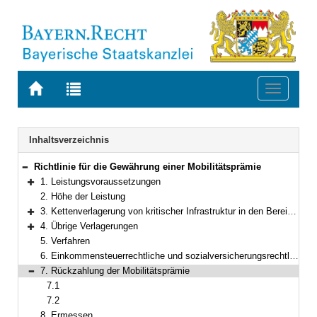
Zur
Zur
Toggle
Startseite
Trefferliste
navigati
von
der
BAYERN.RECHT
letzten
Navigation
Inhaltsverzeichnis
Suche
Richtlinie für die Gewährung einer Mobilitätsprämie
Bereich reduzieren
1. Leistungsvoraussetzungen
Bereich erweitern
2. Höhe der Leistung
3. Kettenverlagerung von kritischer Infrastruktur in den Bereichen IT und TK
Bereich erweitern
4. Übrige Verlagerungen
Bereich erweitern
5. Verfahren
6. Einkommensteuerrechtliche und sozialversicherungsrechtliche Behandlung
7. Rückzahlung der Mobilitätsprämie
Bereich reduzieren
7.1
7.2
8. Ermessen