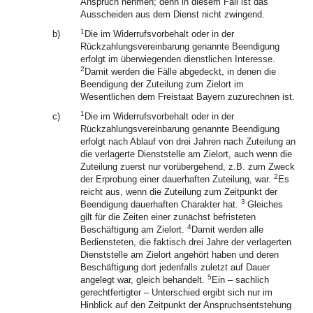
Anspruch nehmen; denn in diesem Fall ist das
Ausscheiden aus dem Dienst nicht zwingend.
1
b)
Die im Widerrufsvorbehalt oder in der
Rückzahlungsvereinbarung genannte Beendigung
erfolgt im überwiegenden dienstlichen Interesse.
2
Damit werden die Fälle abgedeckt, in denen die
Beendigung der Zuteilung zum Zielort im
Wesentlichen dem Freistaat Bayern zuzurechnen ist.
1
c)
Die im Widerrufsvorbehalt oder in der
Rückzahlungsvereinbarung genannte Beendigung
erfolgt nach Ablauf von drei Jahren nach Zuteilung an
die verlagerte Dienststelle am Zielort, auch wenn die
Zuteilung zuerst nur vorübergehend, z.B. zum Zweck
2
der Erprobung einer dauerhaften Zuteilung, war.
Es
reicht aus, wenn die Zuteilung zum Zeitpunkt der
3
Beendigung dauerhaften Charakter hat.
Gleiches
gilt für die Zeiten einer zunächst befristeten
4
Beschäftigung am Zielort.
Damit werden alle
Bediensteten, die faktisch drei Jahre der verlagerten
Dienststelle am Zielort angehört haben und deren
Beschäftigung dort jedenfalls zuletzt auf Dauer
5
angelegt war, gleich behandelt.
Ein – sachlich
gerechtfertigter – Unterschied ergibt sich nur im
Hinblick auf den Zeitpunkt der Anspruchsentstehung