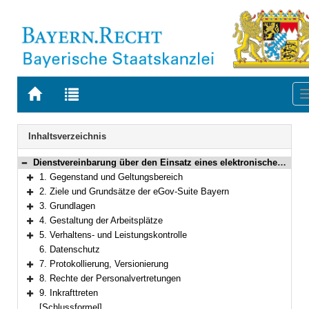
Zur
Zur
Startseite
Trefferliste
von
der
Navigation
BAYERN.RECHT
letzten
Inhaltsverzeichnis
Suche
Dienstvereinbarung über den Einsatz eines elektronischen Dokumentenmanagement- und Vorgangsbearbeitungssystems im Bayerischen Staatsministerium der Justiz und in den Verwaltungen der Gerichte und Staatsanwaltschaften sowie im Justizvollzug
Bereich reduzieren
1. Gegenstand und Geltungsbereich
Bereich erweitern
2. Ziele und Grundsätze der eGov-Suite Bayern
Bereich erweitern
3. Grundlagen
Bereich erweitern
4. Gestaltung der Arbeitsplätze
Bereich erweitern
5. Verhaltens- und Leistungskontrolle
Bereich erweitern
6. Datenschutz
7. Protokollierung, Versionierung
Bereich erweitern
8. Rechte der Personalvertretungen
Bereich erweitern
9. Inkrafttreten
Bereich erweitern
[Schlussformel]