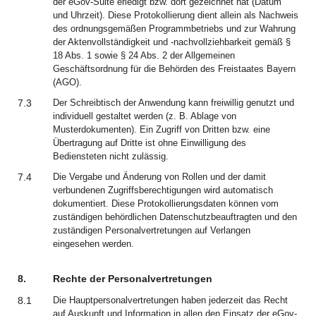
der eGov-Suite erledigt bzw. dort gezeichnet hat (Datum
und Uhrzeit). Diese Protokollierung dient allein als Nachweis
des ordnungsgemäßen Programmbetriebs und zur Wahrung
der Aktenvollständigkeit und -nachvollziehbarkeit gemäß §
18 Abs. 1 sowie § 24 Abs. 2 der Allgemeinen
Geschäftsordnung für die Behörden des Freistaates Bayern
(AGO).
7.3
Der Schreibtisch der Anwendung kann freiwillig genutzt und
individuell gestaltet werden (z. B. Ablage von
Musterdokumenten). Ein Zugriff von Dritten bzw. eine
Übertragung auf Dritte ist ohne Einwilligung des
Bediensteten nicht zulässig.
7.4
Die Vergabe und Änderung von Rollen und der damit
verbundenen Zugriffsberechtigungen wird automatisch
dokumentiert. Diese Protokollierungsdaten können vom
zuständigen behördlichen Datenschutzbeauftragten und den
zuständigen Personalvertretungen auf Verlangen
eingesehen werden.
8.
Rechte der Personalvertretungen
8.1
Die Hauptpersonalvertretungen haben jederzeit das Recht
auf Auskunft und Information in allen den Einsatz der eGov-