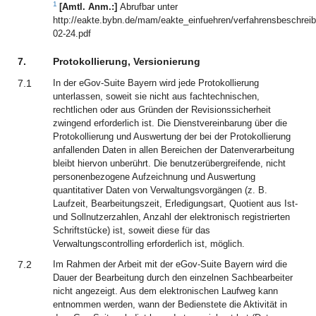
1
[Amtl. Anm.:]
Abrufbar unter
http://eakte.bybn.de/mam/eakte_einfuehren/verfahrensbeschrei
02-24.pdf
7.
Protokollierung, Versionierung
7.1
In der eGov-Suite Bayern wird jede Protokollierung
unterlassen, soweit sie nicht aus fachtechnischen,
rechtlichen oder aus Gründen der Revisionssicherheit
zwingend erforderlich ist. Die Dienstvereinbarung über die
Protokollierung und Auswertung der bei der Protokollierung
anfallenden Daten in allen Bereichen der Datenverarbeitung
bleibt hiervon unberührt. Die benutzerübergreifende, nicht
personenbezogene Aufzeichnung und Auswertung
quantitativer Daten von Verwaltungsvorgängen (z. B.
Laufzeit, Bearbeitungszeit, Erledigungsart, Quotient aus Ist-
und Sollnutzerzahlen, Anzahl der elektronisch registrierten
Schriftstücke) ist, soweit diese für das
Verwaltungscontrolling erforderlich ist, möglich.
7.2
Im Rahmen der Arbeit mit der eGov-Suite Bayern wird die
Dauer der Bearbeitung durch den einzelnen Sachbearbeiter
nicht angezeigt. Aus dem elektronischen Laufweg kann
entnommen werden, wann der Bedienstete die Aktivität in