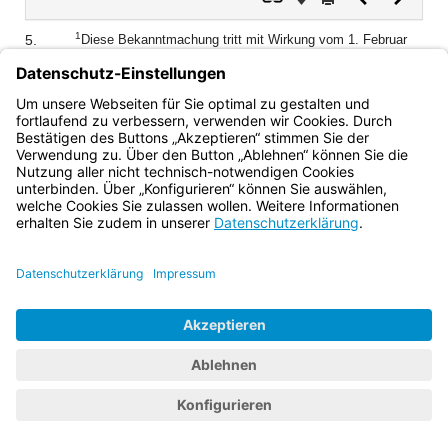
Dokument
Dokume
1
5.
Diese Bekanntmachung tritt mit Wirkung vom 1. Februar
2
2019 in Kraft.
Mit Ablauf des 31. Januar 2019 tritt die
Bekanntmachung des Bayerischen Staatsministeriums für
Bildung und Kultus, Wissenschaft und Kunst vom 2. April
2014 (KWMBl. S. 63) außer Kraft.
Bayern.de
BayernPortal
Datenschutz
Impressum
Barrierefreiheit
Hilfe
Kontakt
Kontrastwechsel
Schriftgröße