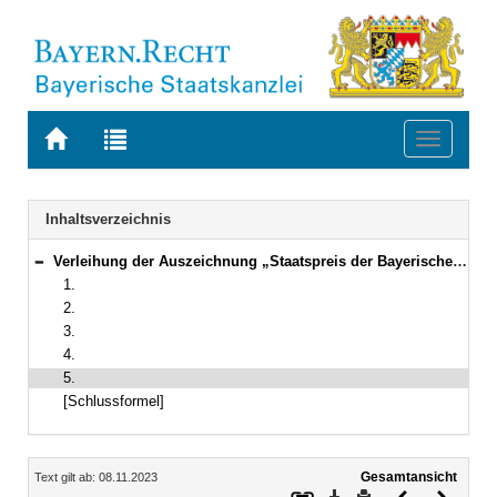
Zur
Zur
Toggle
Startseite
Trefferliste
navigati
von
der
BAYERN.RECHT
letzten
Navigation
Inhaltsverzeichnis
Suche
Verleihung der Auszeichnung „Staatspreis der Bayerischen Staatsministerin für Unterricht und Kultus“
Bereich reduzieren
1.
2.
3.
4.
5.
[Schlussformel]
Inhalt
Gesamtansicht
Text gilt ab: 08.11.2023
Download
Drucken
Vorheriges
Nächste