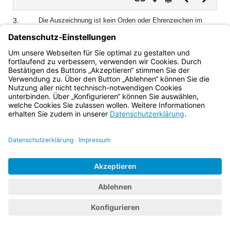
Dokument
Dokume
3.
Die Auszeichnung ist kein Orden oder Ehrenzeichen im
Sinne des Art. 118 Abs. 5 der Bayerischen Verfassung.
Bayern.de
BayernPortal
Datenschutz
Impressum
Barrierefreiheit
Hilfe
Kontakt
Kontrastwechsel
Schriftgröße