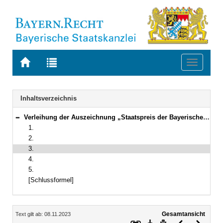
Zur
Zur
Toggle
Startseite
Trefferliste
navigati
von
der
BAYERN.RECHT
letzten
Navigation
Inhaltsverzeichnis
Suche
Verleihung der Auszeichnung „Staatspreis der Bayerischen Staatsministerin für Unterricht und Kultus“
Bereich reduzieren
1.
2.
3.
4.
5.
[Schlussformel]
Inhalt
Gesamtansicht
Text gilt ab: 08.11.2023
Download
Drucken
Vorheriges
Nächste