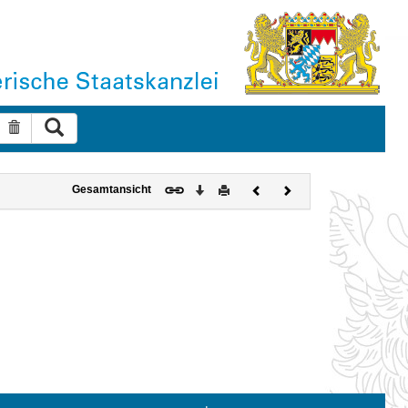
Suche ausführen
Suche zurücksetzen
Download
Drucken
Vorheriges
Nächstes
Gesamtansicht
Dokument
Dokument