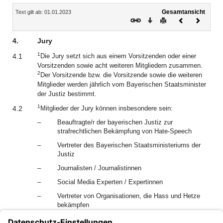
Inhalt
Gesamtansicht
Text gilt ab: 01.01.2023
Download
Drucken
Vorheriges
Nächste
Dokument
Dokume
4.
Jury
1
4.1
Die Jury setzt sich aus einem Vorsitzenden oder einer
Vorsitzenden sowie acht weiteren Mitgliedern zusammen.
2
Der Vorsitzende bzw. die Vorsitzende sowie die weiteren
Mitglieder werden jährlich vom Bayerischen Staatsminister
der Justiz bestimmt.
1
4.2
Mitglieder der Jury können insbesondere sein:
–
Beauftragte/r der bayerischen Justiz zur
strafrechtlichen Bekämpfung von Hate-Speech
–
Vertreter des Bayerischen Staatsministeriums der
Justiz
–
Journalisten / Journalistinnen
–
Social Media Experten / Expertinnen
–
Vertreter von Organisationen, die Hass und Hetze
bekämpfen
2
3