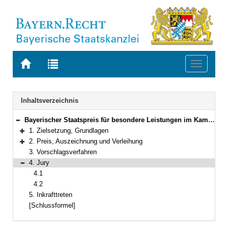
Zur
Zur
Toggle
Startseite
Trefferliste
navigati
von
der
BAYERN.RECHT
letzten
Navigation
Inhaltsverzeichnis
Suche
Bayerischer Staatspreis für besondere Leistungen im Kampf gegen Hass und zum Schutz der Meinungsfreiheit im digitalen Raum
Bereich reduzieren
1. Zielsetzung, Grundlagen
Bereich erweitern
2. Preis, Auszeichnung und Verleihung
Bereich erweitern
3. Vorschlagsverfahren
4. Jury
Bereich reduzieren
4.1
4.2
5. Inkrafttreten
[Schlussformel]