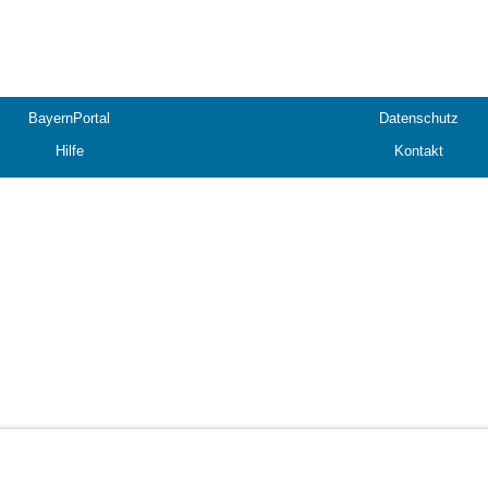
BayernPortal
Datenschutz
Hilfe
Kontakt