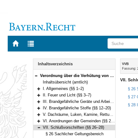
Zur
Zur
Startseite
Trefferliste
von
der
Navigation
BAYERN.RECHT
letzten
Inhalt
Inhaltsverzeichnis
VVB
Suche
Fassung: 
Verordnung über die Verhütung von Bränden (VVB) Vom 29. April 1981 (BayRS III S. 615) BayRS 215-2-1-I (§§ 1–28)
Bereich reduzieren
VII. Sch
Inhaltsübersicht (amtlich)
I. Allgemeines (§§ 1–2)
§ 26 
Bereich erweitern
II. Feuer und Licht (§§ 3–7)
§ 27 
Bereich erweitern
III. Brandgefährliche Geräte und Arbeiten (§§ 8–11)
§ 28 I
Bereich erweitern
IV. Brandgefährliche Stoffe (§§ 12–20)
Bereich erweitern
V. Dachräume, Luken, Kamine, Rettungswege, Brandschutzeinrichtungen (§§ 21–22)
Bereich erweitern
VI. Anordnungen der Gemeinden (§§ 23–25)
Bereich erweitern
VII. Schlußvorschriften (§§ 26–28)
Bereich reduzieren
§ 26 Sachlicher Geltungsbereich