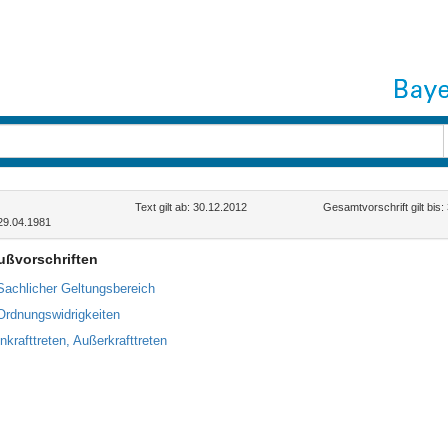
Text gilt ab: 30.12.2012
Gesamtvorschrift gilt bis
29.04.1981
lußvorschriften
Sachlicher Geltungsbereich
Ordnungswidrigkeiten
nkrafttreten, Außerkrafttreten