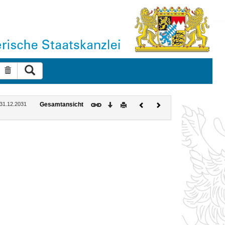
Suche ausführen
Suche zurücksetzen
Download
Drucken
Vorheriges
Nächstes
: 31.12.2031
Gesamtansicht
Dokument
Dokument