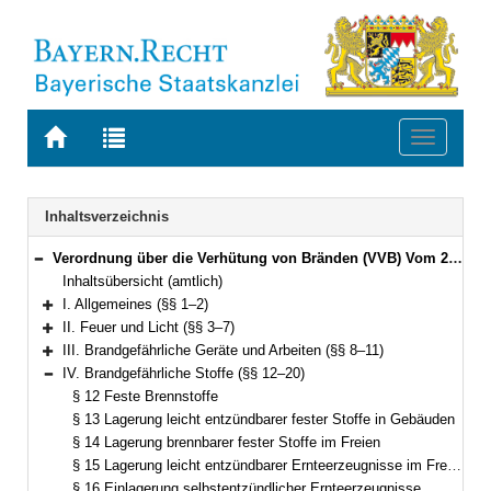
Zur
Zur
Toggle
Startseite
Trefferliste
navigati
von
der
BAYERN.RECHT
letzten
Navigation
Inhaltsverzeichnis
Suche
Verordnung über die Verhütung von Bränden (VVB) Vom 29. April 1981 (BayRS III S. 615) BayRS 215-2-1-I (§§ 1–28)
Bereich reduzieren
Inhaltsübersicht (amtlich)
I. Allgemeines (§§ 1–2)
Bereich erweitern
II. Feuer und Licht (§§ 3–7)
Bereich erweitern
III. Brandgefährliche Geräte und Arbeiten (§§ 8–11)
Bereich erweitern
IV. Brandgefährliche Stoffe (§§ 12–20)
Bereich reduzieren
§ 12 Feste Brennstoffe
§ 13 Lagerung leicht entzündbarer fester Stoffe in Gebäuden
§ 14 Lagerung brennbarer fester Stoffe im Freien
§ 15 Lagerung leicht entzündbarer Ernteerzeugnisse im Freien
§ 16 Einlagerung selbstentzündlicher Ernteerzeugnisse