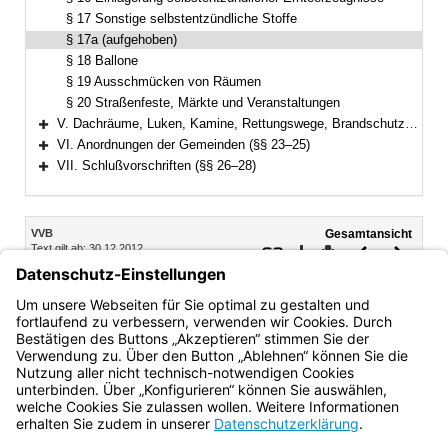
§ 17 Sonstige selbstentzündliche Stoffe
§ 17a (aufgehoben)
§ 18 Ballone
§ 19 Ausschmücken von Räumen
§ 20 Straßenfeste, Märkte und Veranstaltungen
V. Dachräume, Luken, Kamine, Rettungswege, Brandschutzeinrichtungen (§§ 21–22)
Bereich erweitern
VI. Anordnungen der Gemeinden (§§ 23–25)
Bereich erweitern
VII. Schlußvorschriften (§§ 26–28)
Bereich erweitern
Inhalt
VVB
Gesamtansicht
Text gilt ab: 30.12.2012
Download
Drucken
Vorheriges
Nächste
Gesamtvorschrift gilt bis: 31.12.2031
Dokument
Dokume
Fassung: 29.04.1981
§ 17a
(aufgehoben)
Bayern.de
BayernPortal
Datenschutz