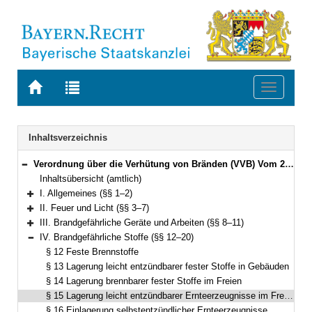
Zur
Zur
Toggle
Startseite
Trefferliste
navigati
von
der
BAYERN.RECHT
letzten
Navigation
Inhaltsverzeichnis
Suche
Verordnung über die Verhütung von Bränden (VVB) Vom 29. April 1981 (BayRS III S. 615) BayRS 215-2-1-I (§§ 1–28)
Bereich reduzieren
Inhaltsübersicht (amtlich)
I. Allgemeines (§§ 1–2)
Bereich erweitern
II. Feuer und Licht (§§ 3–7)
Bereich erweitern
III. Brandgefährliche Geräte und Arbeiten (§§ 8–11)
Bereich erweitern
IV. Brandgefährliche Stoffe (§§ 12–20)
Bereich reduzieren
§ 12 Feste Brennstoffe
§ 13 Lagerung leicht entzündbarer fester Stoffe in Gebäuden
§ 14 Lagerung brennbarer fester Stoffe im Freien
§ 15 Lagerung leicht entzündbarer Ernteerzeugnisse im Freien
§ 16 Einlagerung selbstentzündlicher Ernteerzeugnisse