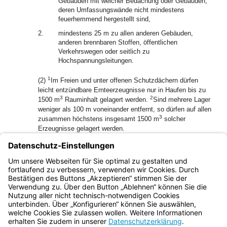
Gebäuden mit weicher Bedachung oder Gebäuden,
deren Umfassungswände nicht mindestens
feuerhemmend hergestellt sind,
2.
mindestens 25 m zu allen anderen Gebäuden,
anderen brennbaren Stoffen, öffentlichen
Verkehrswegen oder seitlich zu
Hochspannungsleitungen.
1
(2)
Im Freien und unter offenen Schutzdächern dürfen
leicht entzündbare Ernteerzeugnisse nur in Haufen bis zu
3
2
1500 m
Rauminhalt gelagert werden.
Sind mehrere Lager
weniger als 100 m voneinander entfernt, so dürfen auf allen
3
zusammen höchstens insgesamt 1500 m
solcher
Erzeugnisse gelagert werden.
(3) Während der Ernte und des Dreschens, jedoch
höchstens drei Wochen lang, brauchen die
Mindestentfernungen der Absätze 1 und 2 nicht eingehalten
zu werden.
Bayern.de
BayernPortal