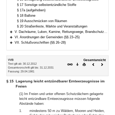
§ 17 Sonstige selbstentzündliche Stoffe
§ 17a (aufgehoben)
§ 18 Ballone
§ 19 Ausschmücken von Räumen
§ 20 Straßenfeste, Märkte und Veranstaltungen
V. Dachräume, Luken, Kamine, Rettungswege, Brandschutzeinrichtungen (§§ 21–22)
Bereich erweitern
VI. Anordnungen der Gemeinden (§§ 23–25)
Bereich erweitern
VII. Schlußvorschriften (§§ 26–28)
Bereich erweitern
Inhalt
VVB
Gesamtansicht
Text gilt ab: 30.12.2012
Download
Drucken
Vorheriges
Nächste
Gesamtvorschrift gilt bis: 31.12.2031
Dokument
Dokume
Fassung: 29.04.1981
§ 15
Lagerung leicht entzündbarer Ernteerzeugnisse im
Freien
(1) Im Freien und unter offenen Schutzdächern gelagerte
leicht entzündbare Ernteerzeugnisse müssen folgende
Abstände haben:
1.
mindestens 50 m zu Wäldern, Mooren und Heiden,