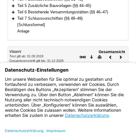
Bereich erweitern
Teil 5 Zusätzliche Bauvorlagen (§§ 44–45)
Bereich erweitern
Teil 6 Bestehende Versammlungsstätten (§§ 46–47)
Bereich erweitern
Teil 7 Schlussvorschriften (§§ 48–49)
Bereich erweitern
[Schlussformel]
Anlage
Inhalt
VStättV
Gesamtansicht
Text gilt ab: 01.09.2018
Download
Drucken
Vorheriges
Nächste
Gesamtvorschrift gilt bis: 31.12.2028
Dokument
Dokume
Fassung: 02.11.2007
Abschnitt 1 Höhenlage
§ 3 Versammlungsräume in Kellergeschossen
Bayern.de
BayernPortal
Datenschutz
Impressum