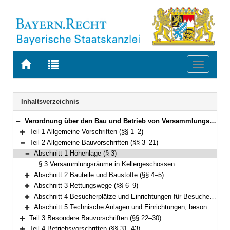
Zur
Zur
Toggle
Startseite
Trefferliste
navigati
von
der
BAYERN.RECHT
letzten
Navigation
Inhaltsverzeichnis
Suche
Verordnung über den Bau und Betrieb von Versammlungsstätten (Versammlungsstättenverordnung – VStättV) Vom 2. November 2007 (GVBl. S. 736) BayRS 2132-1-5-B (§§ 1–49)
Bereich reduzieren
Teil 1 Allgemeine Vorschriften (§§ 1–2)
Bereich erweitern
Teil 2 Allgemeine Bauvorschriften (§§ 3–21)
Bereich reduzieren
Abschnitt 1 Höhenlage (§ 3)
Bereich reduzieren
§ 3 Versammlungsräume in Kellergeschossen
Abschnitt 2 Bauteile und Baustoffe (§§ 4–5)
Bereich erweitern
Abschnitt 3 Rettungswege (§§ 6–9)
Bereich erweitern
Abschnitt 4 Besucherplätze und Einrichtungen für Besucher (§§ 10–13)
Bereich erweitern
Abschnitt 5 Technische Anlagen und Einrichtungen, besondere Räume (§§ 14–21)
Bereich erweitern
Teil 3 Besondere Bauvorschriften (§§ 22–30)
Bereich erweitern
Teil 4 Betriebsvorschriften (§§ 31–43)