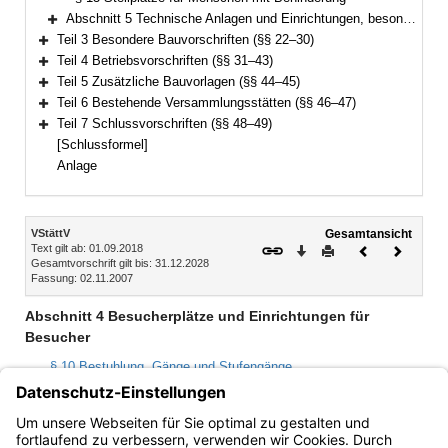
Abschnitt 5 Technische Anlagen und Einrichtungen, besondere Räume (§§ 14–21)
Bereich erweitern
Teil 3 Besondere Bauvorschriften (§§ 22–30)
Bereich erweitern
Teil 4 Betriebsvorschriften (§§ 31–43)
Bereich erweitern
Teil 5 Zusätzliche Bauvorlagen (§§ 44–45)
Bereich erweitern
Teil 6 Bestehende Versammlungsstätten (§§ 46–47)
Bereich erweitern
Teil 7 Schlussvorschriften (§§ 48–49)
Bereich erweitern
[Schlussformel]
Anlage
Inhalt
VStättV
Gesamtansicht
Text gilt ab: 01.09.2018
Download
Drucken
Vorheriges
Nächste
Gesamtvorschrift gilt bis: 31.12.2028
Dokument
Dokume
Fassung: 02.11.2007
Abschnitt 4 Besucherplätze und Einrichtungen für
Besucher
§ 10 Bestuhlung, Gänge und Stufengänge
§ 11 Abschrankungen und Schutzvorrichtungen
§ 12 Toilettenräume
§ 13 Stellplätze für Menschen mit Behinderung