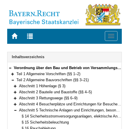
Zur
Zur
Toggle
Startseite
Trefferliste
navigati
von
der
BAYERN.RECHT
letzten
Navigation
Inhaltsverzeichnis
Suche
Verordnung über den Bau und Betrieb von Versammlungsstätten (Versammlungsstättenverordnung – VStättV) Vom 2. November 2007 (GVBl. S. 736) BayRS 2132-1-5-B (§§ 1–49)
Bereich reduzieren
Teil 1 Allgemeine Vorschriften (§§ 1–2)
Bereich erweitern
Teil 2 Allgemeine Bauvorschriften (§§ 3–21)
Bereich reduzieren
Abschnitt 1 Höhenlage (§ 3)
Bereich erweitern
Abschnitt 2 Bauteile und Baustoffe (§§ 4–5)
Bereich erweitern
Abschnitt 3 Rettungswege (§§ 6–9)
Bereich erweitern
Abschnitt 4 Besucherplätze und Einrichtungen für Besucher (§§ 10–13)
Bereich erweitern
Abschnitt 5 Technische Anlagen und Einrichtungen, besondere Räume (§§ 14–21)
Bereich reduzieren
§ 14 Sicherheitsstromversorgungsanlagen, elektrische Anlagen und Blitzschutzanlagen
§ 15 Sicherheitsbeleuchtung
§ 16 Rauchableitung