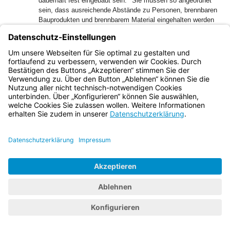
dauerhaft fest eingebaut sein.
Sie müssen so angeordnet
sein, dass ausreichende Abstände zu Personen, brennbaren
Bauprodukten und brennbarem Material eingehalten werden
und keine Beeinträchtigungen durch Abgase entstehen.
(2) Versammlungsräume und sonstige Aufenthaltsräume mit
2
mehr als 200 m
Grundfläche müssen Lüftungsanlagen
haben.
Bayern.de
BayernPortal
Datenschutz
Impressum
Barrierefreiheit
Hilfe
Kontakt
Kontrastwechsel
Schriftgröße