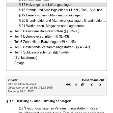
§ 17 Heizungs- und Lüftungsanlagen
§ 18 Stände und Arbeitsgalerien für Licht-, Ton-, Bild- und Regieanlagen
§ 19 Feuerlöscheinrichtungen und -anlagen
§ 20 Brandmelde- und Alarmierungsanlagen, Brandmelder- und Alarmzentrale, Brandfallsteuerung der Aufzüge
§ 21 Werkstätten, Magazine und Lagerräume
Teil 3 Besondere Bauvorschriften (§§ 22–30)
Bereich erweitern
Teil 4 Betriebsvorschriften (§§ 31–43)
Bereich erweitern
Teil 5 Zusätzliche Bauvorlagen (§§ 44–45)
Bereich erweitern
Teil 6 Bestehende Versammlungsstätten (§§ 46–47)
Bereich erweitern
Teil 7 Schlussvorschriften (§§ 48–49)
Bereich erweitern
[Schlussformel]
Anlage
Inhalt
VStättV
Gesamtansicht
Text gilt ab: 01.09.2018
Download
Drucken
Vorheriges
Nächste
Gesamtvorschrift gilt bis: 31.12.2028
Dokument
Dokume
Fassung: 02.11.2007
§ 17
Heizungs- und Lüftungsanlagen
1
(1)
Heizungsanlagen in Versammlungsstätten müssen
2