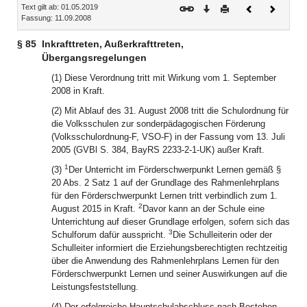
Text gilt ab: 01.05.2019
Download
Drucken
Vorheriges
Nächste
Fassung: 11.09.2008
Dokument
Dokume
§ 85
Inkrafttreten, Außerkrafttreten,
Übergangsregelungen
(1) Diese Verordnung tritt mit Wirkung vom 1. September
2008 in Kraft.
(2) Mit Ablauf des 31. August 2008 tritt die Schulordnung für
die Volksschulen zur sonderpädagogischen Förderung
(Volksschulordnung-F, VSO-F) in der Fassung vom 13. Juli
2005 (GVBl S. 384, BayRS 2233-2-1-UK) außer Kraft.
1
(3)
Der Unterricht im Förderschwerpunkt Lernen gemäß §
20 Abs. 2 Satz 1 auf der Grundlage des Rahmenlehrplans
für den Förderschwerpunkt Lernen tritt verbindlich zum 1.
2
August 2015 in Kraft.
Davor kann an der Schule eine
Unterrichtung auf dieser Grundlage erfolgen, sofern sich das
3
Schulforum dafür ausspricht.
Die Schulleiterin oder der
Schulleiter informiert die Erziehungsberechtigten rechtzeitig
über die Anwendung des Rahmenlehrplans Lernen für den
Förderschwerpunkt Lernen und seiner Auswirkungen auf die
Leistungsfeststellung.
(4) Der erfolgreiche Hauptschulabschluss nach Bestehen