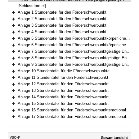
[Schlussformel]
Anlage 1 Stundentafel für den Förderschwerpunkt
Bereich erweitern
Anlage 2 Stundentafel für den Förderschwerpunkt
Bereich erweitern
Anlage 3 Stundentafel für den Förderschwerpunkt
Bereich erweitern
Anlage 4 Stundentafel für den Förderschwerpunkt
Bereich erweitern
Anlage 5 Stundentafel für den Förderschwerpunktkörperliche und motorische Entwicklung
Bereich erweitern
Anlage 6 Stundentafel für den Förderschwerpunktkörperliche und motorische Entwicklung
Bereich erweitern
Anlage 7 Stundentafel für den Förderschwerpunktgeistige Entwicklung
Bereich erweitern
Anlage 8 Stundentafel für den Förderschwerpunktgeistige Entwicklung
Bereich erweitern
Anlage 9 Stundentafel für den Förderschwerpunktgeistige Entwicklung
Bereich erweitern
Anlage 10 Stundentafel für die Förderschwerpunkte
Bereich erweitern
Anlage 11 Stundentafel für den Förderschwerpunkt
Bereich erweitern
Anlage 12 Stundentafel für den Förderschwerpunkt
Bereich erweitern
Anlage 13 Stundentafel für den Förderschwerpunkt
Bereich erweitern
Anlage 14 Stundentafel für den Förderschwerpunkt
Bereich erweitern
Anlage 15 Stundentafel für den Förderschwerpunkt
Bereich erweitern
Anlage 16 Stundentafel für den Förderschwerpunktemotionale und soziale Entwicklung
Bereich erweitern
Anlage 17 Stundentafel für den Förderschwerpunktemotionale und soziale Entwicklung
Bereich erweitern
Inhalt
VSO-F
Gesamtansicht