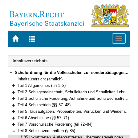
Zur
Zur
Toggle
Startseite
Trefferliste
navigati
von
der
BAYERN.RECHT
letzten
Navigation
Inhaltsverzeichnis
Suche
Schulordnung für die Volksschulen zur sonderpädagogischen Förderung (Volksschulordnung – F, VSO-F) Vom 11. September 2008 (GVBl. S. 731, ber. S. 907) BayRS 2233-2-1-K (§§ 1–85)
Bereich reduzieren
Inhaltsübersicht (amtlich)
Teil 1 Allgemeines (§§ 1–2)
Bereich erweitern
Teil 2 Schulgemeinschaft, Schulleiterin und Schulleiter, Lehrkräfte, Schülerinnen und Schüler, Erziehungsberechtigte, Schulforum (§§ 3–13)
Bereich erweitern
Teil 3 Schulische Förderung, Aufnahme und Schulwechsel(vgl. Art. 19 bis 24, 35 bis 38, 41 bis 43, 49 Abs. 2 Sätze 2 und 3 BayEUG) (§§ 14–36)
Bereich erweitern
Teil 4 Schulbetrieb (§§ 37–48)
Bereich erweitern
Teil 5 Hausaufgaben, Probearbeiten, Vorrücken und Wiederholen, Zeugnisse (§§ 49–56)
Bereich erweitern
Teil 6 Abschlüsse (§§ 57–71)
Bereich erweitern
Teil 7 Vorschulische Förderung (§§ 72–84)
Bereich erweitern
Teil 8 Schlussvorschriften (§ 85)
Bereich reduzieren
§ 85 Inkrafttreten, Außerkrafttreten, Übergangsregelungen