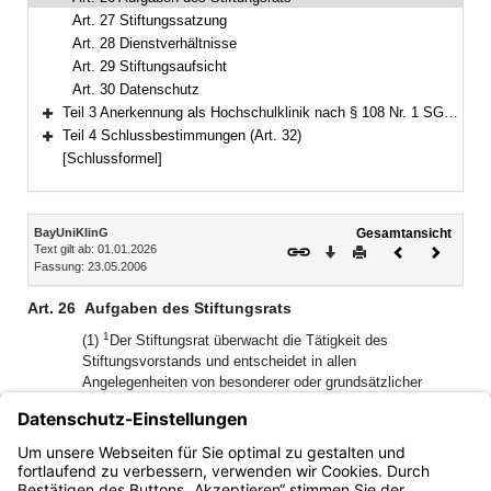
Art. 27 Stiftungssatzung
Art. 28 Dienstverhältnisse
Art. 29 Stiftungsaufsicht
Art. 30 Datenschutz
Teil 3 Anerkennung als Hochschulklinik nach § 108 Nr. 1 SGB V (Art. 31)
Bereich erweitern
Teil 4 Schlussbestimmungen (Art. 32)
Bereich erweitern
[Schlussformel]
Inhalt
BayUniKlinG
Gesamtansicht
Text gilt ab: 01.01.2026
Download
Drucken
Vorheriges
Nächste
Fassung: 23.05.2006
Dokument
Dokume
Art. 26
Aufgaben des Stiftungsrats
1
(1)
Der Stiftungsrat überwacht die Tätigkeit des
Stiftungsvorstands und entscheidet in allen
Angelegenheiten von besonderer oder grundsätzlicher
2
Bedeutung.
Näheres dazu regelt die Satzung.
(2) Der oder die Vorsitzende des Stiftungsrats vertritt die
Stiftung bei Rechtsgeschäften mit dem Stiftungsvorstand
oder einzelnen Mitgliedern des Stiftungsvorstands.