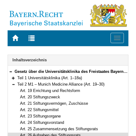
Zur
Zur
Toggle
Startseite
Trefferliste
navigati
von
der
BAYERN.RECHT
letzten
Navigation
Inhaltsverzeichnis
Suche
Gesetz über die Universitätsklinika des Freistaates Bayern (Bayerisches Universitätsklinikagesetz – BayUniKlinG) Vom 23. Mai 2006 (GVBl. S. 285) BayRS 2210-2-4-WK (Art. 1–32)
Bereich reduzieren
Teil 1 Universitätsklinika (Art. 1–18a)
Bereich erweitern
Teil 2 M1 – Munich Medicine Alliance (Art. 19–30)
Bereich reduzieren
Art. 19 Errichtung und Rechtsform
Art. 20 Stiftungszweck
Art. 21 Stiftungsvermögen, Zuschüsse
Art. 22 Stiftungsmittel
Art. 23 Stiftungsorgane
Art. 24 Stiftungsvorstand
Art. 25 Zusammensetzung des Stiftungsrats
Art. 26 Aufgaben des Stiftungsrats