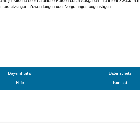
eine juristische oder natürliche Person durch Ausgaben, die ihrem Zweck fre
nterstützungen, Zuwendungen oder Vergütungen begünstigen.
BayernPortal
Datenschutz
Hilfe
Kontakt