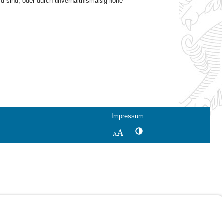
md sind, oder durch unverhältnismäßig hohe
Impressum
Kontrastwechsel
Schriftgröße