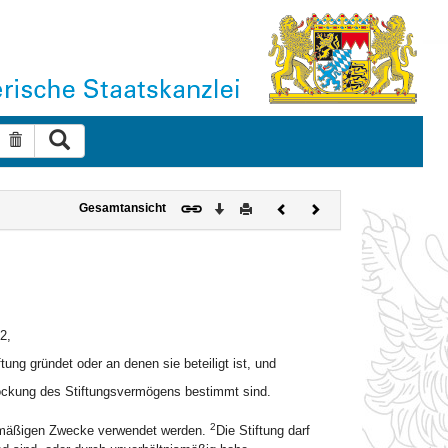
Suche ausführen
Suche zurücksetzen
Download
Drucken
Vorheriges
Nächstes
Gesamtansicht
Dokument
Dokument
2,
tung gründet oder an denen sie beteiligt ist, und
ockung des Stiftungsvermögens bestimmt sind.
2
ngsmäßigen Zwecke verwendet werden.
Die Stiftung darf