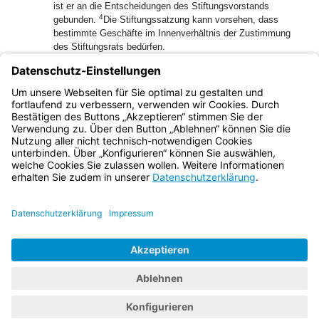
ist er an die Entscheidungen des Stiftungsvorstands
4
gebunden.
Die Stiftungssatzung kann vorsehen, dass
bestimmte Geschäfte im Innenverhältnis der Zustimmung
des Stiftungsrats bedürfen.
1
(5)
Der Stiftungsvorstand kann zur Unterstützung bei der
Erfüllung seiner Aufgaben eine Geschäftsstelle einrichten.
2
Hierzu kann ein Geschäftsführer der Stiftung eingesetzt
werden.
Bayern.de
BayernPortal
Datenschutz
Impressum
Barrierefreiheit
Hilfe
Kontakt
Kontrastwechsel
Schriftgröße