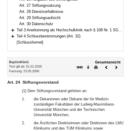
Art. 27 Stiftungssatzung
Art. 28 Dienstverhältnisse
Art. 29 Stiftungsaufsicht
Art. 30 Datenschutz
Teil 3 Anerkennung als Hochschulklinik nach § 108 Nr. 1 SGB V (Art. 31)
Bereich erweitern
Teil 4 Schlussbestimmungen (Art. 32)
Bereich erweitern
[Schlussformel]
Inhalt
BayUniKlinG
Gesamtansicht
Text gilt ab: 01.01.2026
Download
Drucken
Vorheriges
Nächste
Fassung: 23.05.2006
Dokument
Dokume
Art. 24
Stiftungsvorstand
(1) Dem Stiftungsvorstand gehören an:
1.
die Dekaninnen oder Dekane der für Medizin
zuständigen Fakultäten der Ludwig-Maximilians-
Universität München und der Technischen
Universität München,
2.
die Ärztlichen Direktorinnen oder Direktoren des LMU
Klinikums und des TUM Klinikums sowie