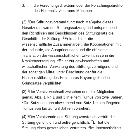
3.
die Forschungsdirektorin oder der Forschungsdirektor
des Helmholtz Zentrums München.
1
(2)
Der Stiftungsvorstand führt nach Maßgabe dieses
Gesetzes sowie der Stiftungssatzung und entsprechend
den Richtlinien und Beschlüssen des Stiftungsrats die
2
Geschäfte der Stiftung.
Er koordiniert die
wissenschaftliche Zusammenarbeit, die Kooperationen mit
der Industrie, die Ausgründungen und die effiziente
Translation der wissenschaftlichen Erkenntnisse in die
3
Krankenversorgung.
Er ist zur gewissenhaften und
wirtschaftlichen Verwaltung des Stiftungsvermögens und
der sonstigen Mittel unter Beachtung der für die
Haushaltsführung des Freistaates Bayern geltenden
Grundsätze verpflichtet.
1
(3)
Der Vorsitz wechselt zwischen den drei Mitgliedern
gemäß Abs. 1 Nr. 1 und 3 in einem Turnus von zwei Jahren.
2
Die Satzung kann abweichend von Satz 1 einen längeren
Turnus von bis zu fünf Jahren vorsehen.
1
(4)
Der Vorsitzende des Stiftungsvorstands vertritt die
2
Stiftung gerichtlich und außergerichtlich.
Er hat die
3
Stellung eines gesetzlichen Vertreters.
Im Innenverhältnis