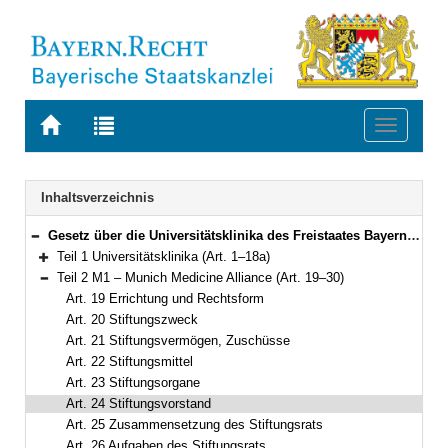
Zur
Zur
Toggle
Startseite
Trefferliste
navigati
von
der
BAYERN.RECHT
letzten
Navigation
Inhaltsverzeichnis
Suche
Gesetz über die Universitätsklinika des Freistaates Bayern (Bayerisches Universitätsklinikagesetz – BayUniKlinG) Vom 23. Mai 2006 (GVBl. S. 285) BayRS 2210-2-4-WK (Art. 1–32)
Bereich reduzieren
Teil 1 Universitätsklinika (Art. 1–18a)
Bereich erweitern
Teil 2 M1 – Munich Medicine Alliance (Art. 19–30)
Bereich reduzieren
Art. 19 Errichtung und Rechtsform
Art. 20 Stiftungszweck
Art. 21 Stiftungsvermögen, Zuschüsse
Art. 22 Stiftungsmittel
Art. 23 Stiftungsorgane
Art. 24 Stiftungsvorstand
Art. 25 Zusammensetzung des Stiftungsrats
Art. 26 Aufgaben des Stiftungsrats