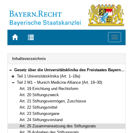
Zur
Zur
Toggle
Startseite
Trefferliste
navigati
von
der
BAYERN.RECHT
letzten
Navigation
Inhaltsverzeichnis
Suche
Gesetz über die Universitätsklinika des Freistaates Bayern (Bayerisches Universitätsklinikagesetz – BayUniKlinG) Vom 23. Mai 2006 (GVBl. S. 285) BayRS 2210-2-4-WK (Art. 1–32)
Bereich reduzieren
Teil 1 Universitätsklinika (Art. 1–18a)
Bereich erweitern
Teil 2 M1 – Munich Medicine Alliance (Art. 19–30)
Bereich reduzieren
Art. 19 Errichtung und Rechtsform
Art. 20 Stiftungszweck
Art. 21 Stiftungsvermögen, Zuschüsse
Art. 22 Stiftungsmittel
Art. 23 Stiftungsorgane
Art. 24 Stiftungsvorstand
Art. 25 Zusammensetzung des Stiftungsrats
Art. 26 Aufgaben des Stiftungsrats