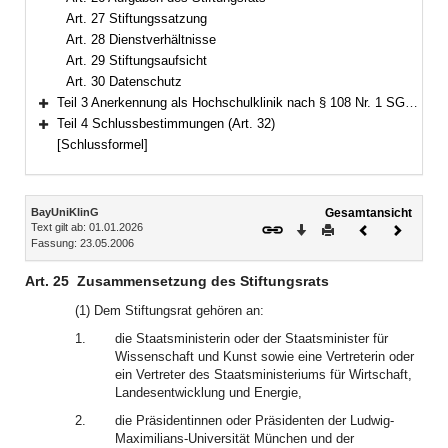
Art. 27 Stiftungssatzung
Art. 28 Dienstverhältnisse
Art. 29 Stiftungsaufsicht
Art. 30 Datenschutz
Teil 3 Anerkennung als Hochschulklinik nach § 108 Nr. 1 SGB V (Art. 31)
Bereich erweitern
Teil 4 Schlussbestimmungen (Art. 32)
Bereich erweitern
[Schlussformel]
Inhalt
BayUniKlinG
Gesamtansicht
Text gilt ab: 01.01.2026
Download
Drucken
Vorheriges
Nächste
Fassung: 23.05.2006
Dokument
Dokume
Art. 25
Zusammensetzung des Stiftungsrats
(1) Dem Stiftungsrat gehören an:
1.
die Staatsministerin oder der Staatsminister für
Wissenschaft und Kunst sowie eine Vertreterin oder
ein Vertreter des Staatsministeriums für Wirtschaft,
Landesentwicklung und Energie,
2.
die Präsidentinnen oder Präsidenten der Ludwig-
Maximilians-Universität München und der