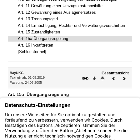
Art. 11 Gewährung einer Umzugskostenbeihilfe
Art. 12 Gewährung eines Auslagenersatzes
Art. 13 Trennungsgeld
Art. 14 Ermächtigung, Rechts- und Verwaltungsvorschriften
Art. 15 Zuständigkeiten
Art. 15a Übergangsregelung
Art. 16 Inkrafttreten
[Schlussformel]
Inhalt
BayUKG
Gesamtansicht
Text gilt ab: 01.05.2019
Download
Drucken
Vorheriges
Nächste
Fassung: 24.06.2005
Dokument
Dokume
Art. 15a
Übergangsregelung
Für Fahrten, die bis einschließlich 31. Dezember 2017
durchgeführt wurden, wird Auslagenersatz gemäß Art. 12 in
der bis zum 31. Dezember 2017 geltenden Fassung
gewährt.
Bayern.de