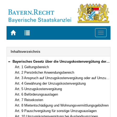
Zur
Zur
Toggle
Startseite
Trefferliste
navigati
von
der
BAYERN.RECHT
letzten
Navigation
Inhaltsverzeichnis
Suche
Bayerisches Gesetz über die Umzugskostenvergütung der Beamten und Richter (Bayerisches Umzugskostengesetz – BayUKG) Vom 24. Juni 2005 (GVBl. S. 192) BayRS 2032-5-1-F (Art. 1–16)
Bereich reduzieren
Art. 1 Geltungsbereich
Art. 2 Persönlicher Anwendungsbereich
Art. 3 Anspruch auf Umzugskostenvergütung oder auf Umzugskostenbeihilfe
Art. 4 Gewährung der Umzugskostenvergütung
Art. 5 Umzugskostenvergütung
Art. 6 Beförderungsauslagen
Art. 7 Reisekosten
Art. 8 Mietentschädigung und Wohnungsvermittlungsgebühren
Art. 9 Pauschvergütung für sonstige Umzugsauslagen
Art. 10 Umzugskostenvergütung bei Auslandsumzügen